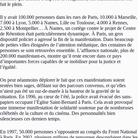
fait le plein.
Il y avait 100.000 personnes dans les rues de Paris, 10.000 à Marseille,
7.000 à Lyon, 5.000 à Nantes, Lille ou Toulouse, 4.000 à Rennes,
2.500 à Montpellier… À Nantes, un cortège contre le projet de Centre
de Rétention était particulièrement dynamique. À Paris, un gros
dispositif policier a agressé la fin de la manifestation. Dans beaucoup
de petites villes éloignées de l’attention médiatique, des centaines de
personnes se sont retrouvées ensemble. L’affluence nationale, plus de
200.000 manifestant-es, montre qu’il reste encore dans ce pays
d’importantes forces capables de se mobiliser pour la justice et
l’égalité.
On peut néanmoins déplorer le fait que ces manifestations soient
restées bien sages, défilant sur des parcours convenus, et qu’elles
n’aient pas été un raz-de-marée à la hauteur de la gravité de la
situation. En 1996, au cœur de l’été, la police avait évacué des sans-
papiers occupant l’Église Saint-Bernard à Paris. Cela avait provoqué
une immense manifestation de solidarité soutenue par de nombreuses
célébrités de la culture et du cinéma. Des personnalités bien
silencieuses ces derniers temps.
En 1997, 50.000 personnes s’opposaient au congrès du Front National
à Paris. En 2002, plusieurs millions de personnes descendaient dans les