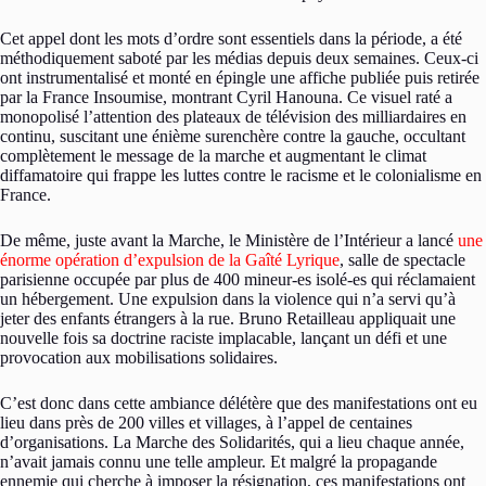
Cet appel dont les mots d’ordre sont essentiels dans la période, a été
méthodiquement saboté par les médias depuis deux semaines. Ceux-ci
ont instrumentalisé et monté en épingle une affiche publiée puis retirée
par la France Insoumise, montrant Cyril Hanouna. Ce visuel raté a
monopolisé l’attention des plateaux de télévision des milliardaires en
continu, suscitant une énième surenchère contre la gauche, occultant
complètement le message de la marche et augmentant le climat
diffamatoire qui frappe les luttes contre le racisme et le colonialisme en
France.
De même, juste avant la Marche, le Ministère de l’Intérieur a lancé
une
énorme opération d’expulsion de la Gaîté Lyrique
, salle de spectacle
parisienne occupée par plus de 400 mineur-es isolé-es qui réclamaient
un hébergement. Une expulsion dans la violence qui n’a servi qu’à
jeter des enfants étrangers à la rue. Bruno Retailleau appliquait une
nouvelle fois sa doctrine raciste implacable, lançant un défi et une
provocation aux mobilisations solidaires.
C’est donc dans cette ambiance délétère que des manifestations ont eu
lieu dans près de 200 villes et villages, à l’appel de centaines
d’organisations. La Marche des Solidarités, qui a lieu chaque année,
n’avait jamais connu une telle ampleur. Et malgré la propagande
ennemie qui cherche à imposer la résignation, ces manifestations ont