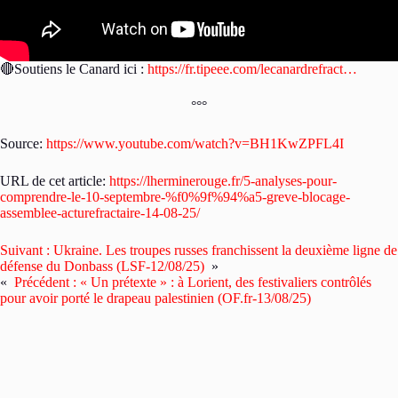
🔴Soutiens le Canard ici :
https://fr.tipeee.com/lecanardrefract…
°°°
Source:
https://www.youtube.com/watch?v=BH1KwZPFL4I
URL de cet article:
https://lherminerouge.fr/5-analyses-pour-
comprendre-le-10-septembre-%f0%9f%94%a5-greve-blocage-
assemblee-acturefractaire-14-08-25/
Suivant :
Ukraine. Les troupes russes franchissent la deuxième ligne de
défense du Donbass (LSF-12/08/25)
»
«
Précédent :
« Un prétexte » : à Lorient, des festivaliers contrôlés
pour avoir porté le drapeau palestinien (OF.fr-13/08/25)