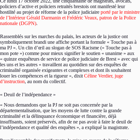
Ce lundi 17 octobre 2022, une cinquantaine de magistrats, avocats,
policiers d’active et policiers retraités brestois ont manifesté leur
hostilité au projet de réforme de la police judiciaire
porté par le ministre
de l’Intérieur Gérald Darmanin et Frédéric Veaux, patron de la Police
nationale (DGPN)
.
Rassemblés sur les marches du palais, les acteurs de la justice ont
symboliquement brandi une affiche portant la formule « Touche pas à
ma PJ ». Un clin d’œil au slogan de SOS Racisme (« Touche pas à
mon pote ») comme pour mieux signifier le soutien « unanime » aux
« quinze enquêteurs de service de police judiciaire de Brest » avec qui
les uns et les autres « travaillent au quotidien sur des enquêtes de
criminalité organisée exigeantes et complexes et dont ils souhaitent
louer les compétences et la rigueur », dixit
Céline Verdier, juge
d’instruction
, au nom du collectif.
« Deuil de l’indépendance »
« Nous demandons que la PJ ne soit pas concernée par la
départementalisation, que les moyens de lutte contre la grande
criminalité et la délinquance économique et financière, déjà
insuffisants, soient préservés, afin de ne pas avoir à faire le deuil de
l’indépendance et qualité des enquêtes », a expliqué la magistrate.