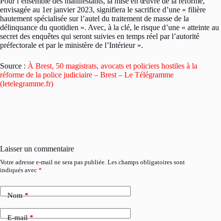
Pour l’ensemble des manifestants, la mise en œuvre de la réforme,
envisagée au 1er janvier 2023, signifiera le sacrifice d’une « filière
hautement spécialisée sur l’autel du traitement de masse de la
délinquance du quotidien ». Avec, à la clé, le risque d’une « atteinte au
secret des enquêtes qui seront suivies en temps réel par l’autorité
préfectorale et par le ministère de l’Intérieur ».
Source :
À Brest, 50 magistrats, avocats et policiers hostiles à la
réforme de la police judiciaire – Brest – Le Télégramme
(letelegramme.fr)
Laisser un commentaire
Votre adresse e-mail ne sera pas publiée.
Les champs obligatoires sont
indiqués avec
*
Nom
*
E-mail
*