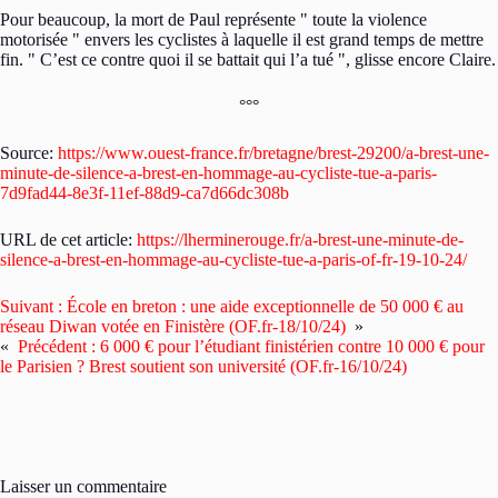
Pour beaucoup, la mort de Paul représente
toute la violence
motorisée
envers les cyclistes à laquelle il est grand temps de mettre
fin.
C’est ce contre quoi il se battait qui l’a tué
, glisse encore Claire.
°°°
Source:
https://www.ouest-france.fr/bretagne/brest-29200/a-brest-une-
minute-de-silence-a-brest-en-hommage-au-cycliste-tue-a-paris-
7d9fad44-8e3f-11ef-88d9-ca7d66dc308b
URL de cet article:
https://lherminerouge.fr/a-brest-une-minute-de-
silence-a-brest-en-hommage-au-cycliste-tue-a-paris-of-fr-19-10-24/
Suivant :
École en breton : une aide exceptionnelle de 50 000 € au
réseau Diwan votée en Finistère (OF.fr-18/10/24)
»
«
Précédent :
6 000 € pour l’étudiant finistérien contre 10 000 € pour
le Parisien ? Brest soutient son université (OF.fr-16/10/24)
Laisser un commentaire