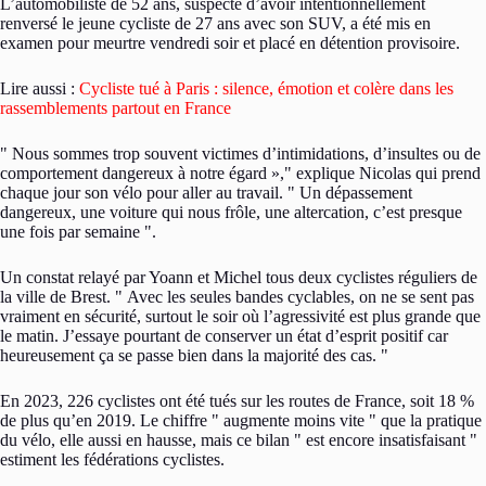
L’automobiliste de 52 ans, suspecté d’avoir intentionnellement
renversé le jeune cycliste de 27 ans avec son SUV, a été mis en
examen pour meurtre vendredi soir et placé en détention provisoire.
Lire aussi :
Cycliste tué à Paris : silence, émotion et colère dans les
rassemblements partout en France
Nous sommes trop souvent victimes d’intimidations, d’insultes ou de
comportement dangereux à notre égard »,
explique Nicolas qui prend
chaque jour son vélo pour aller au travail.
Un dépassement
dangereux, une voiture qui nous frôle, une altercation, c’est presque
une fois par semaine
.
Un constat relayé par Yoann et Michel tous deux cyclistes réguliers de
la ville de Brest.
Avec les seules bandes cyclables, on ne se sent pas
vraiment en sécurité, surtout le soir où l’agressivité est plus grande que
le matin. J’essaye pourtant de conserver un état d’esprit positif car
heureusement ça se passe bien dans la majorité des cas.
En 2023, 226 cyclistes ont été tués sur les routes de France, soit 18 %
de plus qu’en 2019. Le chiffre
augmente moins vite
que la pratique
du vélo, elle aussi en hausse, mais ce bilan
est encore insatisfaisant
estiment les fédérations cyclistes.