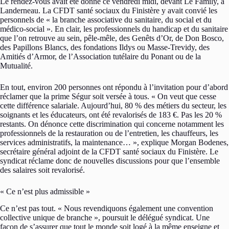
Le rendez-vous avait été donné ce vendredi midi, devant Le Family, à
Landerneau. La CFDT santé sociaux du Finistère y avait convié les
personnels de « la branche associative du sanitaire, du social et du
médico-social ». En clair, les professionnels du handicap et du sanitaire
que l’on retrouve au sein, pêle-mêle, des Genêts d’Or, de Don Bosco,
des Papillons Blancs, des fondations Ildys ou Masse-Trevidy, des
Amitiés d’Armor, de l’Association tutélaire du Ponant ou de la
Mutualité.
En tout, environ 200 personnes ont répondu à l’invitation pour d’abord
réclamer que la prime Ségur soit versée à tous. « On veut que cesse
cette différence salariale. Aujourd’hui, 80 % des métiers du secteur, les
soignants et les éducateurs, ont été revalorisés de 183 €. Pas les 20 %
restants. On dénonce cette discrimination qui concerne notamment les
professionnels de la restauration ou de l’entretien, les chauffeurs, les
services administratifs, la maintenance… », explique Morgan Bodenes,
secrétaire général adjoint de la CFDT santé sociaux du Finistère. Le
syndicat réclame donc de nouvelles discussions pour que l’ensemble
des salaires soit revalorisé.
« Ce n’est plus admissible »
Ce n’est pas tout. « Nous revendiquons également une convention
collective unique de branche », poursuit le délégué syndicat. Une
façon de s’assurer que tout le monde soit logé à la même enseigne et