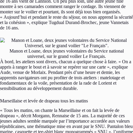
de 16 ans vient de Lannion. Un peu plus loin, une autre jeune fille
montre à ses camarades comment ranger le cordage. Ils viennent de
monter sur le voilier et pourtant, ils sont déjà tous bien organisés.
« Aujourd’hui et pendant le reste du séjour, on nous apprend la sécurité
et la cohésion », explique Tugdual Durand-Brochec, jeune Vannetais
de 16 ans.
Manon et Loane, deux jeunes volontaires du Service national
universel, sur le grand voilier Le Français.
À bord, les ateliers sont divers, chacun a quelque chose à faire. « On a
appris à ranger le bout et à savoir se repérer sur une carte », explique
Aude, venue de Morlaix. Pendant près d’une heure et demie, les
apprentis navigateurs ont pu profiter de trois ateliers : matelotage et
fondamentaux de la voile, présentation de la rade de Lorient et
sensibilisation au développement durable.
Marseillaise et levée de drapeau tous les matins
« Tous les matins, on chante la Marseillaise et on fait la levée de
drapeau », décrit Morgann, Rennaise de 15 ans. La majorité de ces
jeunes adultes semble marquée par l’importance accordée aux valeurs
républicaines, une thématique mise en avant par le SNU. Pantalon bleu
marine, casquette et tee-shirt blanc monogrammés « SNU », l’uniforme