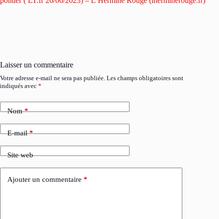
polluer ( LT.fr 26/06/2023) – L’Hermine Rouge (lherminerouge.fr)
Laisser un commentaire
Votre adresse e-mail ne sera pas publiée.
Les champs obligatoires sont
indiqués avec
*
Nom
*
E-mail
*
Site web
Ajouter un commentaire
*