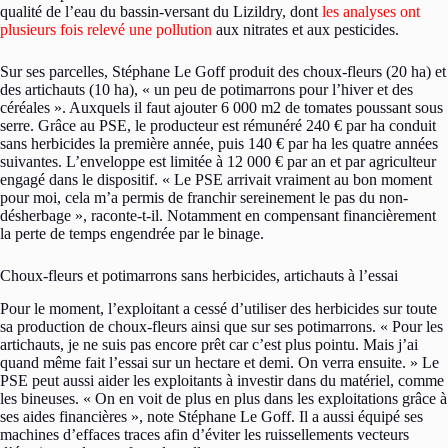
qualité de l’eau du bassin-versant du Lizildry, dont
les analyses ont
plusieurs fois relevé une pollution
aux nitrates et aux pesticides.
Sur ses parcelles, Stéphane Le Goff produit des choux-fleurs (20 ha) et
des artichauts (10 ha), « un peu de potimarrons pour l’hiver et des
céréales ». Auxquels il faut ajouter 6 000 m2 de tomates poussant sous
serre. Grâce au PSE, le producteur est rémunéré 240 € par ha conduit
sans herbicides la première année, puis 140 € par ha les quatre années
suivantes. L’enveloppe est limitée à 12 000 € par an et par agriculteur
engagé dans le dispositif. « Le PSE arrivait vraiment au bon moment
pour moi, cela m’a permis de franchir sereinement le pas du non-
désherbage », raconte-t-il. Notamment en compensant financièrement
la perte de temps engendrée par le binage.
Choux-fleurs et potimarrons sans herbicides, artichauts à l’essai
Pour le moment, l’exploitant a cessé d’utiliser des herbicides sur toute
sa production de choux-fleurs ainsi que sur ses potimarrons. « Pour les
artichauts, je ne suis pas encore prêt car c’est plus pointu. Mais j’ai
quand même fait l’essai sur un hectare et demi. On verra ensuite. » Le
PSE peut aussi aider les exploitants à investir dans du matériel, comme
les bineuses. « On en voit de plus en plus dans les exploitations grâce à
ses aides financières », note Stéphane Le Goff. Il a aussi équipé ses
machines d’effaces traces afin d’éviter les ruissellements vecteurs