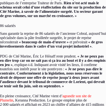
publiques de l’entreprise Traiteur de Paris.
Rien n’est acté mais le
schéma serait celui d’une réaffectation du site sur la production de
Cité Marine, à savoir de l’alimentaire surgelé. Un secteur garant
de gros volumes, sur un marché en croissance. »
86 salariés
Sans garantir la reprise de 86 salariés de l’ancienne Cobral, aujourd’hui
spécialisée dans la pâte feuilletée surgelée, le projet de reprise
nécessiterait
« beaucoup de main-d’œuvre »
et prévoirait
« de gros
investissements dans le cadre d’un vrai projet industriel »
.
PDG de Cité Marine, Éric Le Hénaff reste prudent.
« Je ne peux pas
en dire trop car on ne sait pas si ça ira au bout et il y a des emplois
en jeu »
, explique-t-il. Indiquant avoir visité les lieux, il confirme
toutefois son intérêt pour le site pontivyen :
« Je ne peux pas dire le
contraire. Conformément à la législation, nous nous réservons le
droit de déposer une offre de reprise jusqu’à deux jours avant
l’audience devant le tribunal de commerce de Lorient, qui devrait
se tenir soit fin juin, soit en septembre. »
En pleine croissance, Cité Marine vient d’
agrandir son site de
Plumelin
, Keranna Production. Le groupe emploie plus de
2 000 salariés et affichait en 2023 un chiffre d’affaires de 415 millions