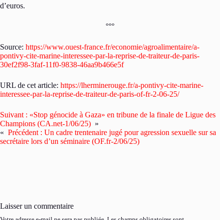
d’euros.
°°°
Source:
https://www.ouest-france.fr/economie/agroalimentaire/a-
pontivy-cite-marine-interessee-par-la-reprise-de-traiteur-de-paris-
30ef2f98-3faf-11f0-9838-46aa9b466e5f
URL de cet article:
https://lherminerouge.fr/a-pontivy-cite-marine-
interessee-par-la-reprise-de-traiteur-de-paris-of-fr-2-06-25/
Suivant :
«Stop génocide à Gaza» en tribune de la finale de Ligue des
Champions (CA.net-1/06/25)
»
«
Précédent :
Un cadre trentenaire jugé pour agression sexuelle sur sa
secrétaire lors d’un séminaire (OF.fr-2/06/25)
Laisser un commentaire
Votre adresse e-mail ne sera pas publiée.
Les champs obligatoires sont