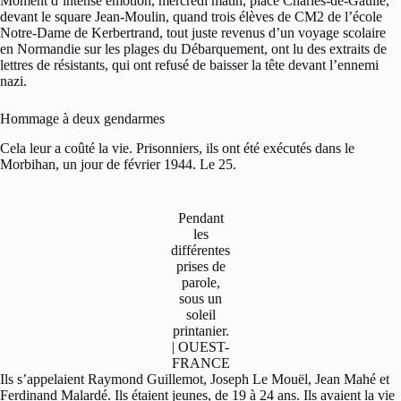
Moment d’intense émotion, mercredi matin, place Charles-de-Gaulle,
devant le square Jean-Moulin, quand trois élèves de CM2 de l’école
Notre-Dame de Kerbertrand, tout juste revenus d’un voyage scolaire
en Normandie sur les plages du Débarquement, ont lu des extraits de
lettres de résistants, qui ont refusé de baisser la tête devant l’ennemi
nazi.
Hommage à deux gendarmes
Cela leur a coûté la vie. Prisonniers, ils ont été exécutés dans le
Morbihan, un jour de février 1944. Le 25.
Pendant
les
différentes
prises de
parole,
sous un
soleil
printanier.
| OUEST-
FRANCE
Ils s’appelaient Raymond Guillemot, Joseph Le Mouël, Jean Mahé et
Ferdinand Malardé. Ils étaient jeunes, de 19 à 24 ans. Ils avaient la vie