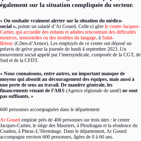
également sur la situation compliquée du secteur.
« On souhaite vraiment alerter sur la situation du médico-
social »,
pointe un salarié d’Ar Goued. Celle-ci gère
le centre Jacques-
Cartier, qui accueille des enfants et adultes rencontrant des difficultés
motrices, sensorielles ou des troubles du langage,
à
Saint-
Brieuc
(Côtes-d’Armor). Les employés de ce centre ont déposé un
préavis de grève pour la journée de lundi 4 septembre 2023. Un
mouvement social appelé par l’intersyndicale, composée de la CGT, de
Sud et de la CFDT.
« Nous connaissons, entre autres, un important manque de
moyens qui aboutit au découragement des équipes, mais aussi à
une perte de sens au travail. De manière générale, les
financements venant de l’ARS
(Agence régionale de santé)
ne sont
pas suffisants. »
600 personnes accompagnées dans le département
Ar Goued
emploie près de 400 personnes sur trois sites : le centre
Jacques-Cartier, le siège des Mauriers, à Ploufragan et la résidence du
Coadou, à Plœuc-L’Hermitage. Dans le département, Ar Goued
accompagne environ 600 personnes, âgées de 0 à 60 ans.