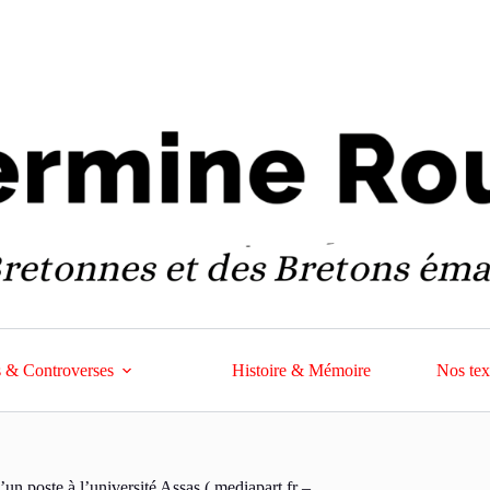
 & Controverses
Histoire & Mémoire
Nos tex
’un poste à l’université Assas ( mediapart.fr –