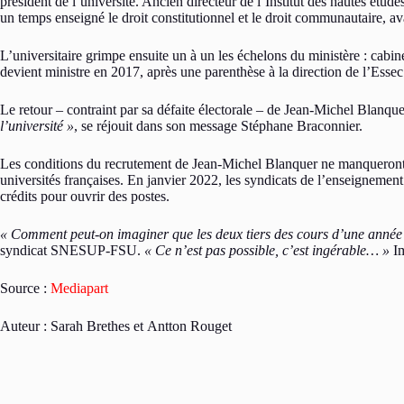
président de l’université. Ancien directeur de l’Institut des hautes étu
un temps enseigné le droit constitutionnel et le droit communautaire, a
L’universitaire grimpe ensuite un à un les échelons du ministère : cabi
devient ministre en 2017, après une parenthèse à la direction de l’Ess
Le retour – contraint par sa défaite électorale – de Jean-Michel Blanqu
l’université »
, se réjouit dans son message Stéphane Braconnier.
Les conditions du recrutement de Jean-Michel Blanquer ne manqueront pa
universités françaises. En janvier 2022, les syndicats de l’enseignement
crédits pour ouvrir des postes.
« Comment peut-on imaginer que les deux tiers des cours d’une année soi
syndicat SNESUP-FSU.
« Ce n’est pas possible, c’est ingérable… »
Im
Source :
Mediapart
Auteur : Sarah Brethes et Antton Rouget