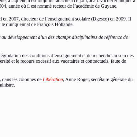
e, à laquelle il est toujours rattaché à ce jour, Jean-Michel Blanquer a
e 2004, année où il est nommé recteur de l’académie de Guyane.
il en 2007, directeur de l’enseignement scolaire (Dgesco) en 2009. Il
t le quinquennat de François Hollande.
r au développement d’un des champs disciplinaires de référence de
dégradation des conditions d’enseignement et de recherche au sein des
sité et le recours excessif aux vacataires et contractuels, faute de
rs, dans les colonnes de
Libération
, Anne Roger, secrétaire générale du
ministre.