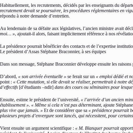
Habituellement, les recrutements, décidés par les enseignants du dépar
recrutement devait se poursuivre, les procédures réglementaires en vig
répondu à notre demande d’entretien.
Au lendemain de sa défaite aux législatives, l’ancien ministre avait dé
moi… »
, ajoutait-il alors, faisant implicitement référence à nos révéla
La présidence pourrait bénéficier des contacts et de l’expertise institut
Le président d’Assas Stéphane Braconnier, à ses équipes
Dans son message, Stéphane Braconnier développe ensuite les raisons p
D’abord,
« son arrivée éventuelle »
se ferait sur un
« emploi dédié et n
point :
« Cette mutation, si elle devait se réaliser, permettrait à notr
d’effectifs
[d’étudiants –ndlr]
dans des cours ou séminaires pour lesquels
Ensuite, estime le président de l’université,
« l’arrivée d’un ancien mini
établissement »
.
« Même si cela n’est pas déterminant
, ajoute Stéphan
plus vive que jamais. »
Et de considérer que sa
« présidence pourrait bé
plusieurs projets d’envergure sont lancés, qui nécessitent, pour certai
Vient ensuite un argument scientifique :
« M. Blanquer pourrait apport