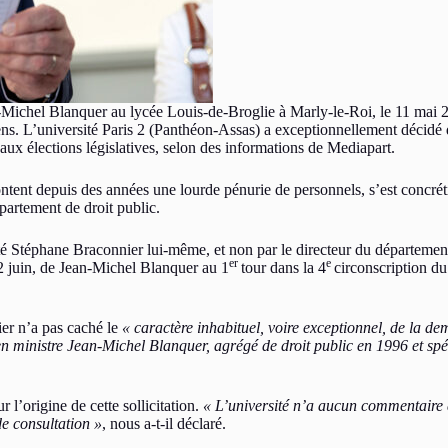
-Michel Blanquer au lycée Louis-de-Broglie à Marly-le-Roi, le 11 mai 
. L’université Paris 2 (Panthéon-Assas) a exceptionnellement décidé d
 aux élections législatives, selon des informations de Mediapart.
rontent depuis des années une lourde pénurie de personnels, s’est concrét
partement de droit public.
sité Stéphane Braconnier lui-même, et non par le directeur du départeme
er
e
2 juin, de Jean-Michel Blanquer au 1
tour dans la 4
circonscription du
er n’a pas caché le
« caractère inhabituel, voire exceptionnel, de la d
ien ministre Jean-Michel Blanquer, agrégé de droit public en 1996 et spéc
 l’origine de cette sollicitation.
« L’université
n’a aucun commentaire à
de consultation »
, nous a-t-il déclaré.