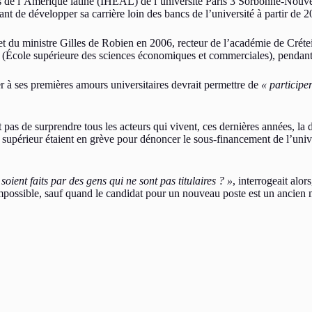
des de l’Amérique latine (IHEAL) de l’université Paris 3 Sorbonne-Nouvell
vant de développer sa carrière loin des bancs de l’université à partir d
net du ministre Gilles de Robien en 2006, recteur de l’académie de Créte
ec (École supérieure des sciences économiques et commerciales), pendan
er à ses premières amours universitaires devrait permettre de
« participe
s de surprendre tous les acteurs qui vivent, ces dernières années, la 
 supérieur étaient en grève pour dénoncer le sous-financement de l’univer
ent faits par des gens qui ne sont pas titulaires ? »
, interrogeait alo
possible, sauf quand le candidat pour un nouveau poste est un ancien 