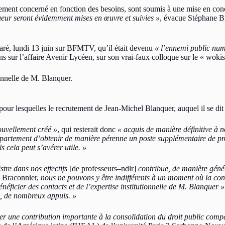
tement concerné en fonction des besoins, sont soumis à une mise en conc
ueur seront évidemment mises en œuvre et suivies »
, évacue Stéphane B
claré, lundi 13 juin sur BFMTV, qu’il était devenu
« l’ennemi public nu
tions sur l’affaire Avenir Lycéen, sur son vrai-faux colloque sur le « wo
ionnelle de M. Blanquer.
our lesquelles le recrutement de Jean-Michel Blanquer, auquel il se di
ouvellement créé »
, qui resterait donc
« acquis de manière définitive à no
e département d’obtenir de manière pérenne un poste supplémentaire de p
 cela peut s’avérer utile. »
stre dans nos effectifs
[de professeurs–ndlr]
contribue, de manière généra
e Braconnier,
nous ne pouvons y être indifférents à un moment où la con
néficier des contacts et de l’expertise institutionnelle de M. Blanquer 
ns, de nombreux appuis. »
er une contribution importante à la consolidation du droit public co