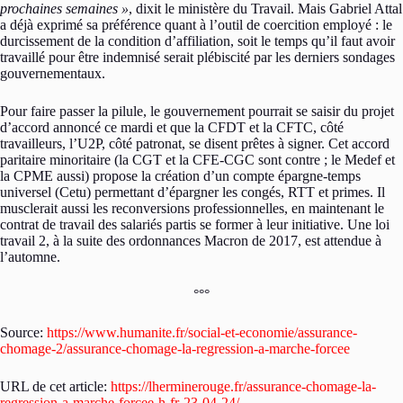
prochaines semaines »
, dixit le ministère du Travail. Mais Gabriel Attal
a déjà exprimé sa préférence quant à l’outil de coercition employé : le
durcissement de la condition d’affiliation, soit le temps qu’il faut avoir
travaillé pour être indemnisé serait plébiscité par les derniers sondages
gouvernementaux.
Pour faire passer la pilule, le gouvernement pourrait se saisir du projet
d’accord annoncé ce mardi et que la CFDT et la CFTC, côté
travailleurs, l’U2P, côté patronat, se disent prêtes à signer. Cet accord
paritaire minoritaire (la CGT et la CFE-CGC sont contre ; le Medef et
la CPME aussi) propose la création d’un compte épargne-temps
universel (Cetu) permettant d’épargner les congés, RTT et primes. Il
musclerait aussi les reconversions professionnelles, en maintenant le
contrat de travail des salariés partis se former à leur initiative. Une loi
travail 2, à la suite des ordonnances Macron de 2017, est attendue à
l’automne.
°°°
Source:
https://www.humanite.fr/social-et-economie/assurance-
chomage-2/assurance-chomage-la-regression-a-marche-forcee
URL de cet article:
https://lherminerouge.fr/assurance-chomage-la-
regression-a-marche-forcee-h-fr-23-04-24/