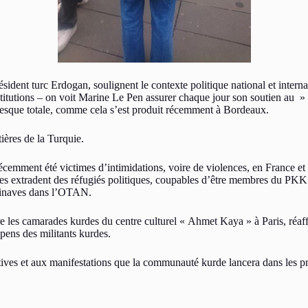
sident turc Erdogan, soulignent le contexte politique national et internat
titutions – on voit Marine Le Pen assurer chaque jour son soutien au
presque totale, comme cela s’est produit récemment à Bordeaux.
ières de la Turquie.
t récemment été victimes d’intimidations, voire de violences, en France
’elles extradent des réfugiés politiques, coupables d’être membres du 
ndinaves dans l’OTAN.
re les camarades kurdes du centre culturel « Ahmet Kaya » à Paris, réaff
pens des militants kurdes.
atives et aux manifestations que la communauté kurde lancera dans les pr