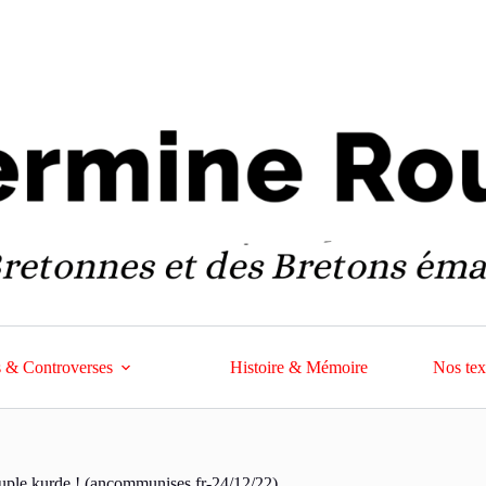
 & Controverses
Histoire & Mémoire
Nos tex
peuple kurde ! (ancommunises.fr-24/12/22)