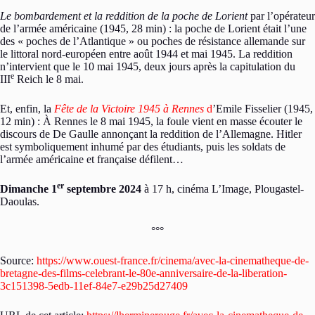
Le bombardement et la reddition de la poche de Lorient
par l’opérateur
de l’armée américaine (1945, 28 min) : la poche de Lorient était l’une
des « poches de l’Atlantique » ou poches de résistance allemande sur
le littoral nord-européen entre août 1944 et mai 1945. La reddition
n’intervient que le 10 mai 1945, deux jours après la capitulation du
e
III
Reich le 8 mai.
Et, enfin, la
Fête de la Victoire 1945 à Rennes
d
’Emile Fisselier (1945,
12 min) : À Rennes le 8 mai 1945, la foule vient en masse écouter le
discours de De Gaulle annonçant la reddition de l’Allemagne. Hitler
est symboliquement inhumé par des étudiants, puis les soldats de
l’armée américaine et française défilent…
er
Dimanche 1
septembre 2024
à 17 h, cinéma L’Image, Plougastel-
Daoulas.
°°°
Source:
https://www.ouest-france.fr/cinema/avec-la-cinematheque-de-
bretagne-des-films-celebrant-le-80e-anniversaire-de-la-liberation-
3c151398-5edb-11ef-84e7-e29b25d27409