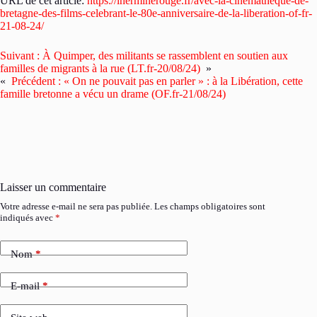
URL de cet article:
https://lherminerouge.fr/avec-la-cinematheque-de-
bretagne-des-films-celebrant-le-80e-anniversaire-de-la-liberation-of-fr-
21-08-24/
Suivant :
À Quimper, des militants se rassemblent en soutien aux
familles de migrants à la rue (LT.fr-20/08/24)
»
«
Précédent :
« On ne pouvait pas en parler » : à la Libération, cette
famille bretonne a vécu un drame (OF.fr-21/08/24)
Laisser un commentaire
Votre adresse e-mail ne sera pas publiée.
Les champs obligatoires sont
indiqués avec
*
Nom
*
E-mail
*