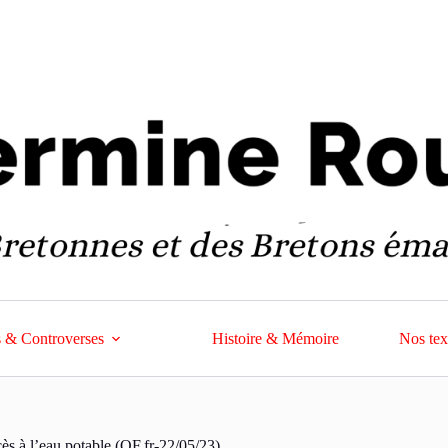
 & Controverses
Histoire & Mémoire
Nos tex
cès à l’eau potable (OF.fr-22/05/23)