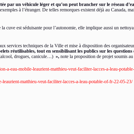
ctée par un véhicule léger et qu’on peut brancher sur le réseau d’e
exemples à l’étranger. De telles remorques existent déjà au Canada, ma
 la cuve est séduisante pour l’autonomie, elle implique aussi un nettoyag
ux services techniques de la Ville et mise à disposition des organisateu
ets réutilisables, tout en sensibilisant les publics sur les questions
alcool, drogues, canicule…)
»,
note la proposition de projet soumis au 
ation-a-eau-mobile-leaurient-matthieu-veut-faciliter-lacces-a-leau-po
e-leaurient-matthieu-veut-faciliter-lacces-a-leau-potable-of-fr-22-05-23/