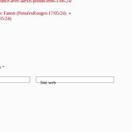
-france-avec-alexis-poulin-lmm-1-06-24/
vec Fanon (PenséesRouges-17/05/24)
»
/05/24)
ec
*
Site web