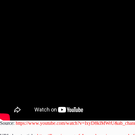
Source:
https://www.youtube.com/watch?v=IxyD8kIMWrU&ab_cha