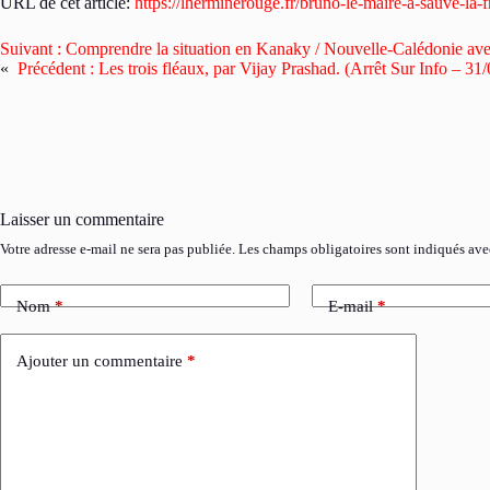
URL de cet article:
https://lherminerouge.fr/bruno-le-maire-a-sauve-la
Suivant :
Comprendre la situation en Kanaky / Nouvelle-Calédonie a
«
Précédent :
Les trois fléaux, par Vijay Prashad. (Arrêt Sur Info – 31
Laisser un commentaire
Votre adresse e-mail ne sera pas publiée.
Les champs obligatoires sont indiqués av
Nom
*
E-mail
*
Ajouter un commentaire
*