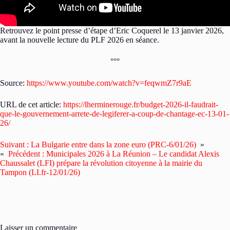
Retrouvez le point presse d’étape d’Eric Coquerel le 13 janvier 2026,
avant la nouvelle lecture du PLF 2026 en séance.
°°°
Source:
https://www.youtube.com/watch?v=feqwmZ7r9aE
URL de cet article:
https://lherminerouge.fr/budget-2026-il-faudrait-
que-le-gouvernement-arrete-de-legiferer-a-coup-de-chantage-ec-13-01-
26/
Suivant :
La Bulgarie entre dans la zone euro (PRC-6/01/26)
»
«
Précédent :
Municipales 2026 à La Réunion – Le candidat Alexis
Chaussalet (LFI) prépare la révolution citoyenne à la mairie du
Tampon (LI.fr-12/01/26)
Laisser un commentaire