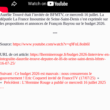
Aurélie Trouvé était l’invitée de BFMTV, ce mercredi 16 juillet. La
députée La France Insoumise de Seine-Saint-Denis s’est exprimée sur
les propositions et annonces de François Bayrou sur le budget 2026.
°°°
Source:
https://www.youtube.com/watch?v=q9FnL8oih6I
URL de cet article:
https://lherminerouge.fr/budget-2026-linterview-en-
integralite-daurelie-trouve-deputee-de-lfi-de-seine-saint-denis-bfmtv-
16-07-25/
Suivant :
Ce budget 2026 est mauvais : nous censurerons le
gouvernement ! Eric Coquerel invité de FranceTV (17/07/25)
»
«
Précédent :
L’Hermine Rouge a publié ce mercredi 16 juillet 2025
…