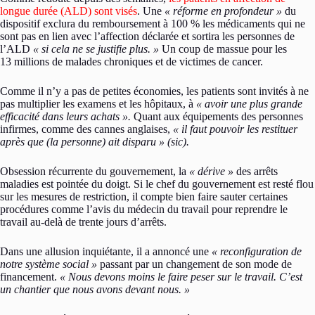
longue durée (ALD) sont visés
. Une
« réforme en profondeur »
du
dispositif exclura du remboursement à 100 % les médicaments qui ne
sont pas en lien avec l’affection déclarée et sortira les personnes de
l’ALD
« si cela ne se justifie plus. »
Un coup de massue pour les
13 millions de malades chroniques et de victimes de cancer.
Comme il n’y a pas de petites économies, les patients sont invités à ne
pas multiplier les examens et les hôpitaux, à
« avoir une plus grande
efficacité dans leurs achats ».
Quant aux équipements des personnes
infirmes, comme des cannes anglaises,
« il faut pouvoir les restituer
après que (la personne) ait disparu » (sic).
Obsession récurrente du gouvernement, la
« dérive »
des arrêts
maladies est pointée du doigt. Si le chef du gouvernement est resté flou
sur les mesures de restriction, il compte bien faire sauter certaines
procédures comme l’avis du médecin du travail pour reprendre le
travail au-delà de trente jours d’arrêts.
Dans une allusion inquiétante, il a annoncé une
« reconfiguration de
notre système social »
passant par un changement de son mode de
financement.
« Nous devons moins le faire peser sur le travail. C’est
un chantier que nous avons devant nous. »