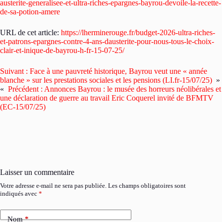
austerite-generalisee-et-ultra-riches-epargnes-bayrou-devoile-la-recette-
de-sa-potion-amere
URL de cet article:
https://lherminerouge.fr/budget-2026-ultra-riches-
et-patrons-epargnes-contre-4-ans-dausterite-pour-nous-tous-le-choix-
clair-et-inique-de-bayrou-h-fr-15-07-25/
Suivant :
Face à une pauvreté historique, Bayrou veut une « année
blanche » sur les prestations sociales et les pensions (LI.fr-15/07/25)
»
«
Précédent :
Annonces Bayrou : le musée des horreurs néolibérales et
une déclaration de guerre au travail Eric Coquerel invité de BFMTV
(EC-15/07/25)
Laisser un commentaire
Votre adresse e-mail ne sera pas publiée.
Les champs obligatoires sont
indiqués avec
*
Nom
*