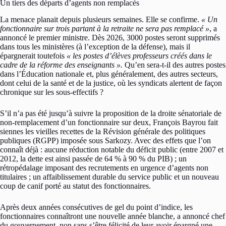
Un tiers des départs d’agents non remplacés
La menace planait depuis plusieurs semaines. Elle se confirme.
« Un
fonctionnaire sur trois partant à la retraite ne sera pas remplacé »
, a
annoncé le premier ministre. Dès 2026, 3000 postes seront supprimés
dans tous les ministères (à l’exception de la défense), mais il
épargnerait toutefois
« les postes d’élèves professeurs créés dans le
cadre de la réforme des enseignants ».
Qu’en sera-t-il des autres postes
dans l’Éducation nationale et, plus généralement, des autres secteurs,
dont celui de la santé et de la justice, où les syndicats alertent de façon
chronique sur les sous-effectifs ?
S’il n’a pas été jusqu’à suivre la proposition de la droite sénatoriale de
non-remplacement d’un fonctionnaire sur deux, François Bayrou fait
siennes les vieilles recettes de la Révision générale des politiques
publiques (RGPP) imposée sous Sarkozy. Avec des effets que l’on
connaît déjà : aucune réduction notable du déficit public (entre 2007 et
2012, la dette est ainsi passée de 64 % à 90 % du PIB) ; un
rétropédalage imposant des recrutements en urgence d’agents non
titulaires ; un affaiblissement durable du service public et un nouveau
coup de canif porté au statut des fonctionnaires.
Après deux années consécutives de gel du point d’indice, les
fonctionnaires connaîtront une nouvelle année blanche, a annoncé chef
du gouvernement, non sans s’être félicité de leur avoir épargné une