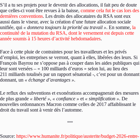
S’il a tu ses projets pour le devenir des allocations, il fait peu de doute
que celles-ci vont être revues à la baisse,
comme cela fut le cas lors des
dernières conventions
. Les droits des allocataires du RSA sont eux
aussi dans le viseur, avec la création d’une future allocation sociale
unifiée, qui
« donnera toujours la priorité au travail »
. En somme,
la
continuité de la mutation du RSA, dont le versement est depuis cette
année soumis à 15 heures d’activité hebdomadaires
.
Face à cette pluie de contraintes pour les travailleurs et les privés
d’emploi, les entreprises se verront, quant à elles, libérées des leurs. Si
François Bayrou ne s’oppose pas à couper dans les aides publiques qui
leur sont versées – « 100 milliards d’euros » selon lui, au lieu des
211 milliards totalisés par un rapport sénatorial -, c’est pour un donnant
donnant, un
« échange d’avantages »
.
Le reflux des subventions et exonérations accompagnerait des mesures
de plus grande
« liberté »
,
« confiance »
et
« simplification »
. De
nouvelles ordonnances Macron comme celles de 2017 affaiblissant le
droit du travail sont à venir dès l’automne.
°°°
Source:
https://www.humanite.fr/politique/austerite/budget-2026-entre-