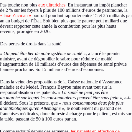
Pas touche non plus
aux ultrariches
. En instaurant un impôt plancher
de 2 % sur les foyers à plus de 100 millions d’euros de patrimoine, la
« taxe Zucman »
pourrait pourtant rapporter entre 15 et 25 milliards par
an au budget de l’État. Soit bien plus que le pauvre petit milliard que
devrait rapporter cette année la contribution pour les plus hauts
revenus, prorogée en 2026.
Des pertes de droits dans la santé
« On peut être fier de notre système de santé »
, a lancé le premier
ministre, avant de dégoupiller le sabre pour réduire de moitié
l’augmentation de 10 milliards d’euros des dépenses de santé prévue
l’année prochaine. Soit 5 milliards d’euros d’économies.
Dans la veine des propositions de la Caisse nationale d’Assurance
maladie et du Medef, François Bayrou mise avant tout sur la
responsabilisation des patients.
« La santé ne peut pas être
un marché sur lequel les consommateurs peuvent être sans frein »,
a-t-
il déclaré. Sous le prétexte, que
« nous consommons deux fois plus
d’antibiotiques qu’en Allemagne »
, le doublement du plafond des
franchises médicales, donc du reste à charge pour le patient, est mis sur
la table, passant de 50 à 100 euros par an.
Comme redouté depuis des semaines,
les patients en affection de