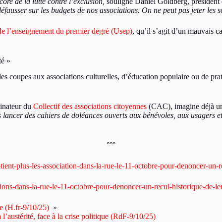
core de la lutte contre l’exclusion,
souligne Daniel Goldberg, président 
 défausser sur les budgets de nos associations. On ne peut pas jeter les so
de l’enseignement du premier degré (Usep)
, qu’il s’agit d’un mauvais ca
té »
 les coupes aux associations culturelles, d’éducation populaire ou de pr
dinateur du
Collectif des associations citoyennes
(CAC), imagine déjà une
s lancer des cahiers de doléances ouverts aux bénévoles, aux usagers e
°°°
ient-plus-les-association-dans-la-rue-le-11-octobre-pour-denoncer-un-re
iations-dans-la-rue-le-11-octobre-pour-denoncer-un-recul-historique-de-l
 (H.fr-9/10/25)
»
 l’austérité, face à la crise politique (RdF-9/10/25)