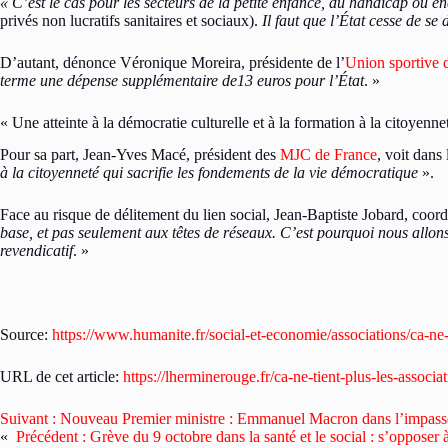
« C’est le cas pour les secteurs de la petite enfance, du handicap ou en
privés non lucratifs sanitaires et sociaux).
Il faut que l’État cesse de se
D’autant, dénonce Véronique Moreira, présidente de l’
Union sportive 
terme une dépense supplémentaire de13 euros pour l’État
. »
« Une atteinte à la démocratie culturelle et à la formation à la citoyenne
Pour sa part, Jean-Yves Macé, président des
MJC de France
, voit dans
à la citoyenneté qui sacrifie les fondements de la vie démocratique
».
Face au risque de délitement du lien social, Jean-Baptiste Jobard, coor
base, et pas seulement aux têtes de réseaux. C’est pourquoi nous allon
revendicatif
. »
Source:
https://www.humanite.fr/social-et-economie/associations/ca-ne-t
URL de cet article:
https://lherminerouge.fr/ca-ne-tient-plus-les-assoc
Suivant :
Nouveau Premier ministre : Emmanuel Macron dans l’impasse
«
Précédent :
Grève du 9 octobre dans la santé et le social : s’opposer à