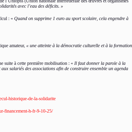
de l’Uniopss (Union nationale interfédérale des œuvres et organismes
lidarités avec l’eau des déficits. »
lcul : «
Quand on supprime 1 euro au sport scolaire, cela engendre à
atique amateur,
« une atteinte à la démocratie culturelle et à la formation
 suite à cette première mobilisation : «
Il faut donner la parole à la
t aux salariés des associations afin de construire ensemble un agenda
cul-historique-de-la-solidarite
eur-financement-h-fr-9-10-25/