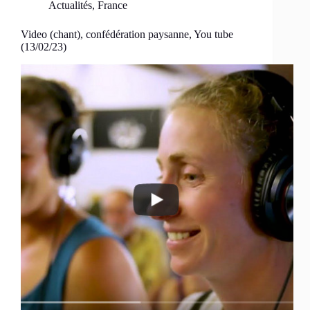
Actualités
,
France
Video (chant), confédération paysanne, You tube
(13/02/23)