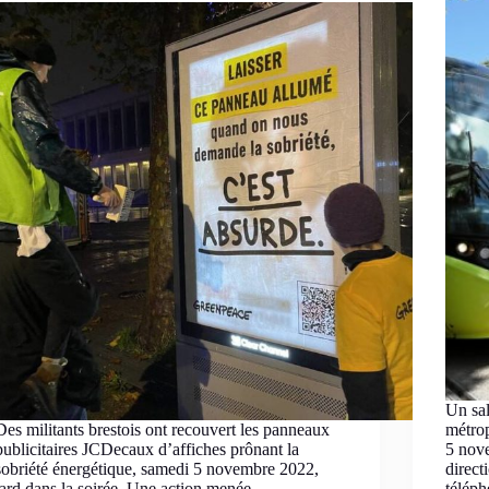
Un sal
​Des militants brestois ont recouvert les panneaux
métrop
publicitaires JCDecaux d’affiches prônant la
5 nov
sobriété énergétique, samedi 5 novembre 2022,
direct
tard dans la soirée. Une action menée
téléph