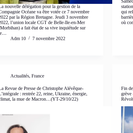
Samedi
La nouvelle délégation pour la gestion de la
statio
Compagnie Océane va être votée ce 7 novembre
qui re
2022 par la Région Bretagne. Jeudi 3 novembre
barriè
2022, l’union locale CGT de Belle-Ile-en-Mer
où co
(Morbihan) a fait état de sa vive inquiétude sur
le…
Adm 10
7 novembre 2022
Actualités
,
France
La Revue de Presse de Christophe Alévêque-
Fin de
L’intégrale : rentrée 22, reine, Ukraine, énergie,
grève 
climat, la mue de Macron…(YT-29/10/22)
Révol