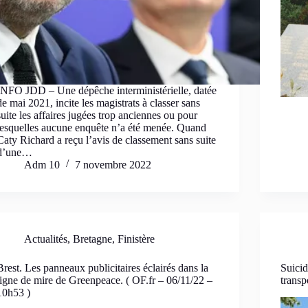
INFO JDD – Une dépêche interministérielle, datée
de mai 2021, incite les magistrats à classer sans
suite les affaires jugées trop anciennes ou pour
lesquelles aucune enquête n’a été menée. Quand
Caty Richard a reçu l’avis de classement sans suite
d’une…
Adm 10
7 novembre 2022
Actualités
,
Bretagne
,
Finistère
Brest. Les panneaux publicitaires éclairés dans la
Suicid
ligne de mire de Greenpeace. ( OF.fr – 06/11/22 –
transp
10h53 )