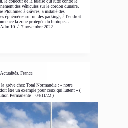
, le collectif de la falaise qui lutte contre le
nnement des véhicules sur le cordon dunaire,
lie Plouhinec à Gâvres, a installé des
res éphémères sur un des parkings, à l’endroit
mmence la zone protégée du biotope…
Adm 10
7 novembre 2022
Actualités
,
France
 la grève chez Total Normandie : « notre
doit être un exemple pour ceux qui luttent » (
ution Permanente – 04/11/22 )