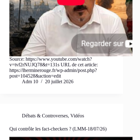
Source: https://www.youtube.com/watch?
v=tvf2rNUJQ78&t=131s URL de cet article:
https://lherminerouge.fr/wp-admin/post.php?
post=104528&action=edit
Adm 10
20 juillet 2026
Débats & Controverses
,
Vidéos
Qui contrôle les fact-checkers ? (LMM-18/07/26)