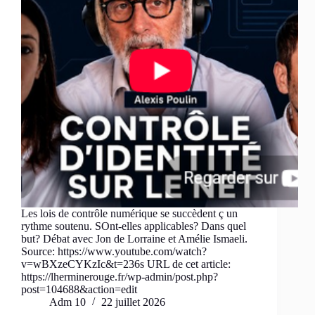
Les lois de contrôle numérique se succèdent ç un
rythme soutenu. SOnt-elles applicables? Dans quel
but? Débat avec Jon de Lorraine et Amélie Ismaeli.
Source: https://www.youtube.com/watch?
v=wBXzeCYKzIc&t=236s URL de cet article:
https://lherminerouge.fr/wp-admin/post.php?
post=104688&action=edit
Adm 10
22 juillet 2026