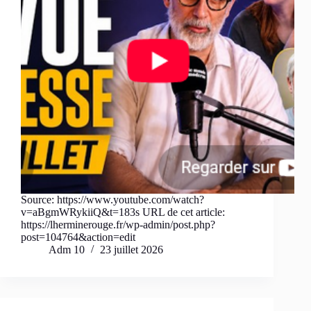
Source: https://www.youtube.com/watch?
v=aBgmWRykiiQ&t=183s URL de cet article:
https://lherminerouge.fr/wp-admin/post.php?
post=104764&action=edit
Adm 10
23 juillet 2026