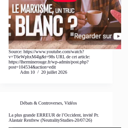
Source: https://www.youtube.com/watch?
v=T6eWphxM4lg&t=98s URL de cet article:
https://lherminerouge.fr/wp-admin/post.php?
post=104534&action=edit
Adm 10
20 juillet 2026
Débats & Controverses
,
Vidéos
La plus grande ERREUR de l’Occident, invité Pr.
Alastair Renfrew (NeutralityStudies-20/07/26)