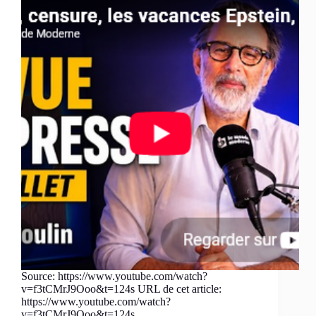
Source: https://www.youtube.com/watch?
v=f3tCMrJ9Ooo&t=124s URL de cet article:
https://www.youtube.com/watch?
v=f3tCMrJ9Ooo&t=124s