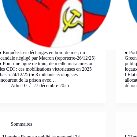
● Enquête-Les décharges en bord de mer, un
● Port
scandale négligé par Macron (reporterre-26/12/25)
Green
● Pour une ligne de train, de meilleurs salaires ou
publiq
des CDI : ces mobilisations victorieuses en 2025
locaux
(basta-24/12/25) ● 8 militants écologistes
l’État
encourent de la prison avec…
alloca
Adm 10
27 décembre 2025
dénon
Sommaires
L’Hermine Rouge a publié ce mercredi 24
L’Her