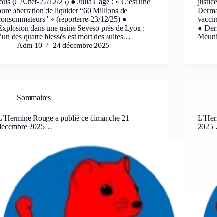
tous (CA.net-22/12/25) ● Julia Cagé : « C’est une
justic
pure aberration de liquider “60 Millions de
Dermat
consommateurs” » (reporterre-23/12/25) ●
vaccin
Explosion dans une usine Seveso près de Lyon :
● Der
l’un des quatre blessés est mort des suites…
Meuni
Adm 10
24 décembre 2025
Sommaires
L’Hermine Rouge a publié ce dimanche 21
L’Her
décembre 2025…
2025