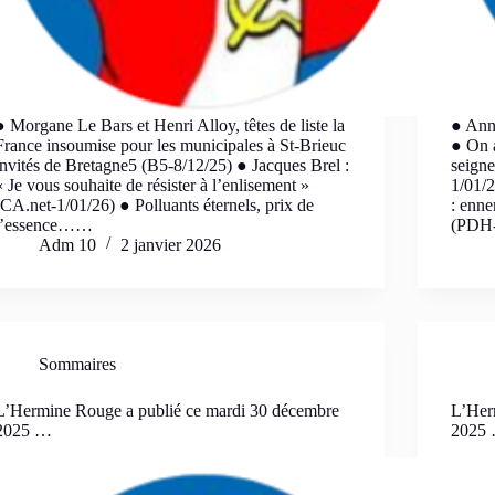
● Morgane Le Bars et Henri Alloy, têtes de liste la
● Annu
France insoumise pour les municipales à St-Brieuc
● On 
invités de Bretagne5 (B5-8/12/25) ● Jacques Brel :
seigne
« Je vous souhaite de résister à l’enlisement »
1/01/2
(CA.net-1/01/26) ● Polluants éternels, prix de
: enne
l’essence……
(PDH-3
Adm 10
2 janvier 2026
Sommaires
L’Hermine Rouge a publié ce mardi 30 décembre
L’Her
2025 …
2025