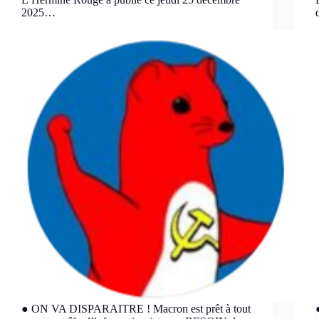
2025…
● ON VA DISPARAITRE ! Macron est prêt à tout