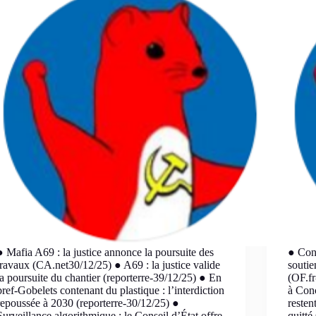
● Mafia A69 : la justice annonce la poursuite des
● Cons
travaux (CA.net30/12/25) ● A69 : la justice valide
soutie
la poursuite du chantier (reporterre-39/12/25) ● En
(OF.fr
bref-Gobelets contenant du plastique : l’interdiction
à Conc
repoussée à 2030 (reporterre-30/12/25) ●
resten
Surveillance algorithmique : le Conseil d’État offre
quitté