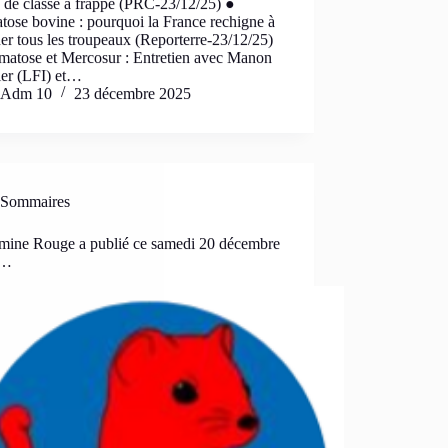
e de classe a frappé (PRC-23/12/25) ●
ose bovine : pourquoi la France rechigne à
er tous les troupeaux (Reporterre-23/12/25)
matose et Mercosur : Entretien avec Manon
er (LFI) et…
Adm 10
23 décembre 2025
Sommaires
mine Rouge a publié ce samedi 20 décembre
 …