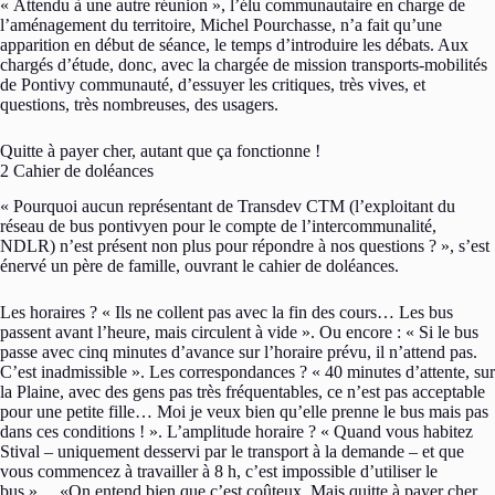
« Attendu à une autre réunion », l’élu communautaire en charge de
l’aménagement du territoire, Michel Pourchasse, n’a fait qu’une
apparition en début de séance, le temps d’introduire les débats. Aux
chargés d’étude, donc, avec la chargée de mission transports-mobilités
de Pontivy communauté, d’essuyer les critiques, très vives, et
questions, très nombreuses, des usagers.
Quitte à payer cher, autant que ça fonctionne !
2 Cahier de doléances
« Pourquoi aucun représentant de Transdev CTM (l’exploitant du
réseau de bus pontivyen pour le compte de l’intercommunalité,
NDLR) n’est présent non plus pour répondre à nos questions ? », s’est
énervé un père de famille, ouvrant le cahier de doléances.
Les horaires ? « Ils ne collent pas avec la fin des cours… Les bus
passent avant l’heure, mais circulent à vide ». Ou encore : « Si le bus
passe avec cinq minutes d’avance sur l’horaire prévu, il n’attend pas.
C’est inadmissible ». Les correspondances ? « 40 minutes d’attente, sur
la Plaine, avec des gens pas très fréquentables, ce n’est pas acceptable
pour une petite fille… Moi je veux bien qu’elle prenne le bus mais pas
dans ces conditions ! ». L’amplitude horaire ? « Quand vous habitez
Stival – uniquement desservi par le transport à la demande – et que
vous commencez à travailler à 8 h, c’est impossible d’utiliser le
bus »… «On entend bien que c’est coûteux. Mais quitte à payer cher,