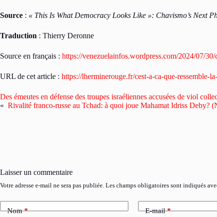
Source
:
« This Is What Democracy Looks Like »: Chavismo’s Next Pha
Traduction
: Thierry Deronne
Source en français :
https://venezuelainfos.wordpress.com/2024/07/30/
URL de cet article :
https://lherminerouge.fr/cest-a-ca-que-ressemble-
Des émeutes en défense des troupes israéliennes accusées de viol collec
«
Rivalité franco-russe au Tchad: à quoi joue Mahamat Idriss Deby? 
Laisser un commentaire
Votre adresse e-mail ne sera pas publiée.
Les champs obligatoires sont indiqués av
Nom
*
E-mail
*