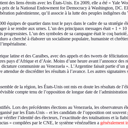
t des liens étroits avec les États-Unis. En 2009, elle a été « Yale Wo
 des prix de la National Endowment for Democracy à Washington, DC. Ell
ération palestinienne, qu’il associe à la lutte des peuples indigènes du
0 équipes de quartier dans tout le pays dans le cadre de sa stratégie éle
rager à se rendre aux urnes. L’un des principaux messages était « 1 + 10
is progressistes. L’un des symboles de sa campagne était le coq bariolé,
ro a cherché à élaborer un socialisme populaire, humaniste et chrétien,
 l’impérialisme.
rique latine et des Caraïbes, avec des appels et des tweets de félicitat
s pays d’Afrique et d’Asie. Moins d’une heure avant l’annonce des résul
a « dictature communiste au Venezuela ». L’Argentine faisait partie d’un
ive attendue de discréditer les résultats à l’avance. Les autres signatair
semble de la région, les États-Unis ont mis en doute les résultats de l’é
prévisible compte tenu de l’opposition de longue date de l’administrat
stifiés. Lors des précédentes élections au Venezuela, les observateurs él
rganisé par les États-Unis – et les candidats de l’opposition ont souven
érifier l’identité des électeurs, l’exactitude des totalisations et la fia
 actas » compilées par le CNE, le système vénézuélien a
généralement i