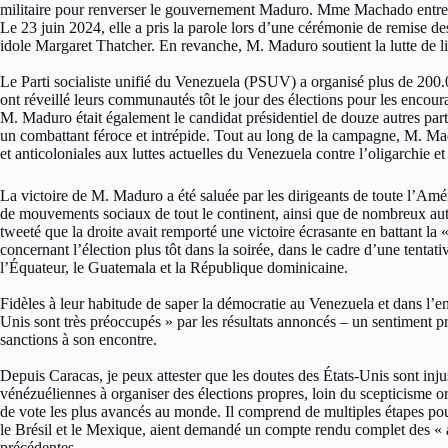
militaire pour renverser le gouvernement Maduro. Mme Machado entretien
Le 23 juin 2024, elle a pris la parole lors d’une cérémonie de remise
idole Margaret Thatcher. En revanche, M. Maduro soutient la lutte de lib
Le Parti socialiste unifié du Venezuela (PSUV) a organisé plus de 200.00
ont réveillé leurs communautés tôt le jour des élections pour les encou
M. Maduro était également le candidat présidentiel de douze autres part
un combattant féroce et intrépide. Tout au long de la campagne, M. Madu
et anticoloniales aux luttes actuelles du Venezuela contre l’oligarchie et
La victoire de M. Maduro a été saluée par les dirigeants de toute l’Amé
de mouvements sociaux de tout le continent, ainsi que de nombreux autre
tweeté que la droite avait remporté une victoire écrasante en battant l
concernant l’élection plus tôt dans la soirée, dans le cadre d’une tentat
l’Équateur, le Guatemala et la République dominicaine.
Fidèles à leur habitude de saper la démocratie au Venezuela et dans l’en
Unis sont très préoccupés » par les résultats annoncés – un sentiment 
sanctions à son encontre.
Depuis Caracas, je peux attester que les doutes des États-Unis sont inju
vénézuéliennes à organiser des élections propres, loin du scepticisme o
de vote les plus avancés au monde. Il comprend de multiples étapes pour v
le Brésil et le Mexique, aient demandé un compte rendu complet des «
précédentes.