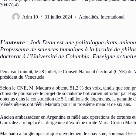
30/07/24)
Adm 10
31 juillet 2024
Actualités
,
International
L’auteure
: Jodi Dean est une politologue états-unien
Professeure de sciences humaines à la faculté de philo
doctorat à l’Université de Columbia. Enseigne actuelle
Peu avant minuit, le 28 juillet, le Conseil National électoral (CNE) du
président du Venezuela.
Selon le CNE, M. Maduro a obtenu 51,2 % des voix, tandis que son pri
choisi de poursuivre le projet de socialisme bolivarien introduit par H
obtenus dans la construction de 5,1 millions de logements, la garanti
Vénézuéliens ont réélu Maduro pour un troisième mandat de six ans.
Ancien ambassadeur en Argentine et mêlé aux opérations de tortures et d
Gonzalez a remplacé la dirigeante d’extrême droite Maria Corina Machado
Machado a longtemps critiqué ouvertement le chavisme, soutenant les s