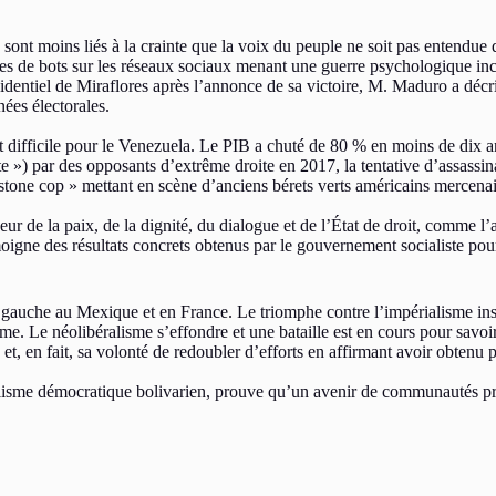
sont moins liés à la crainte que la voix du peuple ne soit pas entendue q
es de bots sur les réseaux sociaux menant une guerre psychologique inc
identiel de Miraflores après l’annonce de sa victoire, M. Maduro a décri
ées électorales.
 difficile pour le Venezuela. Le PIB a chuté de 80 % en moins de dix ans
e ») par des opposants d’extrême droite en 2017, la tentative d’assassi
tone cop » mettant en scène d’anciens bérets verts américains mercenair
ur de la paix, de la dignité, du dialogue et de l’État de droit, comme
moigne des résultats concrets obtenus par le gouvernement socialiste p
la gauche au Mexique et en France. Le triomphe contre l’impérialisme in
 Le néolibéralisme s’effondre et une bataille est en cours pour savoir c
on et, en fait, sa volonté de redoubler d’efforts en affirmant avoir obtenu
lisme démocratique bolivarien, prouve qu’un avenir de communautés pros