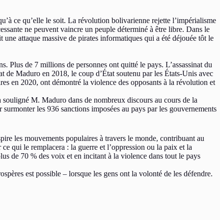
u’à ce qu’elle le soit. La révolution bolivarienne rejette l’impérialisme
essante ne peuvent vaincre un peuple déterminé à être libre. Dans le
t une attaque massive de pirates informatiques qui a été déjouée tôt le
. Plus de 7 millions de personnes ont quitté le pays. L’assassinat du
nat de Maduro en 2018, le coup d’État soutenu par les États-Unis avec
es en 2020, ont démontré la violence des opposants à la révolution et
 l’a souligné M. Maduro dans de nombreux discours au cours de la
our surmonter les 936 sanctions imposées au pays par les gouvernements
spire les mouvements populaires à travers le monde, contribuant au
e qui le remplacera : la guerre et l’oppression ou la paix et la
 plus de 70 % des voix et en incitant à la violence dans tout le pays
pères est possible – lorsque les gens ont la volonté de les défendre.