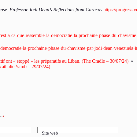
se. Professor Jodi Dean’s Reflections from Caracas
https://progressi
cest-a-ca-que-ressemble-la-democratie-la-prochaine-phase-du-chavisme-
la-democratie-la-prochaine-phase-du-chavisme-par-jodi-dean-venezuela-
tif ont « stoppé » les préparatifs au Liban. (The Cradle – 30/07/24)
»
(Nathalie Yamb – 29/07/24)
ec
*
Site web