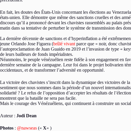
En fait, les doutes des États-Unis concernant les élections au Venezuela 
états-unien. Elle démontre que même des sanctions cruelles et des armé
discours qu’il a prononcé devant les chavistes rassemblés au palais prés
matin dans sa tentative de perturber le système de transmission des donn
La dernière décennie de sanctions et d’hyperinflation a été extrêmement
jeune Orlando Jose Figuera (
brûlé vivant
parce que « noir, donc chavist
l’autoproclamation de Juan Guaido en 2019 et l’invasion de type « keys
de leurs bailleurs de fonds impérialistes.
Néanmoins, le peuple vénézuélien reste fidèle à son engagement en fave
dernière semaine de la campagne. Leur foi dans le projet bolivarien té
occidentaux, et de transformer l’adversité en opportunité.
La victoire des chavistes s’inscrit dans la dynamique des victoires de 
sentiment que nous sommes dans la période d’un nouvel internationalisme.
solidarité ? Le refus de l’opposition d’accepter les résultats de l’électi
montrent que la bataille ne sera pas facile.
Mais le courage des Vénézuéliens, qui continuent à construire un socia
Auteur :
Jodi Dean
Photos
:
@nawseas
(«
X
« )