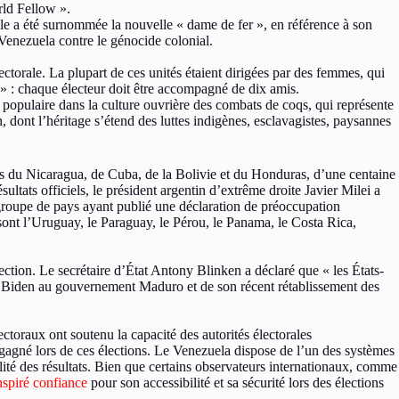
rld Fellow ».
e a été surnommée la nouvelle « dame de fer », en référence à son
 Venezuela contre le génocide colonial.
ctorale. La plupart de ces unités étaient dirigées par des femmes, qui
 » : chaque électeur doit être accompagné de dix amis.
 populaire dans la culture ouvrière des combats de coqs, qui représente
 dont l’héritage s’étend des luttes indigènes, esclavagistes, paysannes
ions du Nicaragua, de Cuba, de la Bolivie et du Honduras, d’une centaine
tats officiels, le président argentin d’extrême droite Javier Milei a
 groupe de pays ayant publié une déclaration de préoccupation
es sont l’Uruguay, le Paraguay, le Pérou, le Panama, le Costa Rica,
lection. Le secrétaire d’État Antony Blinken a déclaré que « les États-
ion Biden au gouvernement Maduro et de son récent rétablissement des
ectoraux ont soutenu la capacité des autorités électorales
t gagné lors de ces élections. Le Venezuela dispose de l’un des systèmes
bilité des résultats. Bien que certains observateurs internationaux, comme
nspiré confiance
pour son accessibilité et sa sécurité lors des élections