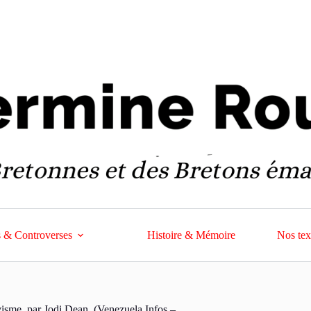
 & Controverses
Histoire & Mémoire
Nos tex
visme, par Jodi Dean. (Venezuela Infos –