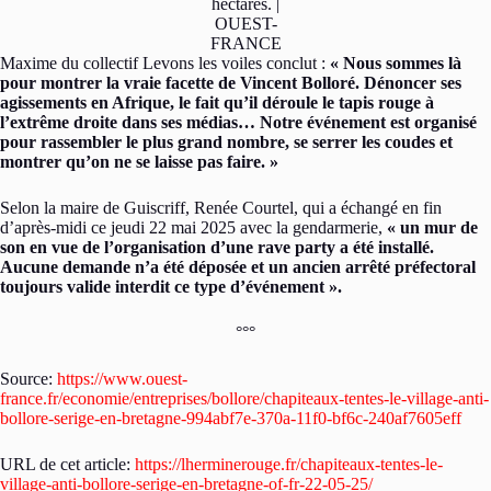
hectares. |
OUEST-
FRANCE
Maxime du collectif Levons les voiles conclut :
« Nous sommes là
pour montrer la vraie facette de Vincent Bolloré. Dénoncer ses
agissements en Afrique, le fait qu’il déroule le tapis rouge à
l’extrême droite dans ses médias… Notre événement est organisé
pour rassembler le plus grand nombre, se serrer les coudes et
montrer qu’on ne se laisse pas faire. »
Selon la maire de Guiscriff, Renée Courtel, qui a échangé en fin
d’après-midi ce jeudi 22 mai 2025 avec la gendarmerie,
« un mur de
son en vue de l’organisation d’une rave party a été installé.
Aucune demande n’a été déposée et un ancien arrêté préfectoral
toujours valide interdit ce type d’événement ».
°°°
Source:
https://www.ouest-
france.fr/economie/entreprises/bollore/chapiteaux-tentes-le-village-anti-
bollore-serige-en-bretagne-994abf7e-370a-11f0-bf6c-240af7605eff
URL de cet article:
https://lherminerouge.fr/chapiteaux-tentes-le-
village-anti-bollore-serige-en-bretagne-of-fr-22-05-25/