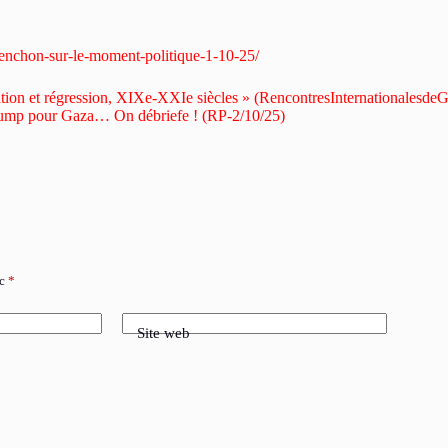
lenchon-sur-le-moment-politique-1-10-25/
sation et régression, XIXe-XXIe siècles » (RencontresInternationalesde
e Trump pour Gaza… On débriefe ! (RP-2/10/25)
ec
*
Site web