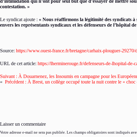
d’intimidation qui n’ont pour seul but que d’essayer de mettre sous 
contestation. »
Le syndicat ajoute :
« Nous réaffirmons la légitimité des syndicats à 
envers les représentants syndicaux et les défenseurs de l’hôpital d
Source:
https://www.ouest-france.fr/bretagne/carhaix-plouguer-29270/
URL de cet article:
https://lherminerouge.fr/defenseurs-de-lhopital-de-
Suivant :
À Douarnenez, les Insoumis en campagne pour les Européenne
«
Précédent :
À Brest, un collège occupé toute la nuit contre le « choc
Laisser un commentaire
Votre adresse e-mail ne sera pas publiée.
Les champs obligatoires sont indiqués av