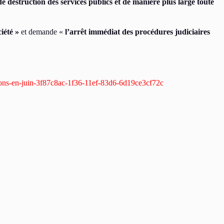
de destruction des services publics et de manière plus large toute
iété »
et demande «
l’arrêt immédiat des procédures judiciaires
tions-en-juin-3f87c8ac-1f36-11ef-83d6-6d19ce3cf72c