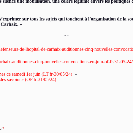
silence une mobilisation, une colère légitime envers les politiques 
s’exprimer sur tous les sujets qui touchent à l’organisation de la soc
e Carhaix. »
°°°
defenseurs-de-lhopital-de-carhaix-auditionnes-cinq-nouvelles-convoca
carhaix-auditionnes-cinq-nouvelles-convocations-en-juin-of-fr-31-05-24/
s ce samedi 1er juin (LT.fr-30/05/24)
»
 des savoirs » (OF.fr-31/05/24)
ec
*