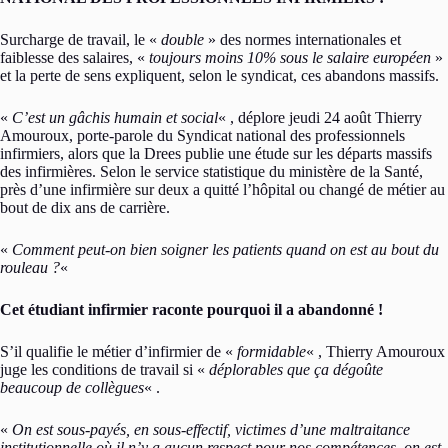
Surcharge de travail, le «
double
» des normes internationales et
faiblesse des salaires, «
toujours moins 10% sous le salaire européen
»
et la perte de sens expliquent, selon le syndicat, ces abandons massifs.
«
C’est un gâchis humain et social
« , déplore jeudi 24 août Thierry
Amouroux, porte-parole du Syndicat national des professionnels
infirmiers, alors que la Drees publie une étude sur les départs massifs
des infirmières. Selon le service statistique du ministère de la Santé,
près d’une infirmière sur deux a quitté l’hôpital ou changé de métier au
bout de dix ans de carrière.
«
Comment peut-on bien soigner les patients quand on est au bout du
rouleau ?
«
Cet étudiant infirmier raconte pourquoi il a abandonné !
S’il qualifie le métier d’infirmier de «
formidable
« , Thierry Amouroux
juge les conditions de travail si «
déplorables que ça dégoûte
beaucoup de collègues
« .
«
On est sous-payés, en sous-effectif, victimes d’une maltraitance
institutionnelle où il n’y a aucun respect pour nos compétences, on est