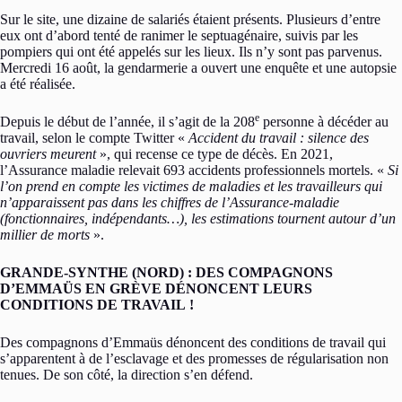
Sur le site, une dizaine de salariés étaient présents. Plusieurs d’entre
eux ont d’abord tenté de ranimer le septuagénaire, suivis par les
pompiers qui ont été appelés sur les lieux. Ils n’y sont pas parvenus.
Mercredi 16 août, la gendarmerie a ouvert une enquête et une autopsie
a été réalisée.
e
Depuis le début de l’année, il s’agit de la 208
personne à décéder au
travail, selon le compte Twitter «
Accident du travail : silence des
ouvriers meurent
», qui recense ce type de décès. En 2021,
l’Assurance maladie relevait 693 accidents professionnels mortels. «
Si
l’on prend en compte les victimes de maladies et les travailleurs qui
n’apparaissent pas dans les chiffres de l’Assurance-maladie
(fonctionnaires, indépendants…), les estimations tournent autour d’un
millier de morts
».
GRANDE-SYNTHE (NORD) : DES COMPAGNONS
D’EMMAÜS EN GRÈVE DÉNONCENT LEURS
CONDITIONS DE TRAVAIL !
Des compagnons d’Emmaüs dénoncent des conditions de travail qui
s’apparentent à de l’esclavage et des promesses de régularisation non
tenues. De son côté, la direction s’en défend.