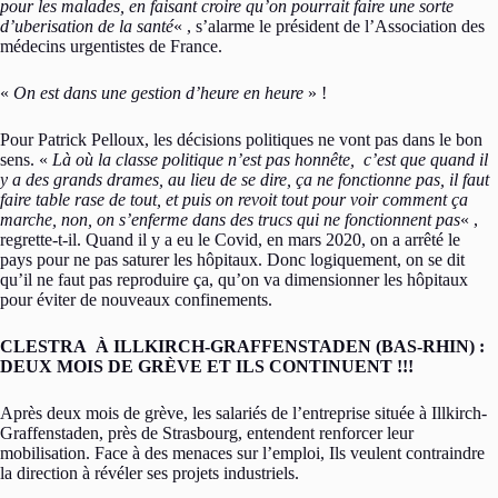
pour les malades, en faisant croire qu’on pourrait faire une sorte
d’uberisation de la santé
« , s’alarme le président de l’Association des
médecins urgentistes de France.
«
On est dans une gestion d’heure en heure
» !
Pour Patrick Pelloux, les décisions politiques ne vont pas dans le bon
sens. «
Là où la classe politique n’est pas honnête, c’est que quand il
y a des grands drames, au lieu de se dire, ça ne fonctionne pas, il faut
faire table rase de tout, et puis on revoit tout pour voir comment ça
marche, non, on s’enferme dans des trucs qui ne fonctionnent pas
« ,
regrette-t-il. Quand il y a eu le Covid, en mars 2020, on a arrêté le
pays pour ne pas saturer les hôpitaux. Donc logiquement, on se dit
qu’il ne faut pas reproduire ça, qu’on va dimensionner les hôpitaux
pour éviter de nouveaux confinements.
CLESTRA À ILLKIRCH-GRAFFENSTADEN (BAS-RHIN) :
DEUX MOIS DE GRÈVE ET ILS CONTINUENT !!!
Après deux mois de grève, les salariés de l’entreprise située à Illkirch-
Graffenstaden, près de Strasbourg, entendent renforcer leur
mobilisation. Face à des menaces sur l’emploi, Ils veulent contraindre
la direction à révéler ses projets industriels.