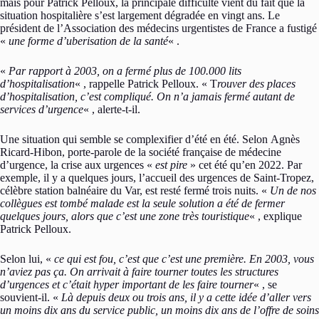
mais pour Patrick Pelloux, la principale difficulté vient du fait que la
situation hospitalière s’est largement dégradée en vingt ans. Le
président de l’Association des médecins urgentistes de France a fustigé
«
une forme d’uberisation de la santé
« .
«
Par rapport à 2003, on a fermé plus de 100.000 lits
d’hospitalisation
« , rappelle Patrick Pelloux. « T
rouver des places
d’hospitalisation, c’est compliqué. On n’a jamais fermé autant de
services d’urgence
« , alerte-t-il.
Une situation qui semble se complexifier d’été en été. Selon Agnès
Ricard-Hibon, porte-parole de la société française de médecine
d’urgence, la crise aux urgences «
est pire
» cet été qu’en 2022. Par
exemple, il y a quelques jours, l’accueil des urgences de Saint-Tropez,
célèbre station balnéaire du Var, est resté fermé trois nuits. «
Un de nos
collègues est tombé malade est la seule solution a été de fermer
quelques jours, alors que c’est une zone très touristique
« , explique
Patrick Pelloux.
Selon lui, «
ce qui est fou, c’est que c’est une première. En 2003, vous
n’aviez pas ça. On arrivait à faire tourner toutes les structures
d’urgences et c’était hyper important de les faire tourner
« , se
souvient-il. «
Là depuis deux ou trois ans, il y a cette idée d’aller vers
un moins dix ans du service public, un moins dix ans de l’offre de soins