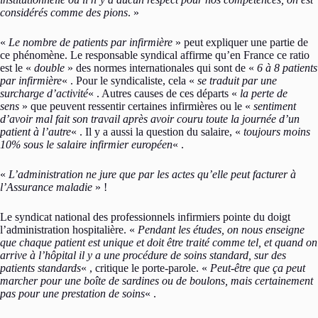
considérés comme des pions
. »
«
Le nombre de patients par infirmière
» peut expliquer une partie de
ce phénomène. Le responsable syndical affirme qu’en France ce ratio
est le «
double
» des normes internationales qui sont de «
6 à 8 patients
par infirmière
« . Pour le syndicaliste, cela «
se traduit par une
surcharge d’activité
« . Autres causes de ces départs «
la perte de
sens
» que peuvent ressentir certaines infirmières ou le «
sentiment
d’avoir mal fait son travail après avoir couru toute la journée d’un
patient à l’autre
« . Il y a aussi la question du salaire, «
toujours moins
10% sous le salaire infirmier européen
« .
«
L’administration ne jure que par les actes qu’elle peut facturer à
l’Assurance maladie
» !
Le syndicat national des professionnels infirmiers pointe du doigt
l’administration hospitalière. «
Pendant les études, on nous enseigne
que chaque patient est unique et doit être traité comme tel, et quand on
arrive à l’hôpital il y a une procédure de soins standard, sur des
patients standards
« , critique le porte-parole. «
Peut-être que ça peut
marcher pour une boîte de sardines ou de boulons, mais certainement
pas pour une prestation de soins
« .