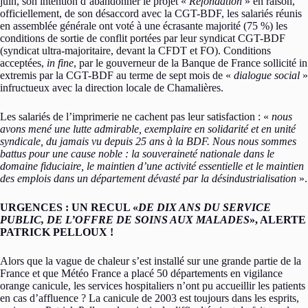
juin, son intention d’abandonner le projet «
Refondation
» en raison,
officiellement, de son désaccord avec la CGT-BDF, les salariés réunis
en assemblée générale ont voté à une écrasante majorité (75 %) les
conditions de sortie de conflit portées par leur syndicat CGT-BDF
(syndicat ultra-majoritaire, devant la CFDT et FO). Conditions
acceptées,
in fine
, par le gouverneur de la Banque de France sollicité in
extremis par la CGT-BDF au terme de sept mois de «
dialogue social
»
infructueux avec la direction locale de Chamalières.
Les salariés de l’imprimerie ne cachent pas leur satisfaction : «
nous
avons mené une lutte admirable, exemplaire en solidarité et en unité
syndicale, du jamais vu depuis 25 ans à la BDF. Nous nous sommes
battus pour une cause noble : la souveraineté nationale dans le
domaine fiduciaire, le maintien d’une activité essentielle et le maintien
des emplois dans un département dévasté par la désindustrialisation
».
URGENCES : UN RECUL «
DE DIX ANS DU SERVICE
PUBLIC, DE L’OFFRE DE SOINS AUX MALADES
», ALERTE
PATRICK PELLOUX !
Alors que la vague de chaleur s’est installé sur une grande partie de la
France et que Météo France a placé 50 départements en vigilance
orange canicule, les services hospitaliers n’ont pu accueillir les patients
en cas d’affluence ? La canicule de 2003 est toujours dans les esprits,