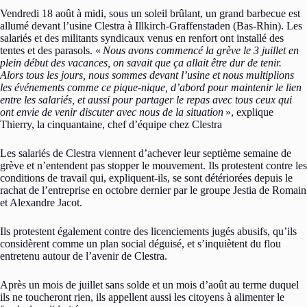
Vendredi 18 août à midi, sous un soleil brûlant, un grand barbecue est
allumé devant l’usine Clestra à Illkirch-Graffenstaden (Bas-Rhin). Les
salariés et des militants syndicaux venus en renfort ont installé des
tentes et des parasols. «
Nous avons commencé la grève le 3 juillet en
plein début des vacances, on savait que ça allait être dur de tenir.
Alors tous les jours, nous sommes devant l’usine et nous multiplions
les événements comme ce pique-nique, d’abord pour maintenir le lien
entre les salariés, et aussi pour partager le repas avec tous ceux qui
ont envie de venir discuter avec nous de la situation
», explique
Thierry, la cinquantaine, chef d’équipe chez Clestra
Les salariés de Clestra viennent d’achever leur septième semaine de
grève et n’entendent pas stopper le mouvement. Ils protestent contre les
conditions de travail qui, expliquent-ils, se sont détériorées depuis le
rachat de l’entreprise en octobre dernier par le groupe Jestia de Romain
et Alexandre Jacot.
Ils protestent également contre des licenciements jugés abusifs, qu’ils
considèrent comme un plan social déguisé, et s’inquiètent du flou
entretenu autour de l’avenir de Clestra.
Après un mois de juillet sans solde et un mois d’août au terme duquel
ils ne toucheront rien, ils appellent aussi les citoyens à alimenter le