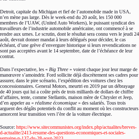
Detroit, capitale du Michigan et fief de l’automobile made in USA,
n’en mène pas large. Dès le week-end du 20 août, les 150 000
membres de l’UAW, (United Auto Workers), le puissant syndicat des
travailleurs de l’industrie automobile américaine, ont commencé à se
rendre aux urnes. Le scrutin, dont le résultat sera connu vers le jeudi 24
août, devrait donner mandat à leurs délégués pour décider, le cas
échéant, d’une grève d’envergure historique si leurs revendications ne
sont pas acceptées avant le 14 septembre, date de l’échéance de leur
contrat.
Dans l’expectative, les «
Big Three
» voient chaque jour leur marge de
manœuvre s’amoindrir. Ford sollicite déjà discrètement ses cadres pour
assurer, dans le pire scénario, l’expédition des voitures chez les
concessionnaires. General Motors, meurtri en 2019 par un débrayage
de 40 jours qui lui a coûte près de trois milliards de dollars de chiffre
d’affaires, tente, comme Stellantis, maison mère de Chrysler et Jeep,
d’en appeler au «
réalisme économique
» des salariés. Tous trois
arguent des dégâts potentiels du conflit au moment où les constructeurs
amorcent leur transition vers l’ère de la voiture électrique.
Source:
https://www.sitecommunistes.org/index.php/actualites/breves-
d-actualite/2413-resume-des-questions-economiques-et-sociales-
semaine-n-137-du-28-aout-2023