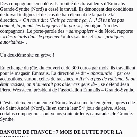
Des compagnons en colère. La moitié des travailleurs d’Emmaüs
Grande-Synthe (Nord) a cessé le travail. Ils dénoncent des conditions
de travail indignes et des cas de harcèlement de la part de la
direction. «
On nous dit : ‘Fais ça comme ça. […] Si tu n’es pas
content, tu prends tes bagages et tu pars
« , témoigne l’un des
compagnons. Le porte-parole des «
sans-papiers
» du Nord, rapporte
: «
des retards dans le payement
» des salaires et «
des pratiques
autoritaires
« .
Un deuxième site en grève !
En échange du gîte, du couvert et de 300 euros par mois, ils travaillent
pour le magasin Emmaüs. La direction se dit «
abasourdie
» par ces
accusations, surtout celles de racismes. «
Il n’y a pas de racisme. Si on
était racistes, on n’aimerait pas aider ces gens-là
« , se défend Jean-
Pierre Wexsteen, président de l’association Emmaüs – Grande-Synthe.
C’est la deuxième antenne d’Emmaüs à se mettre en grève, après celle
e
de Saint-André (Nord). Ils en sont à leur 54
jour de grève. Alors,
certains compagnons sont venus soutenir leurs camarades de Grande-
Synthe.
BANQUE DE FRANCE : 7 MOIS DE LUTTE POUR LA