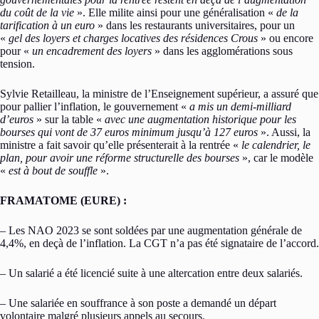
du coût de la vie
». Elle milite ainsi pour une généralisation «
de la
tarification à un euro
» dans les restaurants universitaires, pour un
«
gel des loyers et charges locatives des résidences Crous
» ou encore
pour «
un encadrement des loyers
» dans les agglomérations sous
tension.
Sylvie Retailleau, la ministre de l’Enseignement supérieur, a assuré que
pour pallier l’inflation, le gouvernement «
a mis un demi-milliard
d’euros
» sur la table «
avec une augmentation historique pour les
bourses qui vont de 37 euros minimum jusqu’à 127 euros
». Aussi, la
ministre a fait savoir qu’elle présenterait à la rentrée «
le calendrier, le
plan, pour avoir une réforme structurelle des bourses
», car le modèle
«
est à bout de souffle
».
FRAMATOME (EURE) :
– Les NAO 2023 se sont soldées par une augmentation générale de
4,4%, en deçà de l’inflation. La CGT n’a pas été signataire de l’accord.
– Un salarié a été licencié suite à une altercation entre deux salariés.
– Une salariée en souffrance à son poste a demandé un départ
volontaire malgré plusieurs appels au secours.