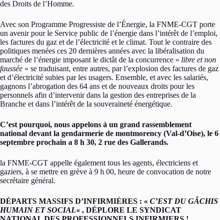
des Droits de l’Homme.
Avec son Programme Progressiste de l’Énergie, la FNME-CGT porte
un avenir pour le Service public de l’énergie dans l’intérêt de l’emploi,
les factures du gaz et de l’électricité et le climat. Tout le contraire des
politiques menées ces 20 dernières années avec la libéralisation du
marché de l’énergie imposant le dictât de la concurrence «
libre et non
faussée
» se traduisant, entre autres, par l’explosion des factures de gaz
et d’électricité subies par les usagers. Ensemble, et avec les salariés,
gagnons l’abrogation des 64 ans et de nouveaux droits pour les
personnels afin d’intervenir dans la gestion des entreprises de la
Branche et dans l’intérêt de la souveraineté énergétique.
C’est pourquoi, nous appelons à un grand rassemblement
national devant la gendarmerie de montmorency (Val-d’Oise), le 6
septembre prochain a 8 h 30, 2 rue des Gallerands.
la FNME-CGT appelle également tous les agents, électriciens et
gaziers, à se mettre en grève à 9 h 00, heure de convocation de notre
secrétaire général.
DÉPARTS MASSIFS D’INFIRMIÈRES : «
C’EST DU GÂCHIS
HUMAIN ET SOCIAL
« , DÉPLORE LE SYNDICAT
NATIONAL DES PROFESSIONNELS INFIRMIERS !