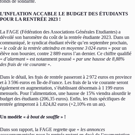
fonds de solidarité.
L’INFLATION ACCABLE LE BUDGET DES ÉTUDIANTS
POUR LA RENTRÉE 2023 !
La FAGE (Fédération des Associations Générales Etudiantes) a
dévoilé son baromètre du coût de la rentrée étudiante 2023. Dans un
communiqué, le syndicat étudiant révèle qu’en septembre prochain,
«
le coût de la rentrée atteindra en moyenne 3 024 euros
» pour un
élève non boursier, contre 2 889 euros l’an dernier. Ce chiffre qualifié
«
d’alarmant
» est notamment poussé «
par une hausse de 8,88%
des frais de vie courante
».
Dans le détail, les frais de rentrée passeront à 2 972 euros en province
et à 3 596 euros en Île-de-France. Les frais de la vie courante seront
également en augmentation, s’établissant désormais à 1 199 euros
mensuels. Pour l’alimentation, une hausse de 15% viendra alourdir le
budget des étudiants (206,35 euros). Enfin, les frais spécifiques de
rentrée grimperont à 1.824,82 euros (+2,10% en un an).
Un modèle «
à bout de souffle
» !
Dans son rapport, la FAGE regrette que «
les annonces
gouvernementales pour la rentrée restent en deçà de l’augmentation