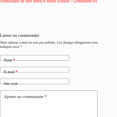
contractuels de leur début d’année scolaire ? (20minutes.fr)
Laisser un commentaire
Votre adresse e-mail ne sera pas publiée.
Les champs obligatoires sont
indiqués avec
*
Nom
*
E-mail
*
Site web
Ajouter un commentaire
*