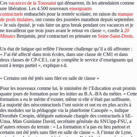
Ces
vacances de la Toussaint
qui démarrent, ils les attendaient comme
une libération. Les 4.500 nouveaux
enseignants
contractuels
embauchés pour la rentrée scolaire, en raison du
manque
de profs titulaires
, ont connu des journées marathon depuis septembre.
« Je suis épuisé, je vais faire un gros break pendant ces vacances et je
ne travaillerai que trois jours avant le retour en classe », confie à
20
Minutes
Benjamin, prof contractuel en primaire en
Seine-Saint-Denis
.
Un état de fatigue qui reflète l’énorme challenge qu’il a dû affronter :
« J’ai été affecté dans trois écoles, dans une classe de CM1 et dans
deux classes de CP-CE1, car je complète le service d’enseignants qui
sont à temps partiel », explique-t-il.
« Certains ont été jetés sans filet en salle de classe »
Pour les nouveaux comme lui, le ministère de l’Education avait promis
quatre jours de formation pour les initier au B.A.-BA du métier. « Cette
formation a eu le mérite d’exister, même si elle n’était pas suffisante.
La majorité des néocontractuels l’ont suivie et ont eu en plus accès à
des modules sur la pédagogie via la plateforme Canopée », indique
Dorothée Crespin, déléguée nationale chargée des contractuels à SE-
Unsa. Mais Guislaine David, secrétaire générale du SNUipp-FSU, a
d’autres retours du terrain : « La formation n’a pas eu lieu partout et
certains ont été jetés sans filet en salle de classe ». A l’instar de Lyne,