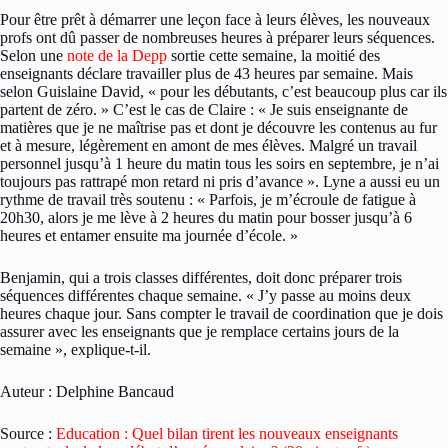
Pour être prêt à démarrer une leçon face à leurs élèves, les nouveaux
profs ont dû passer de nombreuses heures à préparer leurs séquences.
Selon une
note de la Depp
sortie cette semaine, la moitié des
enseignants déclare travailler plus de 43 heures par semaine. Mais
selon Guislaine David, « pour les débutants, c’est beaucoup plus car ils
partent de zéro. » C’est le cas de Claire : « Je suis enseignante de
matières que je ne maîtrise pas et dont je découvre les contenus au fur
et à mesure, légèrement en amont de mes élèves. Malgré un travail
personnel jusqu’à 1 heure du matin tous les soirs en septembre, je n’ai
toujours pas rattrapé mon retard ni pris d’avance ». Lyne a aussi eu un
rythme de travail très soutenu : « Parfois, je m’écroule de fatigue à
20h30, alors je me lève à 2 heures du matin pour bosser jusqu’à 6
heures et entamer ensuite ma journée d’école. »
Benjamin, qui a trois classes différentes, doit donc préparer trois
séquences différentes chaque semaine. « J’y passe au moins deux
heures chaque jour. Sans compter le travail de coordination que je dois
assurer avec les enseignants que je remplace certains jours de la
semaine », explique-t-il.
Auteur : Delphine Bancaud
Source :
Education : Quel bilan tirent les nouveaux enseignants