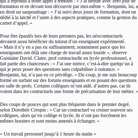
qui a répondu à notre appel à témoins : « J’ai débuté avec zéro jour de
formation et en devant tout découvrir par moi-même ». Benjamin, lui, a
eu droit un saupoudrage : « J’ai suivi deux jours de formation, dont un
dédié à la laïcité et l’autre à des aspects pratiques, comme la gestion du
carnet d’appel. »
Pour être épaulés lors de leurs premiers pas, les néocontractuels
devaient aussi bénéficier du tutorat d’un enseignant expérimenté.
« Mais il n’y en a pas eu suffisamment, notamment parce que les
enseignants ont déjà une charge de travail assez lourde », observe
Guislaine David. Claire, prof contractuelle en lycée professionnel, a
fait partie des chanceuses : « J’ai une tutrice, c’est-à-dire quelqu’un à
qui je peux poser des questions sans culpabiliser à outrance. »
Benjamin, lui, n’a pas eu ce privilège. « Du coup, je me suis beaucoup
formé en surfant sur des forums enseignants et en posant des questions
en salle de profs. Certains collègues m’ont aidé, d’autres pas, car ils
voient dans les contractuels une forme de précarisation de leur métier. »
Des coups de pouces qui sont plus fréquents dans le premier degré,
selon Dorothée Crespin : « Car un contractuel va croiser souvent ses
collègues, alors qu’en collège et lycée, ils n’ont pas forcément les
mêmes horaires et sont moins amenés à échanger. »
« Un travail personnel jusqu’à 1 heure du matin »