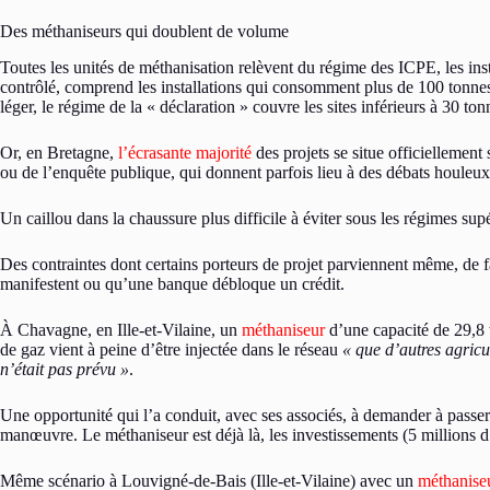
Des méthaniseurs qui doublent de volume
Toutes les unités de méthanisation relèvent du régime des ICPE, les inst
contrôlé, comprend les installations qui consomment plus de 100 tonnes
léger, le régime de la « déclaration » couvre les sites inférieurs à 30 ton
Or, en Bretagne,
l’écrasante majorité
des projets se situe officiellement
ou de l’enquête publique, qui donnent parfois lieu à des débats houleux 
Un caillou dans la chaussure plus difficile à éviter sous les régimes supé
Des contraintes dont certains porteurs de projet parviennent même, de fa
manifestent ou qu’une banque débloque un crédit.
À Chavagne, en Ille-et-Vilaine, un
méthaniseur
d’une capacité de 29,8 t
de gaz vient à peine d’être injectée dans le réseau
« que d’autres agricu
n’était pas prévu »
.
Une opportunité qui l’a conduit, avec ses associés, à demander à passe
manœuvre. Le méthaniseur est déjà là, les investissements (5 millions d’
Même scénario à Louvigné-de-Bais (Ille-et-Vilaine) avec un
méthanise