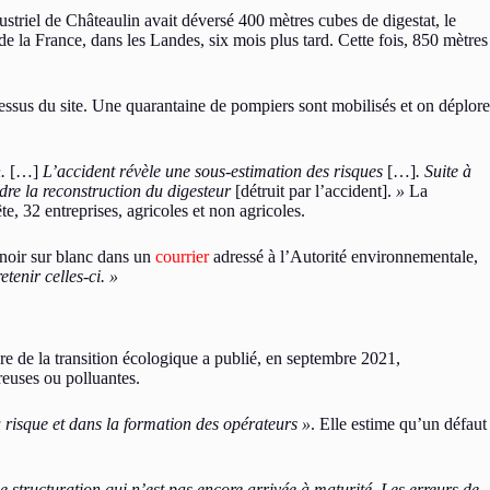
striel de Châteaulin avait déversé 400 mètres cubes de digestat, le
 de la France, dans les Landes, six mois plus tard. Cette fois, 850 mètres
essus du site. Une quarantaine de pompiers sont mobilisés et on déplore
.
[…]
L’accident révèle une sous-estimation des risques
[…]
. Suite à
ndre la reconstruction du digesteur
[détruit par l’accident].
»
La
, 32 entreprises, agricoles et non agricoles.
t noir sur blanc dans un
courrier
adressé à l’Autorité environnementale,
tenir celles-ci. »
tère de la transition écologique a publié, en septembre 2021,
reuses ou polluantes.
 risque et dans la formation des opérateurs »
. Elle estime qu’un défaut
 structuration qui n’est pas encore arrivée à maturité. Les erreurs de