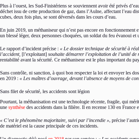
Plus à l’ouest, les Sud-Finistériens se souviennent avoir été privés d’
déchet issu de cette production de gaz, dans l’Aulne, affectant l’eau dis
cubes, deux fois plus, se sont déversés dans les cours d’eau.
En juin 2019, un méthaniseur qui n’est pas encore en fonctionnement e
un blessé léger, deux personnes choquées, un soldat du feu évanoui et u
Le rapport d’incident précise :
« Le dossier technique de sécurité à réal
l’accident,
[l’exploitant]
souhaite démarrer l’exploitation de l’unité de
rentabilité avant la sécurité. Ce méthaniseur est le plus important du p
Sans contrôle, ni sanction, à quoi bon respecter la loi et envoyer les d
en 2019 :
« Les maîtres d’ouvrage, devant l’absence de moyens de contrô
Sans filet de sécurité, les accidents sont légion
Pourtant, la méthanisation est une technologie récente, fragile, qui méri
une
synthèse
des accidents dans la filière. Il en recense 130 en France 
« C’est le phénomène majoritaire, suivi par l’incendie »
, précise l’aut
de matériel est la cause principale de ces incidents.
Un diagnostic déjà posé
en 2018
par son service :
« Les accidents surve