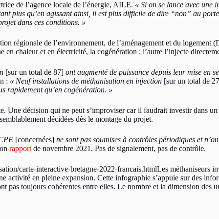
rice de l’agence locale de l’énergie, AILE.
«
Si on se lance avec une i
t plus qu’en agissant ainsi, il est plus difficile de dire “non” au porteur
projet dans ces conditions. »
ection régionale de l’environnement, de l’aménagement et du logement (Dr
n chaleur et en électricité, la cogénération ; l’autre l’injecte directeme
on
[sur un total de 87]
ont augmenté de puissance depuis leur mise en se
on :
« Neuf installations de méthanisation en injection
[sur un total de 27
lus rapidement qu’en cogénération. »
. Une décision qui ne peut s’improviser car il faudrait investir dans u
aisemblablement décidées dès le montage du projet.
 ICPE
[concernées]
ne sont pas soumises à contrôles périodiques et n’ont
son
rapport
de novembre 2021. Pas de signalement, pas de contrôle.
ation/carte-interactive-bretagne-2022-francais.htmlLes méthaniseurs in
d’une activité en pleine expansion. Cette infographie s’appuie sur des i
nt pas toujours cohérentes entre elles. Le nombre et la dimension des 