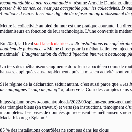
recommandable et peu recommandé »
, résume Armelle Damiano, direct
passer à 40 tonnes, ce n’est pas acceptable pour les collectivités. D’autan
4 millions d’euros. Il est plus difficile de refuser un agrandissement de 
Mettre la collectivité au pied du mur est une pratique courante. La dir
méthaniseurs en fonction de leur technologie. L’une convertit le méthane e
En 2020, la Dreal
sort la calculatrice
:
« 28 installations en cogénérati
doublent de puissance. »
Même chose pour la méthanisation en injecti
maximale].
L’augmentation du débit d’injection intervient beaucoup p
Un tiers des méthaniseurs augmente donc leur capacité en cours de route
hausses, appliquées aussi rapidement après la mise en activité, sont vr
Si le régime de la déclaration séduit autant, c’est aussi parce que
« les
de campagnes “coup de poing” »
, observe la Cour des comptes dans 
https://splann.org/wp-content/uploads/2022/09/splann-enquete-methanis
des triangles bleus (en travaux) et verts (en instruction), témoignent 
incomplètes. Les bases de données qui recensent les méthaniseurs ne so
Maela Kloareg / Splann !
85 % des installations contrôlées ne sont pas dans les clous