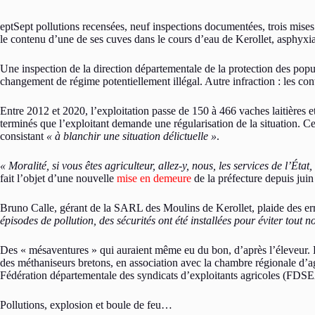
eptSept pollutions recensées, neuf inspections documentées, trois mise
le contenu d’une de ses cuves dans le cours d’eau de Kerollet, asphyxian
Une inspection de la direction départementale de la protection des pop
changement de régime potentiellement illégal. Autre infraction : les contr
Entre 2012 et 2020, l’exploitation passe de 150 à 466 vaches laitières e
terminés que l’exploitant demande une régularisation de la situation. C
consistant
« à blanchir une situation délictuelle »
.
« Moralité, si vous êtes agriculteur, allez-y, nous, les services de l’Éta
fait l’objet d’une nouvelle
mise en demeure
de la préfecture depuis jui
Bruno Calle, gérant de la SARL des Moulins de Kerollet, plaide des erre
épisodes de pollution, des sécurités ont été installées pour éviter tout 
Des « mésaventures » qui auraient même eu du bon, d’après l’éleveur. El
des méthaniseurs bretons, en association avec la chambre régionale d’a
Fédération départementale des syndicats d’exploitants agricoles (FD
Pollutions, explosion et boule de feu…