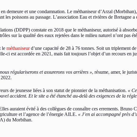
s en demeure et une condamnation. Le méthaniseur d’Arzal (Morbihan), q
t les poissons au passage. L’association Eau et rivières de Bretagne a do
ulations (DDPP) constate en 2018 que le méthaniseur, autorisé à absorb
ôles sur la qualité des eaux rejetées dans le milieu naturel n’ont pas été
t le
méthaniseur
d’une capacité de 28 à 76 tonnes. Soit un triplement de
elle-ci est accordée en 2021, mais fait toujours l’objet d’un recours en
t, nous régulariserons et assurerons vos arrières »
, résume, amer, le juri
n 2022.
urs de jeunesse liées à son statut de pionnier de la méthanisation.
« Ce
nouvel accident. Et le site a été étanché au-delà des exigences de la régl
les auraient évité à des collègues de connaître ces errements. Bruno Ca
griculture et l’agence de l’énergie AILE.
« J’en ai accompagné près d’u
SEA) du Morbihan.