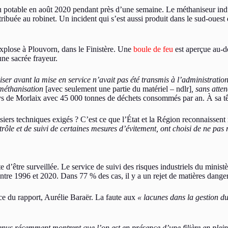
eau potable en août 2020 pendant près d’une semaine. Le méthaniseur indu
tribuée au robinet. Un incident qui s’est aussi produit dans le sud-ouest
xplose à Plouvorn, dans le Finistère. Une
boule de feu
est aperçue au-d
ne sacrée frayeur.
iser avant la mise en service n’avait pas été transmis à l’administration
 méthanisation
[avec seulement une partie du matériel – ndlr]
, sans atte
ays de Morlaix avec 45 000 tonnes de déchets consommés par an. À sa tête
ossiers techniques exigés ? C’est ce que l’État et la Région reconnaissen
le et de suivi de certaines mesures d’évitement, ont choisi de ne pas re
te d’être surveillée. Le service de suivi des risques industriels du minis
entre 1996 et 2020. Dans 77 % des cas, il y a un rejet de matières dange
rice du rapport, Aurélie Baraër. La faute aux
« lacunes dans la gestion du
nus récemment montrent que l’on est en présence d’une filière en pleine