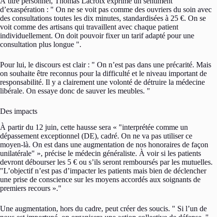
À titre personnel, Thomas Lacroix exprime un sentiment
d’exaspération :
On ne se voit pas comme des ouvriers du soin avec
des consultations toutes les dix minutes, standardisées à 25 €. On se
voit comme des artisans qui travaillent avec chaque patient
individuellement. On doit pouvoir fixer un tarif adapté pour une
consultation plus longue
.
Pour lui, le discours est clair :
On n’est pas dans une précarité. Mais
on souhaite être reconnus pour la difficulté et le niveau important de
responsabilité. Il y a clairement une volonté de détruire la médecine
libérale. On essaye donc de sauver les meubles.
Des impacts
À partir du 12 juin, cette hausse sera «
interprétée comme un
dépassement exceptionnel (DE), cadré. On ne va pas utiliser ce
moyen-là. On est dans une augmentation de nos honoraires de façon
unilatérale
», précise le médecin généraliste. À voir si les patients
devront débourser les 5 € ou s’ils seront remboursés par les mutuelles.
L’objectif n’est pas d’impacter les patients mais bien de déclencher
une prise de conscience sur les moyens accordés aux soignants de
premiers recours ».
Une augmentation, hors du cadre, peut créer des soucis.
Si l’un de