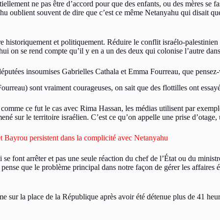
ntiellement ne pas être d’accord pour que des enfants, ou des mères se 
u oublient souvent de dire que c’est ce même Netanyahu qui disait que l
e historiquement et politiquement. Réduire le conflit israélo-palestinien 
ui on se rend compte qu’il y en a un des deux qui colonise l’autre dans 
des députées insoumises Gabrielles Cathala et Emma Fourreau, que pens
rreau) sont vraiment courageuses, on sait que des flottilles ont essayé 
mme ce fut le cas avec Rima Hassan, les médias utilisent par exemple le 
mené sur le territoire israélien. C’est ce qu’on appelle une prise d’otage
 Bayrou persistent dans la complicité avec Netanyahu
 se font arrêter et pas une seule réaction du chef de l’État ou du minist
 pense que le problème principal dans notre façon de gérer les affaires ét
prime sur la place de la République après avoir été détenue plus de 41 h