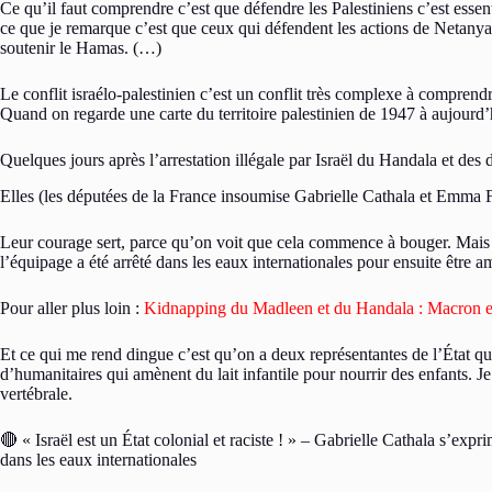
Ce qu’il faut comprendre c’est que défendre les Palestiniens c’est esse
ce que je remarque c’est que ceux qui défendent les actions de Netanyah
soutenir le Hamas. (…)
Le conflit israélo-palestinien c’est un conflit très complexe à comprendr
Quand on regarde une carte du territoire palestinien de 1947 à aujourd’h
Quelques jours après l’arrestation illégale par Israël du Handala et 
Elles (les députées de la France insoumise Gabrielle Cathala et Emma Fou
Leur courage sert, parce qu’on voit que cela commence à bouger. Mais co
l’équipage a été arrêté dans les eaux internationales pour ensuite être a
Pour aller plus loin :
Kidnapping du Madleen et du Handala : Macron et
Et ce qui me rend dingue c’est qu’on a deux représentantes de l’État qui
d’humanitaires qui amènent du lait infantile pour nourrir des enfants. Je
vertébrale.
🔴 « Israël est un État colonial et raciste ! » – Gabrielle Cathala s’ex
dans les eaux internationales