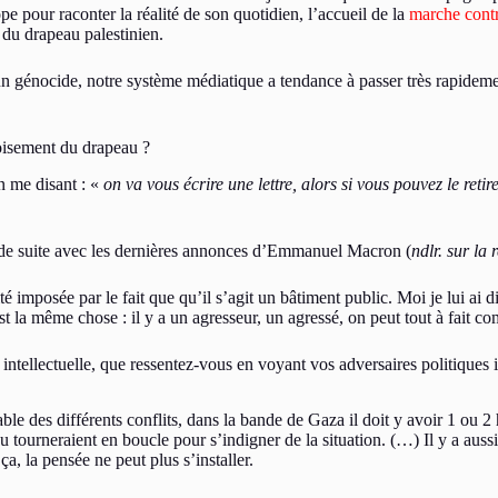
pe pour raconter la réalité de son quotidien, l’accueil de la
marche contr
 du drapeau palestinien.
n génocide, notre système médiatique a tendance à passer très rapidement 
voisement du drapeau ?
n me disant : «
on va vous écrire une lettre, alors si vous pouvez le reti
out de suite avec les dernières annonces d’Emmanuel Macron (
ndlr. sur la
té imposée par le fait que qu’il s’agit un bâtiment public. Moi je lui ai 
est la même chose : il y a un agresseur, un agressé, on peut tout à fait co
t intellectuelle, que ressentez-vous en voyant vos adversaires politiques 
able des différents conflits, dans la bande de Gaza il doit y avoir 1 ou 2
inu tourneraient en boucle pour s’indigner de la situation. (…) Il y a aus
a, la pensée ne peut plus s’installer.