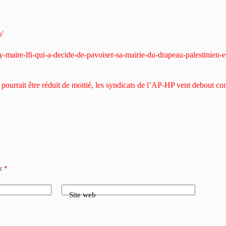
/
isy-maire-lfi-qui-a-decide-de-pavoiser-sa-mairie-du-drapeau-palestinien-
ourrait être réduit de moitié, les syndicats de l’AP-HP vent debout con
ec
*
Site web