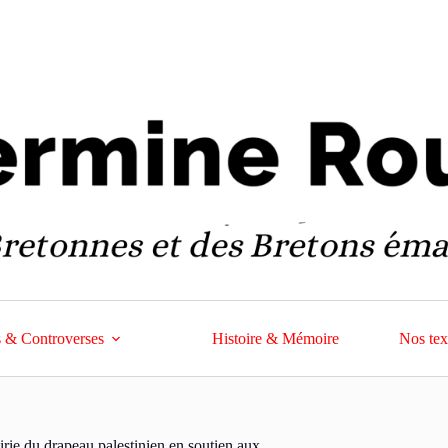
 & Controverses
Histoire & Mémoire
Nos tex
irie du drapeau palestinien en soutien aux