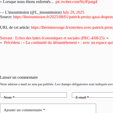
« Lorsque nous étions enfermés…
pic.twitter.com/9iylFpaig4
— L'insoumission (@L_insoumission)
July 29, 2025
Source:
https://linsoumission.fr/2025/08/01/patrick-proisy-gaza-drapeau
URL de cet article:
https://lherminerouge.fr/entretien-avec-patrick-pro
Suivant :
Echos des luttes économiques et sociales (PRC-4/08/25)
»
«
Précédent :
« La continuité du démantèlement » : avec un espace qui p
Laisser un commentaire
Votre adresse e-mail ne sera pas publiée.
Les champs obligatoires sont indiqués av
Nom
*
E-mail
*
Ajouter un commentaire
*