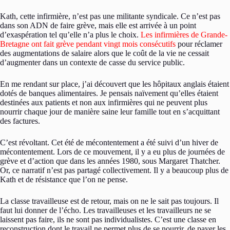
Kath, cette infirmière, n’est pas une militante syndicale. Ce n’est pas
dans son ADN de faire grève, mais elle est arrivée à un point
d’exaspération tel qu’elle n’a plus le choix.
Les infirmières de Grande-
Bretagne ont fait grève pendant vingt mois consécutifs
pour réclamer
des augmentations de salaire alors que le coût de la vie ne cessait
d’augmenter dans un contexte de casse du service public.
En me rendant sur place, j’ai découvert que les hôpitaux anglais étaient
dotés de banques alimentaires. Je pensais naïvement qu’elles étaient
destinées aux patients et non aux infirmières qui ne peuvent plus
nourrir chaque jour de manière saine leur famille tout en s’acquittant
des factures.
C’est révoltant. Cet été de mécontentement a été suivi d’un hiver de
mécontentement. Lors de ce mouvement, il y a eu plus de journées de
grève et d’action que dans les années 1980, sous Margaret Thatcher.
Or, ce narratif n’est pas partagé collectivement. Il y a beaucoup plus de
Kath et de résistance que l’on ne pense.
La classe travailleuse est de retour, mais on ne le sait pas toujours. Il
faut lui donner de l’écho. Les travailleuses et les travailleurs ne se
laissent pas faire, ils ne sont pas individualistes. C’est une classe en
reconstruction dont le travail ne permet plus de se nourrir, de payer les