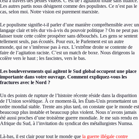
cela à travers des petites vidéos. C’est de l’agitation totale sans nuance.
Les autres partis nous désignent comme des populistes. Ce n’est pas le
cas, selon moi. Notre vision est purement marxiste.
Le populisme signifie-t-il parler d’une manière compréhensible avec un
langage clair et très dur vis-à-vis du pouvoir politique ? On ne peut pas
laisser toute cette colère prospérer sans débouchés. Les gens se sentent
tellement seuls, pas écoutés. Pour eux, le Parlement est un autre
monde, qui ne s’intéresse pas à eux. L’extrême droite se contente de
faire de l’agitation raciste. C’est un match de boxe. Nous dirigeons la
colère vers le haut ; les fascistes, vers le bas.
Les bouleversements qui agitent le Sud global occupent une place
importante dans votre ouvrage. Comment expliquez-vous les
fractures avec le Nord ?
Un des points de rupture de l’histoire récente réside dans la disparition
de l’Union soviétique. À ce moment-là, les États-Unis promettaient un
ordre mondial stable. Trente ans plus tard, on constate que le monde est
beaucoup plus instable et beaucoup plus violent. Nous n’avons jamais
été aussi proches d’une troisième guerre mondiale. Je me suis rendu en
Afrique du Sud, à l’invitation du syndicat des métallurgistes Numsa.
Là-bas, il est clair pour tout le monde que
la guerre illégale contre