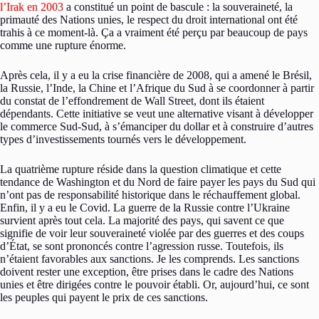
l’Irak en 2003
a constitué un point de bascule : la souveraineté, la
primauté des Nations unies, le respect du droit international ont été
trahis à ce moment-là. Ça a vraiment été perçu par beaucoup de pays
comme une rupture énorme.
Après cela, il y a eu la crise financière de 2008, qui a amené le Brésil,
la Russie, l’Inde, la Chine et l’Afrique du Sud à se coordonner à partir
du constat de l’effondrement de Wall Street, dont ils étaient
dépendants. Cette initiative se veut une alternative visant à développer
le commerce Sud-Sud, à s’émanciper du dollar et à construire d’autres
types d’investissements tournés vers le développement.
La quatrième rupture réside dans la question climatique et cette
tendance de Washington et du Nord de faire payer les pays du Sud qui
n’ont pas de responsabilité historique dans le réchauffement global.
Enfin, il y a eu le Covid. La guerre de la Russie contre l’Ukraine
survient après tout cela. La majorité des pays, qui savent ce que
signifie de voir leur souveraineté violée par des guerres et des coups
d’État, se sont prononcés contre l’agression russe. Toutefois, ils
n’étaient favorables aux sanctions. Je les comprends. Les sanctions
doivent rester une exception, être prises dans le cadre des Nations
unies et être dirigées contre le pouvoir établi. Or, aujourd’hui, ce sont
les peuples qui payent le prix de ces sanctions.