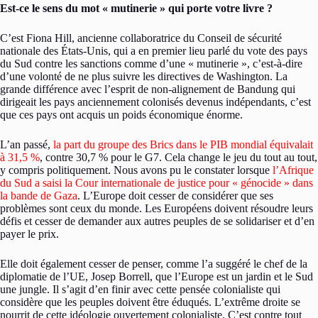
Est-ce le sens du mot « mutinerie » qui porte votre livre ?
C’est Fiona Hill, ancienne collaboratrice du Conseil de sécurité
nationale des États-Unis, qui a en premier lieu parlé du vote des pays
du Sud contre les sanctions comme d’une « mutinerie », c’est-à-dire
d’une volonté de ne plus suivre les directives de Washington. La
grande différence avec l’esprit de non-alignement de Bandung qui
dirigeait les pays anciennement colonisés devenus indépendants, c’est
que ces pays ont acquis un poids économique énorme.
L’an passé,
la part du groupe des Brics dans le PIB mondial équivalait
à 31,5 %
, contre 30,7 % pour le G7. Cela change le jeu du tout au tout,
y compris politiquement. Nous avons pu le constater lorsque
l’Afrique
du Sud a saisi la Cour internationale de justice pour « génocide » dans
la bande de Gaza
. L’Europe doit cesser de considérer que ses
problèmes sont ceux du monde. Les Européens doivent résoudre leurs
défis et cesser de demander aux autres peuples de se solidariser et d’en
payer le prix.
Elle doit également cesser de penser, comme l’a suggéré le chef de la
diplomatie de l’UE, Josep Borrell, que l’Europe est un jardin et le Sud
une jungle. Il s’agit d’en finir avec cette pensée colonialiste qui
considère que les peuples doivent être éduqués. L’extrême droite se
nourrit de cette idéologie ouvertement colonialiste. C’est contre tout