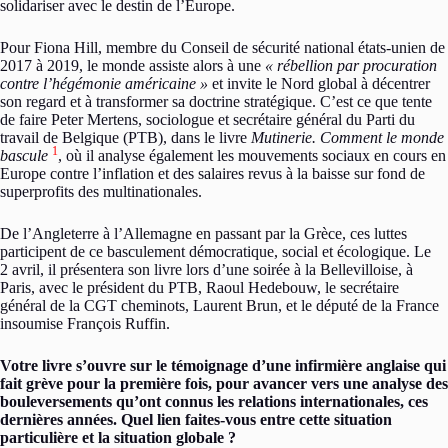
solidariser avec le destin de l’Europe.
Pour Fiona Hill, membre du Conseil de sécurité national états-unien de
2017 à 2019, le monde assiste alors à une
« rébellion par procuration
contre l’hégémonie américaine »
et invite le Nord global à décentrer
son regard et à transformer sa doctrine stratégique. C’est ce que tente
de faire Peter Mertens, sociologue et secrétaire général du Parti du
travail de Belgique (PTB), dans le livre
Mutinerie. Comment le monde
1
bascule
, où il analyse également les mouvements sociaux en cours en
Europe contre l’inflation et des salaires revus à la baisse sur fond de
superprofits des multinationales.
De l’Angleterre à l’Allemagne en passant par la Grèce, ces luttes
participent de ce basculement démocratique, social et écologique. Le
2 avril, il présentera son livre lors d’une soirée à la Bellevilloise, à
Paris, avec le président du PTB, Raoul Hedebouw, le secrétaire
général de la CGT cheminots, Laurent Brun, et le député de la France
insoumise François Ruffin.
Votre livre s’ouvre sur le témoignage d’une infirmière anglaise qui
fait grève pour la première fois, pour avancer vers une analyse des
bouleversements qu’ont connus les relations internationales, ces
dernières années. Quel lien faites-vous entre cette situation
particulière et la situation globale ?