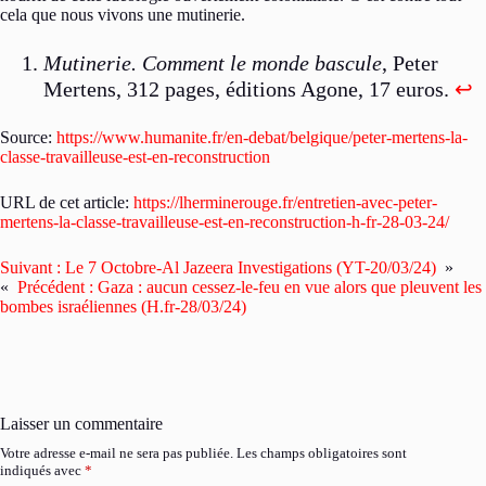
cela que nous vivons une mutinerie.
Mutinerie. Comment le monde bascule
, Peter
Mertens, 312 pages, éditions Agone, 17 euros.
↩︎
Source:
https://www.humanite.fr/en-debat/belgique/peter-mertens-la-
classe-travailleuse-est-en-reconstruction
URL de cet article:
https://lherminerouge.fr/entretien-avec-peter-
mertens-la-classe-travailleuse-est-en-reconstruction-h-fr-28-03-24/
Suivant :
Le 7 Octobre-Al Jazeera Investigations (YT-20/03/24)
»
«
Précédent :
Gaza : aucun cessez-le-feu en vue alors que pleuvent les
bombes israéliennes (H.fr-28/03/24)
Laisser un commentaire
Votre adresse e-mail ne sera pas publiée.
Les champs obligatoires sont
indiqués avec
*