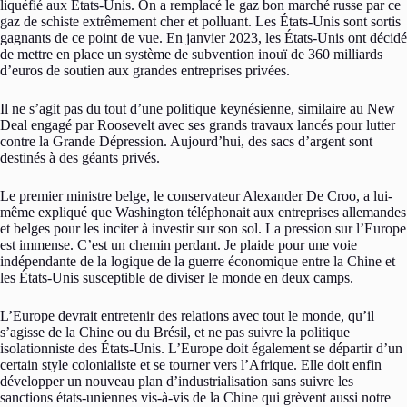
liquéfié aux États-Unis. On a remplacé le gaz bon marché russe par ce
gaz de schiste extrêmement cher et polluant. Les États-Unis sont sortis
gagnants de ce point de vue. En janvier 2023, les États-Unis ont décidé
de mettre en place un système de subvention inouï de 360 milliards
d’euros de soutien aux grandes entreprises privées.
Il ne s’agit pas du tout d’une politique keynésienne, similaire au New
Deal engagé par Roosevelt avec ses grands travaux lancés pour lutter
contre la Grande Dépression. Aujourd’hui, des sacs d’argent sont
destinés à des géants privés.
Le premier ministre belge, le conservateur Alexander De Croo, a lui-
même expliqué que Washington téléphonait aux entreprises allemandes
et belges pour les inciter à investir sur son sol. La pression sur l’Europe
est immense. C’est un chemin perdant. Je plaide pour une voie
indépendante de la logique de la guerre économique entre la Chine et
les États-Unis susceptible de diviser le monde en deux camps.
L’Europe devrait entretenir des relations avec tout le monde, qu’il
s’agisse de la Chine ou du Brésil, et ne pas suivre la politique
isolationniste des États-Unis. L’Europe doit également se départir d’un
certain style colonialiste et se tourner vers l’Afrique. Elle doit enfin
développer un nouveau plan d’industrialisation sans suivre les
sanctions états-uniennes vis-à-vis de la Chine qui grèvent aussi notre