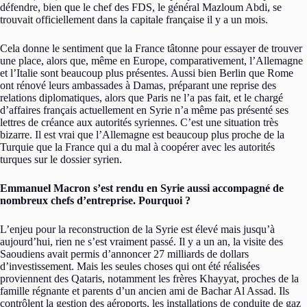
défendre, bien que le chef des FDS, le général Mazloum Abdi, se
trouvait officiellement dans la capitale française il y a un mois.
Cela donne le sentiment que la France tâtonne pour essayer de trouver
une place, alors que, même en Europe, comparativement, l’Allemagne
et l’Italie sont beaucoup plus présentes. Aussi bien Berlin que Rome
ont rénové leurs ambassades à Damas, préparant une reprise des
relations diplomatiques, alors que Paris ne l’a pas fait, et le chargé
d’affaires français actuellement en Syrie n’a même pas présenté ses
lettres de créance aux autorités syriennes. C’est une situation très
bizarre. Il est vrai que l’Allemagne est beaucoup plus proche de la
Turquie que la France qui a du mal à coopérer avec les autorités
turques sur le dossier syrien.
Emmanuel Macron s’est rendu en Syrie aussi accompagné de
nombreux chefs d’entreprise. Pourquoi ?
L’enjeu pour la reconstruction de la Syrie est élevé mais jusqu’à
aujourd’hui, rien ne s’est vraiment passé. Il y a un an, la visite des
Saoudiens avait permis d’annoncer 27 milliards de dollars
d’investissement. Mais les seules choses qui ont été réalisées
proviennent des Qataris, notamment les frères Khayyat, proches de la
famille régnante et parents d’un ancien ami de Bachar Al Assad. Ils
contrôlent la gestion des aéroports, les installations de conduite de gaz