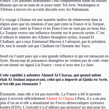
France. Les autorités israéliennes l’ont complètement sortie du dossier
libanais qui est en train de se jouer entre Tel-Aviv, Washington et
Téhéran à travers les accords discutés avec les Pakistanais.
Ce voyage à Damas est une manière tardive de réintervenir dans la
région alors que les relations d’une part entre la France et la Turquie,
d’autre part, entre la France et les États-Unis ne sont pas au beau fixe.
La Turquie exerce une influence énorme sur le pouvoir syrien. C’est
d’ailleurs le ministre des Affaires étrangères syrien, Assaad El
Chaïbani, qui a reçu Emmanuel Macron à l’aéroport, pas le président.
Or, tout le monde sait que Chaïbani est l’homme des Turcs.
Israël est l’autre pays qui a une grande influence et qui est menaçant en
Syrie. Beaucoup de puissances étrangères ne veulent pas de cette visite
et ont donné un signal à la France : vous n’avez rien à y faire.
Cette rapidité à adouber Ahmed Al Charaa, qui quand même
était Al Joulani auparavant, celui qui a importé al-Qaida en Syrie,
n’est-elle pas étonnante ?
Étonnante, mais elle n’est pas nouvelle. La France a été le premier
pays à recevoir officiellement
Ahmed Al Charaa
à Paris, il y a un peu
plus d’un an et elle a abandonné les Forces démocratiques syriennes
kurdes (FDS). L’exécutif n’a d’ailleurs pas prononcé un mot pour les