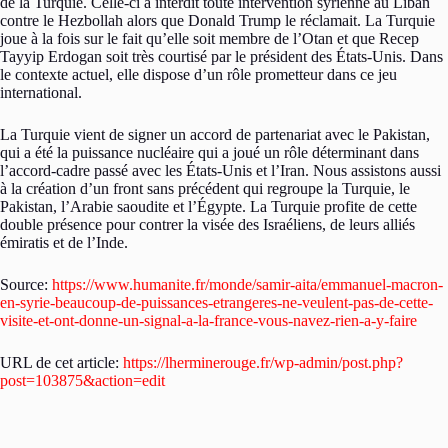
de la Turquie. Celle-ci a interdit toute intervention syrienne au Liban
contre le Hezbollah alors que Donald Trump le réclamait. La Turquie
joue à la fois sur le fait qu’elle soit membre de l’Otan et que Recep
Tayyip Erdogan soit très courtisé par le président des États-Unis. Dans
le contexte actuel, elle dispose d’un rôle prometteur dans ce jeu
international.
La Turquie vient de signer un accord de partenariat avec le Pakistan,
qui a été la puissance nucléaire qui a joué un rôle déterminant dans
l’accord-cadre passé avec les États-Unis et l’Iran. Nous assistons aussi
à la création d’un front sans précédent qui regroupe la Turquie, le
Pakistan, l’Arabie saoudite et l’Égypte. La Turquie profite de cette
double présence pour contrer la visée des Israéliens, de leurs alliés
émiratis et de l’Inde.
Source:
https://www.humanite.fr/monde/samir-aita/emmanuel-macron-
en-syrie-beaucoup-de-puissances-etrangeres-ne-veulent-pas-de-cette-
visite-et-ont-donne-un-signal-a-la-france-vous-navez-rien-a-y-faire
URL de cet article:
https://lherminerouge.fr/wp-admin/post.php?
post=103875&action=edit