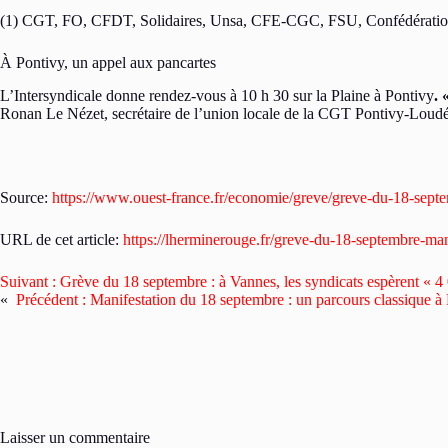
(1) CGT, FO, CFDT, Solidaires, Unsa, CFE-CGC, FSU, Confédératio
À Pontivy, un appel aux pancartes
L’Intersyndicale donne rendez-vous à 10 h 30 sur la Plaine à Pontivy
. 
Ronan Le Nézet, secrétaire de l’union locale de la CGT Pontivy-Loud
Source:
https://www.ouest-france.fr/economie/greve/greve-du-18-sept
URL de cet article:
https://lherminerouge.fr/greve-du-18-septembre-mani
Suivant :
Grève du 18 septembre : à Vannes, les syndicats espèrent « 4
«
Précédent :
Manifestation du 18 septembre : un parcours classique à 
Laisser un commentaire