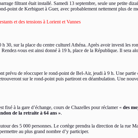
age filtrant était installé. Samedi 13 septembre, seule une petite dizain
e rond-point de Kerbiguet à Guer, avec probablement nettement plus de 
stants et des tensions à Lorient et Vannes
0 h 30, sur la place du centre culturel Athéna. Après avoir investi les r
 Rendez-vous est ainsi donné à 19 h, place de la République. Il sera alo
 prévu de réoccuper le rond-point de Bel-Air, jeudi à 9 h. Une partie d’
etrouveront sur le rond-point puis partiront en déambulation. Une nouvel
est fixé à la gare d’échange, cours de Chazelles pour réclamer «
des moy
bandon de la retraite à 64 ans »
.
autour des 5 000 personnes. Le cortège prendra la direction de la rue M
permettre au plus grand nombre d’y participer.