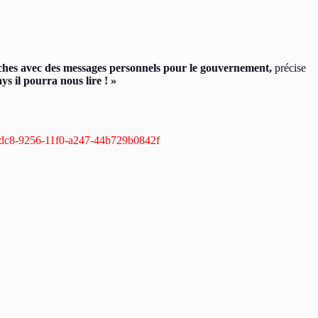
iches avec des messages personnels pour le gouvernement,
précise
s il pourra nous lire ! »
5dbdc8-9256-11f0-a247-44b729b0842f