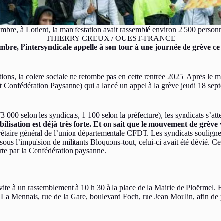
mbre, à Lorient, la manifestation avait rassemblé environ 2 500 pers
THIERRY CREUX / OUEST-FRANCE
e, l’intersyndicale appelle à son tour à une journée de grève ce je
ations, la colère sociale ne retombe pas en cette rentrée 2025. Après le
édération Paysanne) qui a lancé un appel à la grève jeudi 18 septem
(3 000 selon les syndicats, 1 100 selon la préfecture), les syndicats s
bilisation est déjà très forte. Et on sait que le mouvement de grève v
rétaire général de l’union départementale CFDT. Les syndicats soulign
sous l’impulsion de militants Bloquons-tout, celui-ci avait été dévié. Ce
erte par la Confédération paysanne.
vite à un rassemblement à 10 h 30 à la place de la Mairie de Ploërmel. En
ce La Mennais, rue de la Gare, boulevard Foch, rue Jean Moulin, afin de 