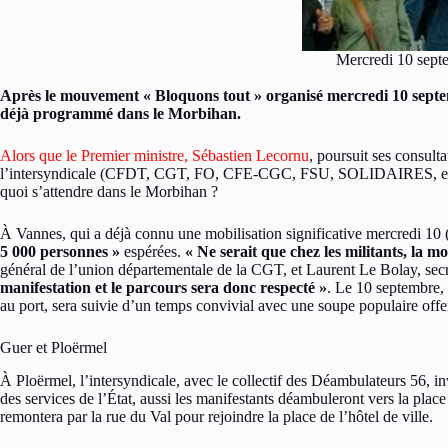
Mercredi 10 septe
Après le mouvement « Bloquons tout » organisé mercredi 10 septembr
déjà programmé dans le Morbihan.
Alors que le Premier ministre, Sébastien Lecornu
, poursuit ses consult
l’intersyndicale (CFDT, CGT, FO, CFE-CGC, FSU, SOLIDAIRES, et Conf
quoi s’attendre dans le Morbihan ?
À Vannes, qui a déjà connu une mobilisation significative mercredi 10 
5 000 personnes »
espérées.
« Ne serait que chez les militants, la mo
général de l’union départementale de la CGT, et Laurent Le Bolay, sec
manifestation et le parcours sera donc respecté »
. Le 10 septembre, 
au port, sera suivie d’un temps convivial avec une soupe populaire off
Guer et Ploërmel
À Ploërmel, l’intersyndicale, avec le collectif des Déambulateurs 56, in
des services de l’État, aussi les manifestants déambuleront vers la pla
remontera par la rue du Val pour rejoindre la place de l’hôtel de ville.