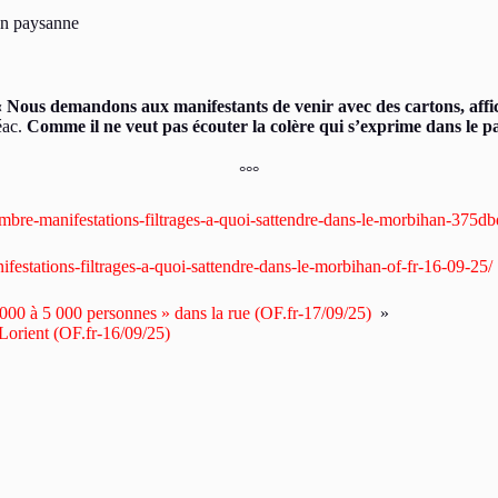
n paysanne
« Nous demandons aux manifestants de venir avec des cartons, aff
éac.
Comme il ne veut pas écouter la colère qui s’exprime dans le pay
°°°
embre-manifestations-filtrages-a-quoi-sattendre-dans-le-morbihan-37
festations-filtrages-a-quoi-sattendre-dans-le-morbihan-of-fr-16-09-25/
 000 à 5 000 personnes » dans la rue (OF.fr-17/09/25)
»
Lorient (OF.fr-16/09/25)