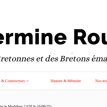
 & Controverses
Histoire & Mémoire
Nos tex
ans le Morbihan ? (OF.fr-16/09/25)