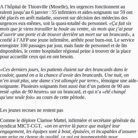
A l’hôpital de Thionville (Moselle), les urgences fonctionnent au
ralenti jusqu’au 6 janvier : 55 infirmiers et aides-soignants sur 59 ont
été placés en arrêt maladie, souvent sur décision des médecins des
urgences eux-mêmes, soit la quasi-totalité du personnel.
«Ça fait six
mois que je viens travailler la boule au ventre, six mois que j’ai peur
d’ouvrir une porte et de trouver derrière un mort sur un brancard»,
a
confié à l’AFP une jeune infirmière, arrêtée pour burn-out. Le service
enregistre 100 passages par jour, mais faute de personnel et de lits
disponibles, le centre hospitalier régional peine à trouver de la place
pour accueillir ceux qui en ont besoin.
«Ces derniers jours, les patients étaient sur des brancards dans le
couloir, quand on a la chance d’avoir des brancards. Une nuit, on
n’en avait plus, une dame s’est allongée par terre»,
témoigne une aide-
soignante. Plusieurs soignants font aussi état d’un patient de 90 ans
resté
«plus de 90 heures»
sur un brancard, et qui n’a
«été changé
qu’une seule fois»
au cours de cette période.
Les jeunes recrues ne restent pas
Comme le déplore Clarisse Mattel, infirmière et secrétaire générale du
syndicat MICT-CGT,
«on en arrive là parce que malgré leur
engagement, les équipes sont à bout, épuisées, et incapables d’assurer
une prise en charge de qualité, ce qui est insupportable pour