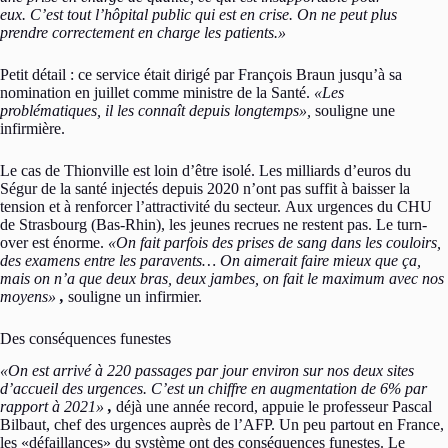
eux. C’est tout l’hôpital public qui est en crise. On ne peut plus
prendre correctement en charge les patients.»
Petit détail : ce service était dirigé par François Braun jusqu’à sa
nomination en juillet comme ministre de la Santé.
«Les
problématiques, il les connaît depuis longtemps»,
souligne une
infirmière.
Le cas de Thionville est loin d’être isolé. Les milliards d’euros du
Ségur de la santé injectés depuis 2020 n’ont pas suffit à baisser la
tension et à renforcer l’attractivité du secteur. Aux urgences du CHU
de Strasbourg (Bas-Rhin), les jeunes recrues ne restent pas. Le turn-
over est énorme.
«On fait parfois des prises de sang dans les couloirs,
des examens entre les paravents… On aimerait faire mieux que ça,
mais on n’a que deux bras, deux jambes, on fait le maximum avec nos
moyens»
,
souligne un infirmier.
Des conséquences funestes
«On est arrivé à 220 passages par jour environ sur nos deux sites
d’accueil des urgences. C’est un chiffre en augmentation de 6% par
rapport à 2021»
,
déjà une année record, appuie le professeur Pascal
Bilbaut, chef des urgences auprès de l’AFP. Un peu partout en France,
les «défaillances» du système ont des conséquences funestes. Le