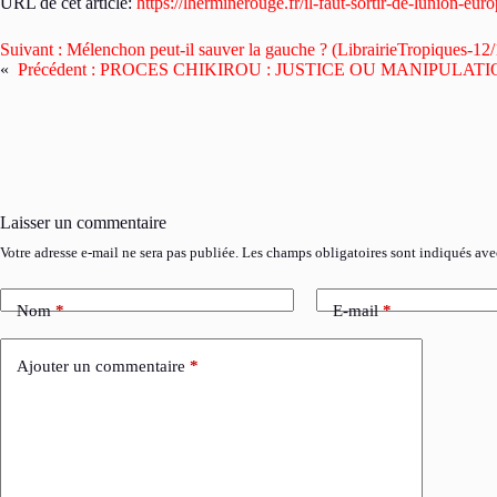
URL de cet article:
https://lherminerouge.fr/il-faut-sortir-de-lunion-e
Suivant :
Mélenchon peut-il sauver la gauche ? (LibrairieTropiques-12
«
Précédent :
PROCES CHIKIROU : JUSTICE OU MANIPULATION 
Laisser un commentaire
Votre adresse e-mail ne sera pas publiée.
Les champs obligatoires sont indiqués av
Nom
*
E-mail
*
Ajouter un commentaire
*