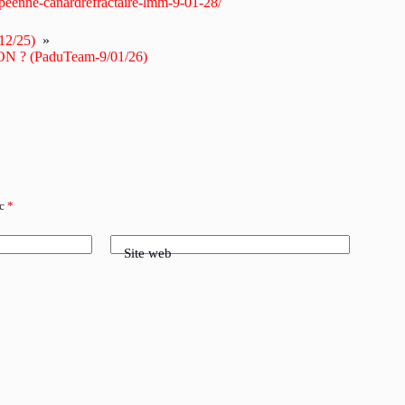
uropeenne-canardrefractaire-lmm-9-01-28/
/12/25)
»
? (PaduTeam-9/01/26)
ec
*
Site web