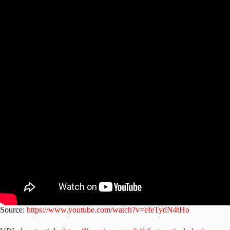
Source:
https://www.youtube.com/watch?v=efeTydN4tHo