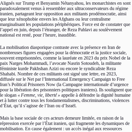
Alignés sur Trump et Benyamin Nétanyahou, les monarchistes en sont
paradoxalement venus à ressembler aux ultraconservateurs du régime
iranien, partageant leur opposition aux militants prodémocratie, ainsi
que leur xénophobie envers les Afghans ou leur centralisme
marginalisant les populations périphériques. Force est de constater que
l’appel en juin, depuis l’étranger, de Reza Pahlavi au soulèvement
national est resté, pour l’heure, inaudible.
La mobilisation diasporique contraste avec la présence en Iran de
nombreuses figures engagées pour la démocratie et la justice sociale,
souvent emprisonnées, comme la lauréate en 2023 du prix Nobel de la
paix Narges Mohammadi, l’avocate Nasrin Sotoudeh, la militante
féministe kurde Pakhshan Azizi ou encore le syndicaliste Reza
Shahabi. Nombre de ces militants ont signé une lettre, en 2023,
diffusée sur le Net par l’International Emergency Campaign to Free
Iran’s Political Prisoners Now (la Campagne internationale d’urgence
pour la libération des prisonniers politiques iraniens). Ils soulignent que
le slogan
«
Femme, vie, liberté
»
appelle à défendre la dignité humaine
et à lutter contre tous les fondamentalismes, discriminations, violences
d’État, qu’il s’agisse de l’Iran ou d’Israël.
Mais la base sociale de ces acteurs demeure limitée, en raison de la
répression exercée par l’État iranien, qui fragmente les dynamiques de
mobilisation. En cause également : un accès inégal aux ressources