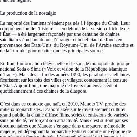
l’ancien régime.
La production de la nostalgie
La majorité des Iraniens n’étaient pas nés à l’époque du Chah. Leur
compréhension de l’histoire — en dehors de la version officielle de
l’État — a été largement façonnée par une centaine de chaînes
satellitaires émettant depuis l’étranger et bénéficiant de fonds en
provenance des États-Unis, du Royaume-Uni, de l’Arabie saoudite et
de la Turquie, pour ne citer que les principales sources.
En Iran, l’information télévisuelle reste sous le monopole du groupe
national Seda o Sima («
Voix et vision de la République islamique
d’Iran
»). Mais dès la fin des années 1990, les paraboles satellitaires
fleurissent sur les toits des villes et villages, contournant la censure
d’État. Aujourd’hui, une majorité de foyers iraniens accèdent
quotidiennement à ces chaînes de la diaspora.
C’est dans ce contexte que naît, en 2010, Manoto TV, proche des
milieux monarchistes. D’abord axée sur le divertissement culturel
grand public, la chaîne diffuse films, séries et émissions de variétés
sans publicité, renforçant son attractivité. Mais c’est surtout par ses
documentaires que Manoto s’engage dans une guerre mémorielle
majeure, en dépeignant la monarchie Pahlavi comme une époque de
progrès et de fierté nationale. L’appareil répressif de l’époque, les