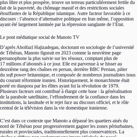
plus libre et plus prospère, trouve un terreau particulièrement fertile du
fait de la pauvreté, du chômage massif et des restrictions sociales
étouffantes de la République islamique. Autre facteur favorable à ce
discours : l’absence d’alternative politique en Iran même, l’opposition
ayant été largement laminée par la répression sanglante de l’État.
Le pont médiatique social de Manoto TV
D’après Abolfazl Hajizadegan, doctorant en sociologie de l’université
de Téhéran, Manoto figurait en 2023 comme la neuvième page
persanophone la plus suivie sur les réseaux, comptant plus de
17 millions d’abonnés à ce jour. Elle est parvenue à se hisser au
deuxième rang des chaînes en persan, derrière BBC Persian, pilier
du
soft power
britannique, et composée de nombreux journalistes issus
du courant réformiste iranien. Historiquement, le monarchisme était
porté en diaspora par les élites ayant fui la révolution de 1979.
Plusieurs facteurs ont contribué à élargir cette base : la généralisation
de la parabole satellitaire, l’effondrement de la confiance dans les
institutions, la lassitude et le rejet face au discours officiel, et le rôle
central de la télévision dans la vie domestique iranienne.
C’est dans ce contexte que Manoto a dépassé les quartiers aisés du
nord de Téhéran pour progressivement gagner les zones périurbaines,
rurales et provinciales, traditionnellement plus conservatrices. La