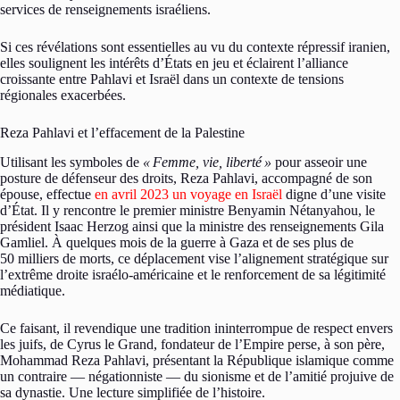
services de renseignements israéliens.
Si ces révélations sont essentielles au vu du contexte répressif iranien,
elles soulignent les intérêts d’États en jeu et éclairent l’alliance
croissante entre Pahlavi et Israël dans un contexte de tensions
régionales exacerbées.
Reza Pahlavi et l’effacement de la Palestine
Utilisant les symboles de
«
Femme, vie, liberté
»
pour asseoir une
posture de défenseur des droits, Reza Pahlavi, accompagné de son
épouse, effectue
en avril 2023 un voyage en Israël
digne d’une visite
d’État. Il y rencontre le premier ministre Benyamin Nétanyahou, le
président Isaac Herzog ainsi que la ministre des renseignements Gila
Gamliel. À quelques mois de la guerre à Gaza et de ses plus de
50 milliers de morts, ce déplacement vise l’alignement stratégique sur
l’extrême droite israélo-américaine et le renforcement de sa légitimité
médiatique.
Ce faisant, il revendique une tradition ininterrompue de respect envers
les juifs, de Cyrus le Grand, fondateur de l’Empire perse, à son père,
Mohammad Reza Pahlavi, présentant la République islamique comme
un contraire — négationniste — du sionisme et de l’amitié projuive de
sa dynastie. Une lecture simplifiée de l’histoire.