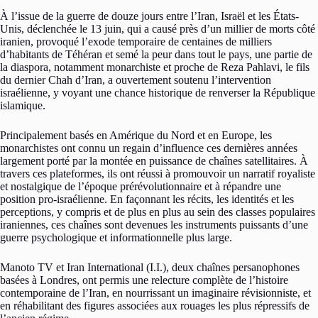
À l’issue de la guerre de douze jours entre l’Iran, Israël et les États-
Unis, déclenchée le 13 juin, qui a causé près d’un millier de morts côté
iranien, provoqué l’exode temporaire de centaines de milliers
d’habitants de Téhéran et semé la peur dans tout le pays, une partie de
la diaspora, notamment monarchiste et proche de Reza Pahlavi, le fils
du dernier Chah d’Iran, a ouvertement soutenu l’intervention
israélienne, y voyant une chance historique de renverser la République
islamique.
Principalement basés en Amérique du Nord et en Europe, les
monarchistes ont connu un regain d’influence ces dernières années
largement porté par la montée en puissance de chaînes satellitaires. À
travers ces plateformes, ils ont réussi à promouvoir un narratif royaliste
et nostalgique de l’époque prérévolutionnaire et à répandre une
position pro-israélienne. En façonnant les récits, les identités et les
perceptions, y compris et de plus en plus au sein des classes populaires
iraniennes, ces chaînes sont devenues les instruments puissants d’une
guerre psychologique et informationnelle plus large.
Manoto TV et Iran International (I.I.), deux chaînes persanophones
basées à Londres, ont permis une relecture complète de l’histoire
contemporaine de l’Iran, en nourrissant un imaginaire révisionniste, et
en réhabilitant des figures associées aux rouages les plus répressifs de