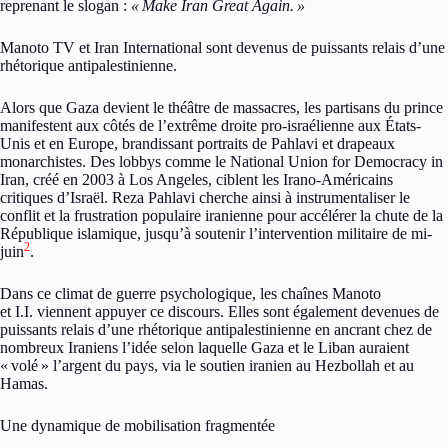
reprenant le slogan :
«
Make Iran Great Again.
»
Manoto TV et Iran International sont devenus de puissants relais d’une
rhétorique antipalestinienne.
Alors que Gaza devient le théâtre de massacres, les partisans du prince
manifestent aux côtés de l’extrême droite pro-israélienne aux États-
Unis et en Europe, brandissant portraits de Pahlavi et drapeaux
monarchistes. Des lobbys comme le National Union for Democracy in
Iran, créé en 2003 à Los Angeles, ciblent les Irano-Américains
critiques d’Israël. Reza Pahlavi cherche ainsi à instrumentaliser le
conflit et la frustration populaire iranienne pour accélérer la chute de la
République islamique, jusqu’à soutenir l’intervention militaire de mi-
2
juin
.
Dans ce climat de guerre psychologique, les chaînes Manoto
et I.I. viennent appuyer ce discours. Elles sont également devenues de
puissants relais d’une rhétorique antipalestinienne en ancrant chez de
nombreux Iraniens l’idée selon laquelle Gaza et le Liban auraient
«
volé
» l’argent du pays, via le soutien iranien au Hezbollah et au
Hamas.
Une dynamique de mobilisation fragmentée