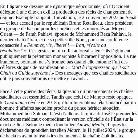
En filigrane se dessine une dynamique néocoloniale, où l’Occident
délègue à une élite en exil la production des récits de changement de
régime. Exemple frappant : l’invitation, le 25 novembre 2022 au Sénat
— et leur accueil par le républicain Bruno Retailleau, alors président
du groupe de liaison pour les chrétiens et les minorités au Moyen-
Orient — de Farah Pahlavi, épouse de Mohammed Reza Pahlavi, le
dernier chah d’Iran, et de sa petite-fille Nour, pour une conférence
consacrée à
«
Femmes, vie, liberté
! — Iran, révolte ou
révolution
?
».
Ces gestes ont un effet autoréalisateur : ils légitiment
publiquement la prétention monarchiste à incarner l’opposition. La rue
iranienne, pourtant, ne s’y trompe pas quand elle entonne l’un des
célèbres slogans de manifestation :
«
Mort à l’oppresseur, qu’il soit
Chah ou Guide suprême
!
»
Des messages que ces chaînes satellitaires
ont le plus souvent omis de mettre en avant…
Face à cette guerre des récits, la question du financement des chaînes
satellitaires est essentielle. Tandis que celui de Manoto reste opaque,
le
Guardian
a révélé en 2018 qu’Iran International était financé par un
homme d’affaires saoudien proche du prince héritier saoudien
Mohammed ben Salman. C’est d’ailleurs I.I qui a diffusé le premier les
documents médicaux contredisant la version officielle de l’État sur la
mort de Jina. Selon le média londonien
Amwaj.Media,
d’après les
déclarations du quotidien israélien
Maariv
le 11 juillet 2024, le groupe
de hackers ayant transmis les documents à la chaîne était lié aux