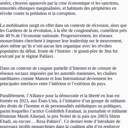
aisées, citoyens appauvris par la crise économique et les sanctions,
minorités ethniques marginalisées, et habitants des périphéries en
révolte contre la prédation et la corruption.
La mobilisation surgit en effet dans un contexte de récession, alors que
les Gardiens de la révolution, à la tête de conglomérats, contrôlent près
de 40
% de l’économie nationale. Progressivement, les réseaux
monarchistes cherchent à imposer leur leadership sur le mouvement,
alors même qu’ils n’ont aucun lien organique avec les révoltes
populaires du début. Ironie de l’histoire : le grand-père de Jina fut
exécuté par le régime Pahlavi.
Dans un contexte de coupure partielle d’Internet et de censure de
réseaux sociaux imposées par les autorités iraniennes, les chaînes
satellitaires comme Manoto et Iran International deviennent les
principales interfaces entre l’intérieur et l’extérieur du pays.
Parallèlement, l’Alliance pour la démocratie et la liberté en Iran est
formée en 2023, aux États-Unis, à l’initiative d’un groupe de militants
des droits de l’homme et de personnalités médiatiques ou politiques,
parmi lesquelles l’actrice Golshifteh Farahani, la journaliste et militante
féministe Masih Alinejad, la prix Nobel de la paix (en 2003) Shirin
1
Ebadi, ou encore… Reza Pahlavi
. Ce dernier tente d’introduire de
nouveaux profils monarchistes dans la coalition afin d’en renforcer