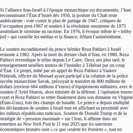
Si l’alliance Iran-Israël à l’époque monarchique est documentée, l’Iran
reconnaissant l’État d’Israël dès 1950, la posture du Chah reste
ambivalente : vote contre le plan de partage de 1947, critiques de
l’occupation post-1967 et soutien à la résolution onusienne de 1975
assimilant le sionisme au racisme. En 1976, il évoque même le «
lobby
juif
» qui contrôle les médias et la finance, frôlant l’antisémitisme.
Le soutien inconditionnel du prince héritier Reza Pahlavi à Israël
remonte à 1982. Après la mort du dernier chah d’Iran, en 1980, Reza
Pahlavi revendique le trône depuis Le Caire. Deux ans plus tard, le
renseignement israélien tentera de l’installer à Téhéran par un coup
d’État. Ce projet, initié par un appel de Reza Pahlavi à Yaakov
Nimrodi, officier du Mossad ayant participé à la création de la police
secrète monarchiste Savak, prévoyait le transfert de 800 millions de
dollars (environ 684 millions d’euros) d’équipements militaires, avec le
soutien d’Ariel Sharon, alors ministre de la défense. L’opération tourne
court et Reza Pahlavi se retire finalement dans son domaine en Virginie
(États-Unis), loin des champs de bataille. Le prince a depuis multiplié
les déclarations de soutien à Israël tout en affichant sa proximité avec
les milieux républicains radicaux. Soutien de Donald Trump et de la
stratégie de «
pression maximale
» sur l’Iran, il affirme dans un
entretien au
New York Post
le 11 mai 2025 que les sanctions
économiques brutales sont
«
ce que veulent les Iraniens
»,
tout en