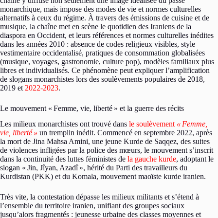
chaîne y diffuse non seulement une image idéalisée du passé
monarchique, mais impose des modes de vie et normes culturelles
alternatifs à ceux du régime. À travers des émissions de cuisine et de
musique, la chaîne met en scène le quotidien des Iraniens de la
diaspora en Occident, et leurs références et normes culturelles inédites
dans les années 2010 : absence de codes religieux visibles, style
vestimentaire occidentalisé, pratiques de consommation globalisées
(musique, voyages, gastronomie, culture pop), modèles familiaux plus
libres et individualisés. Ce phénomène peut expliquer l’amplification
de slogans monarchistes lors des soulèvements populaires de 2018,
2019 et
2022-2023
.
Le mouvement «
Femme, vie, liberté
» et la guerre des récits
Les milieux monarchistes ont trouvé dans
le soulèvement
«
Femme,
vie, liberté
»
un tremplin inédit. Commencé en septembre 2022, après
la mort de Jina Mahsa Amini, une jeune Kurde de Saqqez, des suites
de violences infligées par la police des mœurs, le mouvement s’inscrit
dans la continuité des luttes féministes de
la gauche kurde
, adoptant le
slogan «
Jin, Jîyan, Azadî
», hérité du Parti des travailleurs du
Kurdistan (PKK) et du Komala, mouvement maoïste kurde iranien.
Très vite, la contestation dépasse les milieux militants et s’étend à
l’ensemble du territoire iranien, unifiant des groupes sociaux
jusqu’alors fragmentés : jeunesse urbaine des classes moyennes et