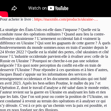
Pour acheter le livre :
https://maxmilo.com/products/ukraine-…
La stratégie des États-Unis est-elle dans l’impasse ? Quelle est la
conduite russe des opérations militaires ? Quand aura lieu la contre-
offensive ukrainienne ? L’armement occidental fait-il vraiment la
différence en Ukraine ? Qui sont les gagnants de cette guerre ? À quels
bouleversements du monde sommes-nous en train d’assister depuis le
24 février 2022 ? Quelle est la réalité des pertes, côté ukrainien et côté
russe ? L’industrie occidentale parvient-elle à rivaliser avec celle de la
Russie en Ukraine ? Pourquoi ne cherche-t-on pas une solution
négociée ? En quoi notre perception du conflit est-elle en train de
desservir l’Ukraine ? Pour répondre à ces questions et à bien d’autres,
Jacques Baud s’appuie sur les informations des services de
renseignement occidentaux et les documents américains qui ont fuité
en avril 2023. Après les best-sellers Poutine, le maître du jeu ? et
Opération Z, dont le travail d’analyse a été salué dans le monde entier,
l’auteur revient sur la guerre en Ukraine en analysant les faits et rien
que les faits. Que l’on soit pour ou contre la position de l’Ukraine, on
est condamné à revenir au terrain des opérations et à analyser ce qui
s’y déroule. C’est à ce prix qu’un chemin vers la paix est possible, et
non en nous fondant sur des illusions.