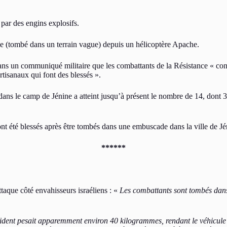
 par des engins explosifs.
ile (tombé dans un terrain vague) depuis un hélicoptère Apache.
ns un communiqué militaire que les combattants de la Résistance « cont
artisanaux qui font des blessés ».
 le camp de Jénine a atteint jusqu’à présent le nombre de 14, dont 3 so
s ont été blessés après être tombés dans une embuscade dans la ville de J
******
attaque côté envahisseurs israéliens : «
Les combattants sont tombés dans
cident pesait apparemment environ 40 kilogrammes, rendant le véhicule 