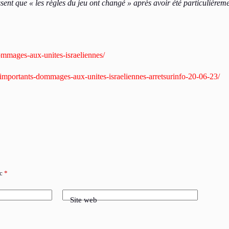
ent que « les règles du jeu ont changé » après avoir été particulièrem
dommages-aux-unites-israeliennes/
-dimportants-dommages-aux-unites-israeliennes-arretsurinfo-20-06-23/
ec
*
Site web