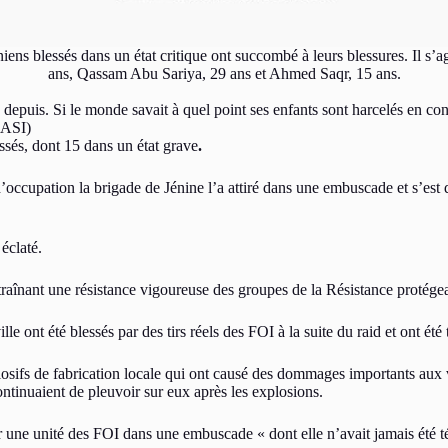
iniens blessés dans un état critique ont succombé à leurs blessures. Il s’
ans, Qassam Abu Sariya, 29 ans et Ahmed Saqr, 15 ans.
depuis. Si le monde savait à quel point ses enfants sont harcelés en cont
 (ASI)
ssés, dont 15 dans un état grave
.
’occupation la brigade de Jénine l’a attiré dans une embuscade et s’est d
éclaté.
traînant une résistance vigoureuse des groupes de la Résistance protégea
le ont été blessés par des tirs réels des FOI à la suite du raid et ont été 
osifs de fabrication locale qui ont causé des dommages importants aux v
ontinuaient de pleuvoir sur eux après les explosions.
 une unité des FOI dans une embuscade « dont elle n’avait jamais été tém