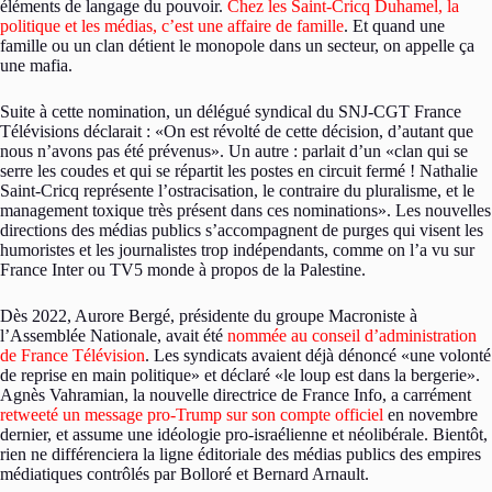
éléments de langage du pouvoir.
Chez les Saint-Cricq Duhamel, la
politique et les médias, c’est une affaire de famille
. Et quand une
famille ou un clan détient le monopole dans un secteur, on appelle ça
une mafia.
Suite à cette nomination, un délégué syndical du SNJ-CGT France
Télévisions déclarait : «On est révolté de cette décision, d’autant que
nous n’avons pas été prévenus». Un autre : parlait d’un «clan qui se
serre les coudes et qui se répartit les postes en circuit fermé ! Nathalie
Saint-Cricq représente l’ostracisation, le contraire du pluralisme, et le
management toxique très présent dans ces nominations». Les nouvelles
directions des médias publics s’accompagnent de purges qui visent les
humoristes et les journalistes trop indépendants, comme on l’a vu sur
France Inter ou TV5 monde à propos de la Palestine.
Dès 2022, Aurore Bergé, présidente du groupe Macroniste à
l’Assemblée Nationale, avait été
nommée au conseil d’administration
de France Télévision
. Les syndicats avaient déjà dénoncé «une volonté
de reprise en main politique» et déclaré «le loup est dans la bergerie».
Agnès Vahramian, la nouvelle directrice de France Info, a carrément
retweeté un message pro-Trump sur son compte officiel
en novembre
dernier, et assume une idéologie pro-israélienne et néolibérale. Bientôt,
rien ne différenciera la ligne éditoriale des médias publics des empires
médiatiques contrôlés par Bolloré et Bernard Arnault.