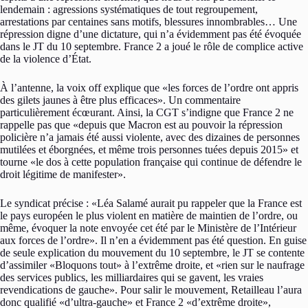
lendemain : agressions systématiques de tout regroupement,
arrestations par centaines sans motifs, blessures innombrables… Une
répression digne d’une dictature, qui n’a évidemment pas été évoquée
dans le JT du 10 septembre. France 2 a joué le rôle de complice active
de la violence d’État.
À l’antenne, la voix off explique que «les forces de l’ordre ont appris
des gilets jaunes à être plus efficaces». Un commentaire
particulièrement écœurant. Ainsi, la CGT s’indigne que France 2 ne
rappelle pas que «depuis que Macron est au pouvoir la répression
policière n’a jamais été aussi violente, avec des dizaines de personnes
mutilées et éborgnées, et même trois personnes tuées depuis 2015» et
tourne «le dos à cette population française qui continue de défendre le
droit légitime de manifester».
Le syndicat précise : «Léa Salamé aurait pu rappeler que la France est
le pays européen le plus violent en matière de maintien de l’ordre, ou
même, évoquer la note envoyée cet été par le Ministère de l’Intérieur
aux forces de l’ordre». Il n’en a évidemment pas été question. En guise
de seule explication du mouvement du 10 septembre, le JT se contente
d’assimiler «Bloquons tout» à l’extrême droite, et «rien sur le naufrage
des services publics, les milliardaires qui se gavent, les vraies
revendications de gauche». Pour salir le mouvement, Retailleau l’aura
donc qualifié «d’ultra-gauche» et France 2 «d’extrême droite»,