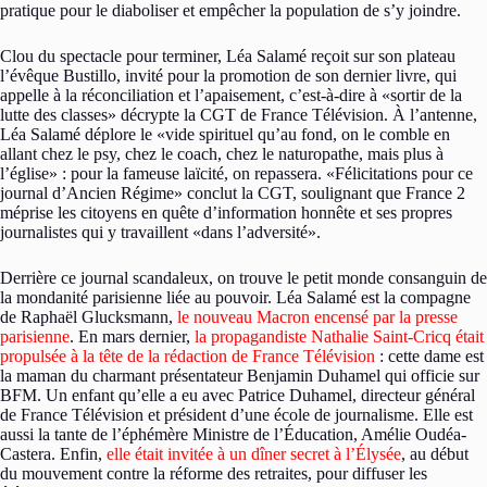
pratique pour le diaboliser et empêcher la population de s’y joindre.
Clou du spectacle pour terminer, Léa Salamé reçoit sur son plateau
l’évêque Bustillo, invité pour la promotion de son dernier livre, qui
appelle à la réconciliation et l’apaisement, c’est-à-dire à «sortir de la
lutte des classes» décrypte la CGT de France Télévision. À l’antenne,
Léa Salamé déplore le «vide spirituel qu’au fond, on le comble en
allant chez le psy, chez le coach, chez le naturopathe, mais plus à
l’église» : pour la fameuse laïcité, on repassera. «Félicitations pour ce
journal d’Ancien Régime» conclut la CGT, soulignant que France 2
méprise les citoyens en quête d’information honnête et ses propres
journalistes qui y travaillent «dans l’adversité».
Derrière ce journal scandaleux, on trouve le petit monde consanguin de
la mondanité parisienne liée au pouvoir. Léa Salamé est la compagne
de Raphaël Glucksmann,
le nouveau Macron encensé par la presse
parisienne
. En mars dernier,
la propagandiste Nathalie Saint-Cricq était
propulsée à la tête de la rédaction de France Télévision
: cette dame est
la maman du charmant présentateur Benjamin Duhamel qui officie sur
BFM. Un enfant qu’elle a eu avec Patrice Duhamel, directeur général
de France Télévision et président d’une école de journalisme. Elle est
aussi la tante de l’éphémère Ministre de l’Éducation, Amélie Oudéa-
Castera. Enfin,
elle était invitée à un dîner secret à l’Élysée
, au début
du mouvement contre la réforme des retraites, pour diffuser les