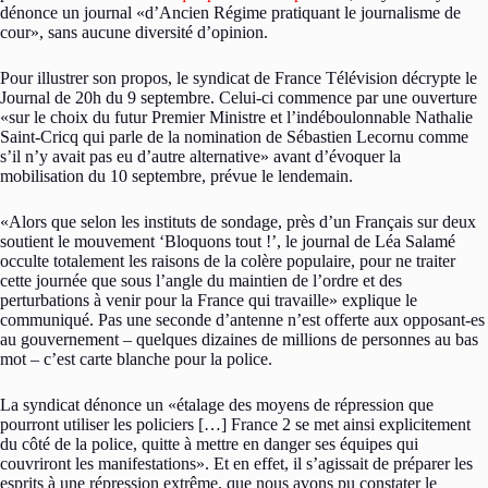
dénonce un journal «d’Ancien Régime pratiquant le journalisme de
cour», sans aucune diversité d’opinion.
Pour illustrer son propos, le syndicat de France Télévision décrypte le
Journal de 20h du 9 septembre. Celui-ci commence par une ouverture
«sur le choix du futur Premier Ministre et l’indéboulonnable Nathalie
Saint-Cricq qui parle de la nomination de Sébastien Lecornu comme
s’il n’y avait pas eu d’autre alternative» avant d’évoquer la
mobilisation du 10 septembre, prévue le lendemain.
«Alors que selon les instituts de sondage, près d’un Français sur deux
soutient le mouvement ‘Bloquons tout !’, le journal de Léa Salamé
occulte totalement les raisons de la colère populaire, pour ne traiter
cette journée que sous l’angle du maintien de l’ordre et des
perturbations à venir pour la France qui travaille» explique le
communiqué. Pas une seconde d’antenne n’est offerte aux opposant-es
au gouvernement – quelques dizaines de millions de personnes au bas
mot – c’est carte blanche pour la police.
La syndicat dénonce un «étalage des moyens de répression que
pourront utiliser les policiers […] France 2 se met ainsi explicitement
du côté de la police, quitte à mettre en danger ses équipes qui
couvriront les manifestations». Et en effet, il s’agissait de préparer les
esprits à une répression extrême, que nous avons pu constater le