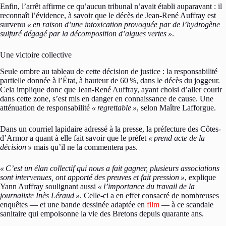
Enfin, l’arrêt affirme ce qu’aucun tribunal n’avait établi auparavant : il
reconnaît l’évidence, à savoir que le décès de Jean-René Auffray est
survenu
«
en raison d’une intoxication provoquée par de l’hydrogène
sulfuré dégagé par la décomposition d’algues vertes
»
.
Une victoire collective
Seule ombre au tableau de cette décision de justice : la responsabilité
partielle donnée à l’État, à hauteur de 60
%, dans le décès du joggeur.
Cela implique donc que Jean-René Auffray, ayant choisi d’aller courir
dans cette zone, s’est mis en danger en connaissance de cause. Une
atténuation de responsabilité
«
regrettable
»
, selon Maître Lafforgue.
Dans un courriel lapidaire adressé à la presse, la préfecture des Côtes-
d’Armor a quant à elle fait savoir que le préfet
«
prend acte de la
décision
»
mais qu’il ne la commentera pas.
«
C’est un élan collectif qui nous a fait gagner, plusieurs associations
sont intervenues, ont apporté des preuves et fait pression
»
, explique
Yann Auffray soulignant aussi
«
l’importance du travail de la
journaliste Inès Léraud
»
. Celle-ci a en effet consacré de nombreuses
enquêtes — et une bande dessinée adaptée en
film
— à ce scandale
sanitaire qui empoisonne la vie des Bretons depuis quarante ans.