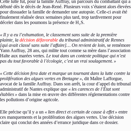
Cette lutte fut, pour la famille Auffray, un parcours du combattant qui a
débuté dès le décès de Jean-René. Plusieurs voix s’étaient alors élevées
pour dissuader la famille de demander une autopsie. Celle-ci avait été
finalement réalisée deux semaines plus tard, trop tardivement pour
déceler dans les poumons la présence de H₂S.
«
Il y a eu l’exhumation, le classement sans suite de la première
plainte, la
décision défavorable
du tribunal administratif de Rennes
[qui avait classé sans suite l’affaire]… On revient de loin
, se remémore
Yann Auffray, 28 ans, qui milite tout comme sa mère dans l’association
Halte aux marées vertes.
Le tout dans un contexte politique qui n’est
pas du tout favorable à l’écologie, c’est un vrai soulagement.
»
«
Cette décision fera date et marque un tournant dans la lutte contre la
prolifération des algues vertes en Bretagne
»
, dit Maître Lafforgue,
avocat de la famille Auffray. Dans son arrêt, la cour d’appel du tribunal
administratif de Nantes explique que
«
les carences de l’État sont
établies
»
dans la mise en œuvre des différentes réglementations contre
les pollutions d’origine agricole.
Elle précise qu’il y a un
«
lien direct et certain de cause à effet
»
entre
ces manquements et la prolifération des algues vertes. Une décision
claire qui conclut des années d’errance juridique dans ce dossier.