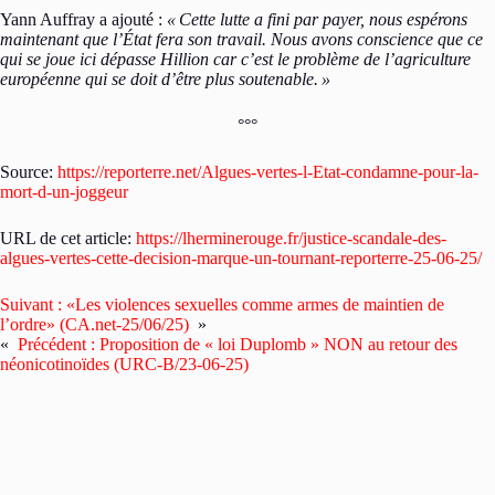
Yann Auffray a ajouté :
«
Cette lutte a fini par payer, nous espérons
maintenant que l’État fera son travail. Nous avons conscience que ce
qui se joue ici dépasse Hillion car c’est le problème de l’agriculture
européenne qui se doit d’être plus soutenable.
»
°°°
Source:
https://reporterre.net/Algues-vertes-l-Etat-condamne-pour-la-
mort-d-un-joggeur
URL de cet article:
https://lherminerouge.fr/justice-scandale-des-
algues-vertes-cette-decision-marque-un-tournant-reporterre-25-06-25/
Suivant :
«Les violences sexuelles comme armes de maintien de
l’ordre» (CA.net-25/06/25)
»
«
Précédent :
Proposition de « loi Duplomb » NON au retour des
néonicotinoïdes (URC-B/23-06-25)