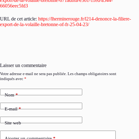
export-de-la-volaille-bretonne-671adbfa-e361-11ed-a544-
66056eec5fd3
URL de cet article:
https://lherminerouge.fr/l214-denonce-la-filiere-
export-de-la-volaille-bretonne-of-fr-25-04-23/
Laisser un commentaire
Votre adresse e-mail ne sera pas publiée.
Les champs obligatoires sont
indiqués avec
*
Nom
*
E-mail
*
Site web
Ajouter un commentaire
*