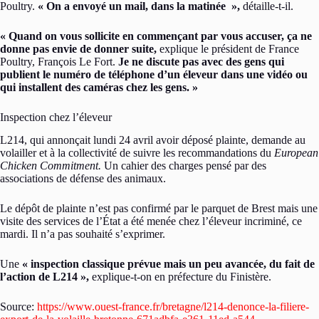
Poultry.
« On a envoyé un mail, dans la matinée »,
détaille-t-il.
« Quand on vous sollicite en commençant par vous accuser, ça ne
donne pas envie de donner suite,
explique le président d e France
Poultry, François Le Fort .
Je ne discute pas avec des gens qui
publient le numéro de téléphone d’un éleveur dans une vidéo ou
qui installent des caméras chez les gens. »
Inspection chez l’éleveur
L214, qui annonçait lundi 24 avril avoir déposé plainte, demande au
volailler et à la collectivité de suivre les recommandations du
European
Chicken Commitment.
Un cahier des charges pensé par des
associations de défense des animaux.
Le dépôt de plainte n’est pas confirmé par le parquet de Brest mais une
visite des services de l’État a été menée chez l’éleveur incriminé, ce
mardi. Il n’a pas souhaité s’exprimer.
Une
« inspection classique prévue mais un peu avancée, du fait de
l’action de L214 »,
explique-t-on en préfecture du Finistère.
Source:
https://www.ouest-france.fr/bretagne/l214-denonce-la-filiere-