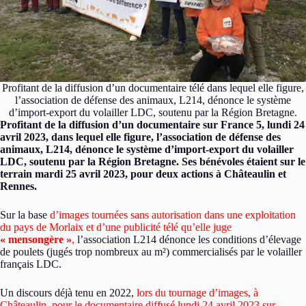
Profitant de la diffusion d’un documentaire télé dans lequel elle figure,
l’association de défense des animaux, L214, dénonce le système
d’import-export du volailler LDC, soutenu par la Région Bretagne.
Profitant de la diffusion d’un documentaire sur France 5, lundi 24
avril 2023, dans lequel elle figure, l’association de défense des
animaux, L214, dénonce le système d’import-export du volailler
LDC, soutenu par la Région Bretagne. Ses bénévoles étaient sur le
terrain mardi 25 avril 2023, pour deux actions à Châteaulin et
Rennes.
Sur la base
d’images tournées sans autorisation dans une exploitation
du pays de Morlaix et d’une publicité télé qu’elle juge
« mensongère »
,
l’association L214 dénonce les conditions d’élevage
de poulets (jugés trop nombreux au m²) commercialisés par le volailler
français LDC.
Un discours déjà tenu en 2022,
lors du tournage d’images, à
Châteaulin, pour le documentaire diffusé lundi 24 avril 2023 sur