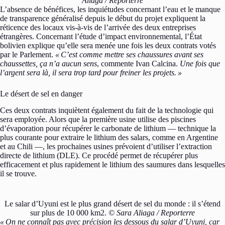
Aliaga / Reporterre
L’absence de bénéfices, les inquiétudes concernant l’eau et le manque
de transparence généralisé depuis le début du projet expliquent la
réticence des locaux vis-à-vis de l’arrivée des deux entreprises
étrangères. Concernant l’étude d’impact environnemental, l’État
bolivien explique qu’elle sera menée une fois les deux contrats votés
par le Parlement.
«
C’est comme mettre ses chaussures avant ses
chaussettes, ça n’a aucun sens
, commente Ivan Calcina.
Une fois que
l’argent sera là, il sera trop tard pour freiner les projets.
»
Le désert de sel en danger
Ces deux contrats inquiètent également du fait de la technologie qui
sera employée. Alors que la première usine utilise des piscines
d’évaporation pour récupérer le carbonate de lithium — technique la
plus courante pour extraire le lithium des salars, comme en Argentine
et au Chili —, les prochaines usines prévoient d’utiliser l’extraction
directe de lithium (DLE). Ce procédé permet de récupérer plus
efficacement et plus rapidement le lithium des saumures dans lesquelles
il se trouve.
Le salar d’Uyuni est le plus grand désert de sel du monde : il s’étend
sur plus de 10 000 km2.
© Sara Aliaga / Reporterre
«
On ne connaît pas avec précision les dessous du salar d’Uyuni, car