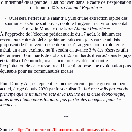
d’indemnité de la part de l’État bolivien dans le cadre de l’exploitation
du lithium.
© Sara Aliaga / Reporterre
«
Quel sera l’effet sur le salar d’Uyuni d’une extraction rapide des
saumures
? On ne sait pas
», déplore l’ingénieur environnemental
Gonzalo Mondaca.
© Sara Aliaga / Reporterre
À l’approche de l’élection présidentielle du 17 août, le lithium est
revenu au centre du débat politique bolivien : plusieurs candidats
proposent de faire venir des entreprises étrangères pour exploiter le
métal, un autre explique qu’il vendra en avance 3
% des réserves afin
de ramener 10 milliards de dollars (8,55 milliards d’euros) dans le pays
et stabiliser l’économie, mais aucun ne s’est déclaré contre
l’exploitation de cette ressource. Un seul propose une exploitation plus
équitable pour les communautés locales.
Pour Donny Ali, ils répètent les mêmes erreurs que le gouvernement
actuel, dirigé depuis 2020 par le socialiste Luis Arce :
«
Ils partent du
principe que le lithium va sauver la Bolivie de la crise économique,
mais nous n’entendons toujours pas parler des bénéfices pour les
locaux.
»
°°°
Source:
https://reporterre.net/La-course-au-lithium-assoiffe-les-