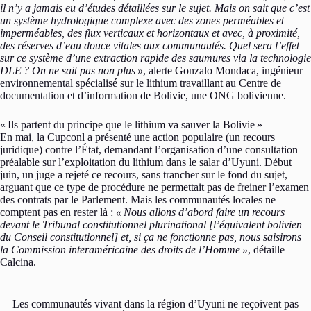
il n’y a jamais eu d’études détaillées sur le sujet. Mais on sait que c’est
un système hydrologique complexe avec des zones perméables et
imperméables, des flux verticaux et horizontaux et avec, à proximité,
des réserves d’eau douce vitales aux communautés. Quel sera l’effet
sur ce système d’une extraction rapide des saumures via la technologie
DLE
? On ne sait pas non plus
»
, alerte Gonzalo Mondaca, ingénieur
environnemental spécialisé sur le lithium travaillant au Centre de
documentation et d’information de Bolivie, une ONG bolivienne.
«
Ils partent du principe que le lithium va sauver la Bolivie
»
En mai, la Cupconl a présenté une action populaire (un recours
juridique) contre l’État, demandant l’organisation d’une consultation
préalable sur l’exploitation du lithium dans le salar d’Uyuni. Début
juin, un juge a rejeté ce recours, sans trancher sur le fond du sujet,
arguant que ce type de procédure ne permettait pas de freiner l’examen
des contrats par le Parlement. Mais les communautés locales ne
comptent pas en rester là :
«
Nous allons d’abord faire un recours
devant le Tribunal constitutionnel plurinational [l’équivalent bolivien
du Conseil constitutionnel] et, si ça ne fonctionne pas, nous saisirons
la Commission interaméricaine des droits de l’Homme
»
, détaille
Calcina.
Les communautés vivant dans la région d’Uyuni ne reçoivent pas