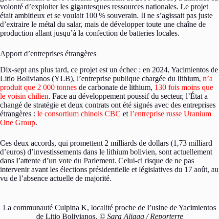
volonté d’exploiter les gigantesques ressources nationales. Le projet
était ambitieux et se voulait 100
% souverain. Il ne s’agissait pas juste
d’extraire le métal du salar, mais de développer toute une chaîne de
production allant jusqu’à la confection de batteries locales.
Apport d’entreprises étrangères
Dix-sept ans plus tard, ce projet est un échec : en 2024, Yacimientos de
Litio Bolivianos (YLB), l’entreprise publique chargée du lithium,
n’a
produit que 2 000 tonnes
de carbonate de lithium,
130 fois moins que
le voisin chilien
. Face au développement poussif du secteur, l’État a
changé de stratégie et deux contrats ont été signés avec des entreprises
étrangères :
le consortium chinois CBC
et
l’entreprise russe Uranium
One Group
.
Ces deux accords, qui promettent 2 milliards de dollars (1,73 milliard
d’euros) d’investissements dans le lithium bolivien, sont actuellement
dans l’attente d’un vote du Parlement. Celui-ci risque de ne pas
intervenir avant les élections présidentielle et législatives du 17 août, au
vu de l’absence actuelle de majorité.
La communauté Culpina K, localité proche de l’usine de Yacimientos
de Litio Bolivianos.
© Sara Aliaga / Reporterre