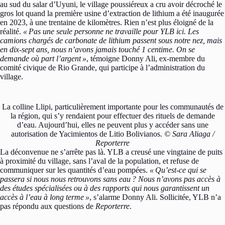
au sud du salar d’Uyuni, le village poussiéreux a cru avoir décroché le
gros lot quand la première usine d’extraction de lithium a été inaugurée
en 2023, à une trentaine de kilomètres. Rien n’est plus éloigné de la
réalité.
«
Pas une seule personne ne travaille pour YLB ici. Les
camions chargés de carbonate de lithium passent sous notre nez, mais
en dix-sept ans, nous n’avons jamais touché 1 centime. On se
demande où part l’argent
»
, témoigne Donny Ali, ex-membre du
comité civique de Rio Grande, qui participe à l’administration du
village.
La colline Llipi, particulièrement importante pour les communautés de
la région, qui s’y rendaient pour effectuer des rituels de demande
d’eau. Aujourd’hui, elles ne peuvent plus y accéder sans une
autorisation de Yacimientos de Litio Bolivianos.
© Sara Aliaga /
Reporterre
La déconvenue ne s’arrête pas là. YLB a creusé une vingtaine de puits
à proximité du village, sans l’aval de la population, et refuse de
communiquer sur les quantités d’eau pompées.
«
Qu’est-ce qui se
passera si nous nous retrouvons sans eau
? Nous n’avons pas accès à
des études spécialisées ou à des rapports qui nous garantissent un
accès à l’eau à long terme
»
, s’alarme Donny Ali. Sollicitée, YLB n’a
pas répondu aux questions de
Reporterre
.