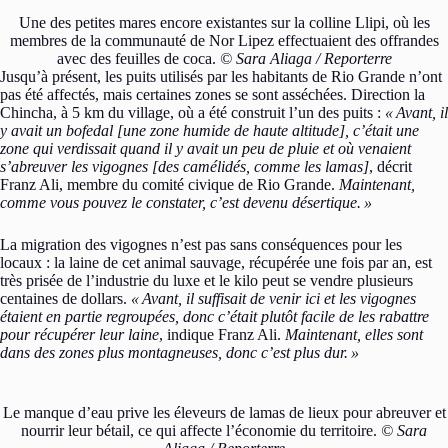
Une des petites mares encore existantes sur la colline Llipi, où les
membres de la communauté de Nor Lipez effectuaient des offrandes
avec des feuilles de coca.
© Sara Aliaga / Reporterre
Jusqu’à présent, les puits utilisés par les habitants de Rio Grande n’ont
pas été affectés, mais certaines zones se sont asséchées. Direction la
Chincha, à 5 km du village, où a été construit l’un des puits :
«
Avant, il
y avait un bofedal [une zone humide de haute altitude], c’était une
zone qui verdissait quand il y avait un peu de pluie et où venaient
s’abreuver les vigognes [des camélidés, comme les lamas]
, décrit
Franz Ali, membre du comité civique de Rio Grande.
Maintenant,
comme vous pouvez le constater, c’est devenu désertique.
»
La migration des vigognes n’est pas sans conséquences pour les
locaux : la laine de cet animal sauvage, récupérée une fois par an, est
très prisée de l’industrie du luxe et le kilo peut se vendre plusieurs
centaines de dollars.
«
Avant, il suffisait de venir ici et les vigognes
étaient en partie regroupées, donc c’était plutôt facile de les rabattre
pour récupérer leur laine
, indique Franz Ali.
Maintenant, elles sont
dans des zones plus montagneuses, donc c’est plus dur.
»
Le manque d’eau prive les éleveurs de lamas de lieux pour abreuver et
nourrir leur bétail, ce qui affecte l’économie du territoire.
© Sara