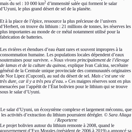
2
mais du sel : 10 000 km
d’immensité salée qui forment le salar
d’Uyuni, le plus grand désert de sel de la planète.
Et à la place de l’épice, ressource la plus précieuse de l’univers
d’Herbert, on trouve du lithium : 21 millions de tonnes, les réserves les
plus importantes au monde de ce métal notamment utilisé pour la
fabrication de batteries.
Les rivières et étendues d’eau étant rares et souvent impropres à la
consommation humaine. Les populations locales dépendent d’eaux
souterraines pour survivre.
«
Nous vivons principalement de l’élevage
de lamas et de la culture du quinoa
, explique Ivan Calcina, secrétaire
général de la Centrale unique provinciale des communautés originaires
de Nor Lipez (Cupconl), au sud du désert de sel.
Mais c’est une vie
très dure, car il y a très peu d’eau.
»
Ces maigres réserves sont en plus
menacées par l’appétit de l’État bolivien pour le lithium qui se trouve
sous le salar d’Uyuni.
Le salar d’Uyuni, un écosystème complexe et largement méconnu, que
les activités d’extraction du lithium pourraient dérégler.
© Sara Aliaga
/ Reporterre
Le projet bolivien autour du lithium remonte à 2008, quand le
gouvernement d’Evo Morales (président de 2006 à 2019) a annoncé sa