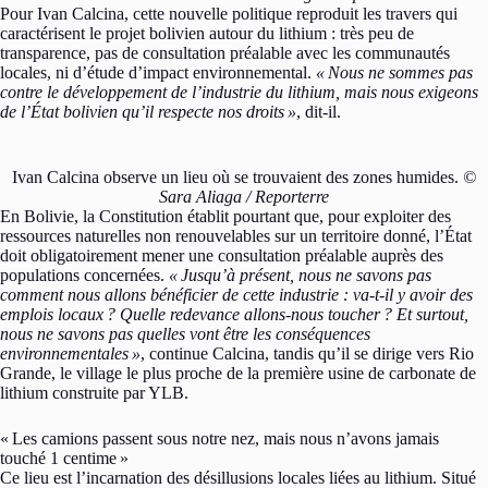
Pour Ivan Calcina, cette nouvelle politique reproduit les travers qui
caractérisent le projet bolivien autour du lithium : très peu de
transparence, pas de consultation préalable avec les communautés
locales, ni d’étude d’impact environnemental.
«
Nous ne sommes pas
contre le développement de l’industrie du lithium, mais nous exigeons
de l’État bolivien qu’il respecte nos droits
»
, dit-il.
Ivan Calcina observe un lieu où se trouvaient des zones humides.
©
Sara Aliaga / Reporterre
En Bolivie, la Constitution établit pourtant que, pour exploiter des
ressources naturelles non renouvelables sur un territoire donné, l’État
doit obligatoirement mener une consultation préalable auprès des
populations concernées.
«
Jusqu’à présent, nous ne savons pas
comment nous allons bénéficier de cette industrie : va-t-il y avoir des
emplois locaux
? Quelle redevance allons-nous toucher
? Et surtout,
nous ne savons pas quelles vont être les conséquences
environnementales
»
, continue Calcina, tandis qu’il se dirige vers Rio
Grande, le village le plus proche de la première usine de carbonate de
lithium construite par YLB.
«
Les camions passent sous notre nez, mais nous n’avons jamais
touché 1 centime
»
Ce lieu est l’incarnation des désillusions locales liées au lithium. Situé