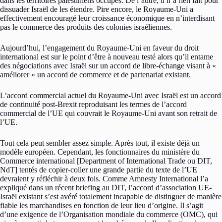
dans les territoires palestiniens occupés. De l’autre, il n’a rien fait pour
dissuader Israël de les étendre. Pire encore, le Royaume-Uni a
effectivement encouragé leur croissance économique en n’interdisant
pas le commerce des produits des colonies israéliennes.
Aujourd’hui, l’engagement du Royaume-Uni en faveur du droit
international est sur le point d’être à nouveau testé alors qu’il entame
des négociations avec Israël sur un accord de libre-échange visant à «
améliorer » un accord de commerce et de partenariat existant.
L’accord commercial actuel du Royaume-Uni avec Israël est un accord
de continuité post-Brexit reproduisant les termes de l’accord
commercial de l’UE qui couvrait le Royaume-Uni avant son retrait de
l’UE.
Tout cela peut sembler assez simple. Après tout, il existe déjà un
modèle européen. Cependant, les fonctionnaires du ministère du
Commerce international [Department of International Trade ou DIT,
NdT] tentés de copier-coller une grande partie du texte de l’UE
devraient y réfléchir à deux fois. Comme Amnesty International l’a
expliqué dans un récent briefing au DIT, l’accord d’association UE-
Israël existant s’est avéré totalement incapable de distinguer de manière
fiable les marchandises en fonction de leur lieu d’origine. Il s’agit
d’une exigence de l’Organisation mondiale du commerce (OMC), qui