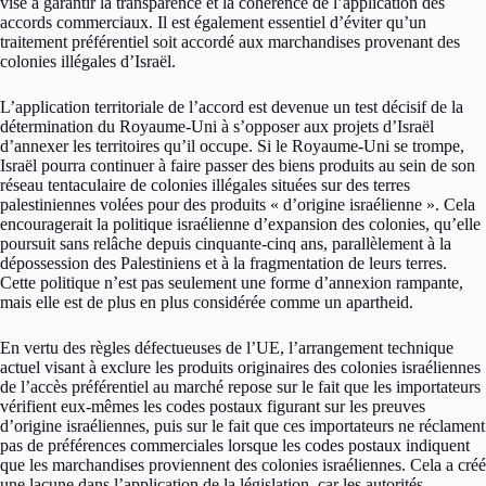
vise à garantir la transparence et la cohérence de l’application des
accords commerciaux. Il est également essentiel d’éviter qu’un
traitement préférentiel soit accordé aux marchandises provenant des
colonies illégales d’Israël.
L’application territoriale de l’accord est devenue un test décisif de la
détermination du Royaume-Uni à s’opposer aux projets d’Israël
d’annexer les territoires qu’il occupe. Si le Royaume-Uni se trompe,
Israël pourra continuer à faire passer des biens produits au sein de son
réseau tentaculaire de colonies illégales situées sur des terres
palestiniennes volées pour des produits « d’origine israélienne ». Cela
encouragerait la politique israélienne d’expansion des colonies, qu’elle
poursuit sans relâche depuis cinquante-cinq ans, parallèlement à la
dépossession des Palestiniens et à la fragmentation de leurs terres.
Cette politique n’est pas seulement une forme d’annexion rampante,
mais elle est de plus en plus considérée comme un apartheid.
En vertu des règles défectueuses de l’UE, l’arrangement technique
actuel visant à exclure les produits originaires des colonies israéliennes
de l’accès préférentiel au marché repose sur le fait que les importateurs
vérifient eux-mêmes les codes postaux figurant sur les preuves
d’origine israéliennes, puis sur le fait que ces importateurs ne réclament
pas de préférences commerciales lorsque les codes postaux indiquent
que les marchandises proviennent des colonies israéliennes. Cela a créé
une lacune dans l’application de la législation, car les autorités