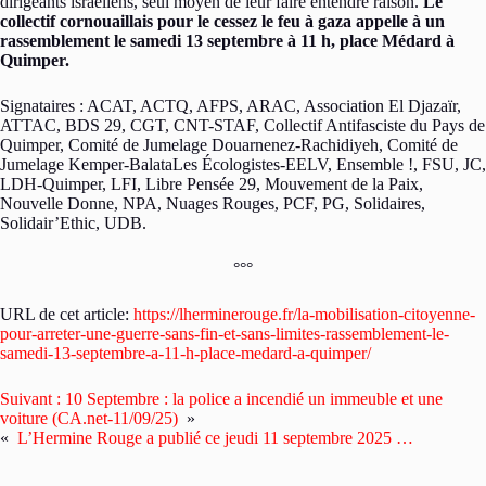
dirigeants israéliens, seul moyen de leur faire entendre raison.
Le
collectif cornouaillais pour le cessez le feu à gaza appelle à un
rassemblement le samedi 13 septembre à 11 h, place Médard à
Quimper.
Signataires : ACAT, ACTQ, AFPS, ARAC, Association El Djazaïr,
ATTAC, BDS 29, CGT, CNT-STAF, Collectif Antifasciste du Pays de
Quimper, Comité de Jumelage Douarnenez-Rachidiyeh, Comité de
Jumelage Kemper-BalataLes Écologistes-EELV, Ensemble !, FSU, JC,
LDH-Quimper, LFI, Libre Pensée 29, Mouvement de la Paix,
Nouvelle Donne, NPA, Nuages Rouges, PCF, PG, Solidaires,
Solidair’Ethic, UDB.
°°°
URL de cet article:
https://lherminerouge.fr/la-mobilisation-citoyenne-
pour-arreter-une-guerre-sans-fin-et-sans-limites-rassemblement-le-
samedi-13-septembre-a-11-h-place-medard-a-quimper/
Suivant :
10 Septembre : la police a incendié un immeuble et une
voiture (CA.net-11/09/25)
»
«
L’Hermine Rouge a publié ce jeudi 11 septembre 2025 …