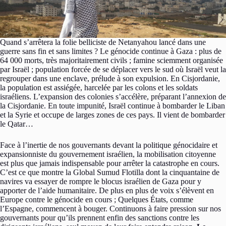
Quand s’arrêtera la folie belliciste de Netanyahou lancé dans une
guerre sans fin et sans limites ? Le génocide continue à Gaza : plus de
64 000 morts, très majoritairement civils ; famine sciemment organisée
par Israël ; population forcée de se déplacer vers le sud où Israël veut la
regrouper dans une enclave, prélude à son expulsion. En Cisjordanie,
la population est assiégée, harcelée par les colons et les soldats
israéliens. L’expansion des colonies s’accélère, préparant l’annexion de
la Cisjordanie. En toute impunité, Israël continue à bombarder le Liban
et la Syrie et occupe de larges zones de ces pays. Il vient de bombarder
le Qatar…
Face à l’inertie de nos gouvernants devant la politique génocidaire et
expansionniste du gouvernement israélien, la mobilisation citoyenne
est plus que jamais indispensable pour arrêter la catastrophe en cours.
C’est ce que montre la Global Sumud Flotilla dont la cinquantaine de
navires va essayer de rompre le blocus israélien de Gaza pour y
apporter de l’aide humanitaire. De plus en plus de voix s’élèvent en
Europe contre le génocide en cours ; Quelques États, comme
l’Espagne, commencent à bouger. Continuons à faire pression sur nos
gouvernants pour qu’ils prennent enfin des sanctions contre les