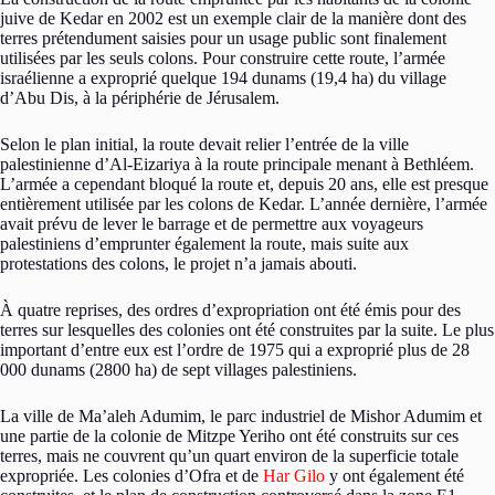
juive de Kedar en 2002 est un exemple clair de la manière dont des
terres prétendument saisies pour un usage public sont finalement
utilisées par les seuls colons. Pour construire cette route, l’armée
israélienne a exproprié quelque 194 dunams (19,4 ha) du village
d’Abu Dis, à la périphérie de Jérusalem.
Selon le plan initial, la route devait relier l’entrée de la ville
palestinienne d’Al-Eizariya à la route principale menant à Bethléem.
L’armée a cependant bloqué la route et, depuis 20 ans, elle est presque
entièrement utilisée par les colons de Kedar. L’année dernière, l’armée
avait prévu de lever le barrage et de permettre aux voyageurs
palestiniens d’emprunter également la route, mais suite aux
protestations des colons, le projet n’a jamais abouti.
À quatre reprises, des ordres d’expropriation ont été émis pour des
terres sur lesquelles des colonies ont été construites par la suite. Le plus
important d’entre eux est l’ordre de 1975 qui a exproprié plus de 28
000 dunams (2800 ha) de sept villages palestiniens.
La ville de Ma’aleh Adumim, le parc industriel de Mishor Adumim et
une partie de la colonie de Mitzpe Yeriho ont été construits sur ces
terres, mais ne couvrent qu’un quart environ de la superficie totale
expropriée. Les colonies d’Ofra et de
Har Gilo
y ont également été