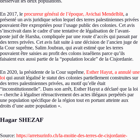
desservait les deux populations.
En 2017, le
procureur général de l’époque, Avichai Mendelblit
, a
présenté un avis juridique selon lequel des terres palestiniennes privées
pouvaient être expropriées pour l’usage public des colonies. Cet avis
s’inscrivait dans le cadre d’une tentative de légalisation de l’avant-
poste juif de Harsha, compliquée par une route d’accès qui passait par
des terres privées. Cet avis fait suite à une décision de l’ancien juge de
la Cour suprême, Salim Joubran, qui avait estimé que les terres
pouvaient être saisies au profit des colons israéliens parce qu’ils
faisaient eux aussi partie de la “population locale” de la Cisjordanie.
En 2020, la présidente de la Cour suprême
, Esther Hayut, a annulé une
loi
qui aurait légalisé le statut des colonies partiellement construites sur
des terres palestiniennes privées, au motif qu’elle était
“inconstitutionnelle”. Dans son arrêt, Esther Hayut a déclaré que la loi
« cherche à légaliser rétroactivement des actes illégaux perpétrés par
une population spécifique de la région tout en portant atteinte aux
droits d’une autre population ».
Hagar SHEZAF
Source:
https://arretsurinfo.ch/la-moitie-des-terres-de-cisjordanie-