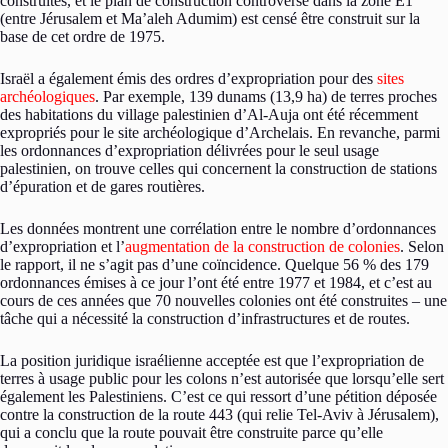
construites, et le plan de construction controversé dans la zone E1
(entre Jérusalem et Ma’aleh Adumim) est censé être construit sur la
base de cet ordre de 1975.
Israël a également émis des ordres d’expropriation pour des
sites
archéologiques
. Par exemple, 139 dunams (13,9 ha) de terres proches
des habitations du village palestinien d’Al-Auja ont été récemment
expropriés pour le site archéologique d’Archelais. En revanche, parmi
les ordonnances d’expropriation délivrées pour le seul usage
palestinien, on trouve celles qui concernent la construction de stations
d’épuration et de gares routières.
Les données montrent une corrélation entre le nombre d’ordonnances
d’expropriation et l’
augmentation de la construction de colonies
. Selon
le rapport, il ne s’agit pas d’une coïncidence. Quelque 56 % des 179
ordonnances émises à ce jour l’ont été entre 1977 et 1984, et c’est au
cours de ces années que 70 nouvelles colonies ont été construites – une
tâche qui a nécessité la construction d’infrastructures et de routes.
La position juridique israélienne acceptée est que l’expropriation de
terres à usage public pour les colons n’est autorisée que lorsqu’elle sert
également les Palestiniens. C’est ce qui ressort d’une pétition déposée
contre la construction de la route 443 (qui relie Tel-Aviv à Jérusalem),
qui a conclu que la route pouvait être construite parce qu’elle