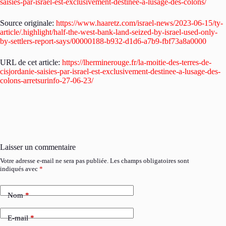
saisies-par-israel-est-exclusivement-destinee-a-lusage-des-colons/
Source originale:
https://www.haaretz.com/israel-news/2023-06-15/ty-
article/.highlight/half-the-west-bank-land-seized-by-israel-used-only-
by-settlers-report-says/00000188-b932-d1d6-a7b9-fbf73a8a0000
URL de cet article:
https://lherminerouge.fr/la-moitie-des-terres-de-
cisjordanie-saisies-par-israel-est-exclusivement-destinee-a-lusage-des-
colons-arretsurinfo-27-06-23/
Laisser un commentaire
Votre adresse e-mail ne sera pas publiée.
Les champs obligatoires sont
indiqués avec
*
Nom
*
E-mail
*