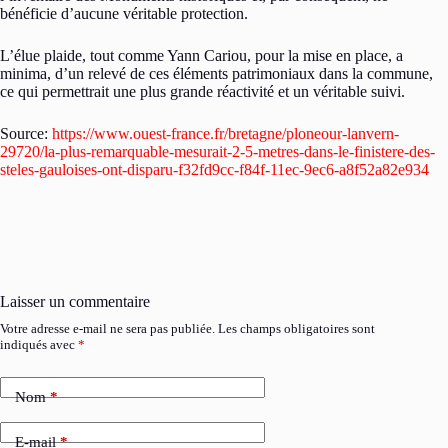
bénéficie d’aucune véritable protection.
L’élue plaide, tout comme Yann Cariou, pour la mise en place, a
minima, d’un relevé de ces éléments patrimoniaux dans la commune,
ce qui permettrait une plus grande réactivité et un véritable suivi.
Source:
https://www.ouest-france.fr/bretagne/ploneour-lanvern-
29720/la-plus-remarquable-mesurait-2-5-metres-dans-le-finistere-des-
steles-gauloises-ont-disparu-f32fd9cc-f84f-11ec-9ec6-a8f52a82e934
Laisser un commentaire
Votre adresse e-mail ne sera pas publiée.
Les champs obligatoires sont
indiqués avec
*
Nom
*
E-mail
*